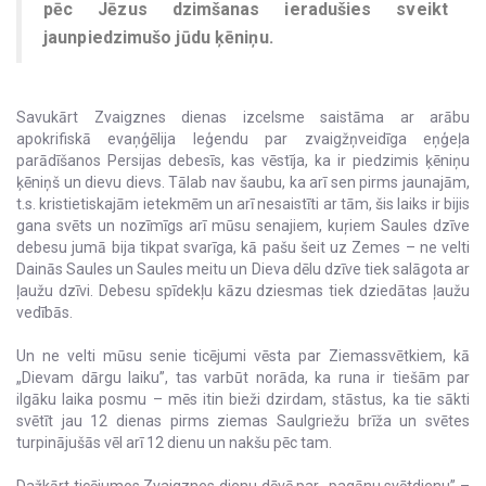
pēc Jēzus dzimšanas ieradušies sveikt
jaunpiedzimušo jūdu ķēniņu.
Savukārt Zvaigznes dienas izcelsme saistāma ar arābu
apokrifiskā evaņģēlija leģendu par zvaigžņveidīga eņģeļa
parādīšanos Persijas debesīs, kas vēstīja, ka ir piedzimis ķēniņu
ķēniņš un dievu dievs. Tālab nav šaubu, ka arī sen pirms jaunajām,
t.s. kristietiskajām ietekmēm un arī nesaistīti ar tām, šis laiks ir bijis
gana svēts un nozīmīgs arī mūsu senajiem, kuŗiem Saules dzīve
debesu jumā bija tikpat svarīga, kā pašu šeit uz Zemes – ne velti
Dainās Saules un Saules meitu un Dieva dēlu dzīve tiek salāgota ar
ļaužu dzīvi. Debesu spīdekļu kāzu dziesmas tiek dziedātas ļaužu
vedībās.
Un ne velti mūsu senie ticējumi vēsta par Ziemassvētkiem, kā
„Dievam dārgu laiku”, tas varbūt norāda, ka runa ir tiešām par
ilgāku laika posmu – mēs itin bieži dzirdam, stāstus, ka tie sākti
svētīt jau 12 dienas pirms ziemas Saulgriežu brīža un svētes
turpinājušās vēl arī 12 dienu un nakšu pēc tam.
Dažkārt ticējumos Zvaigznes dienu dēvē par „pagānu svētdienu” –