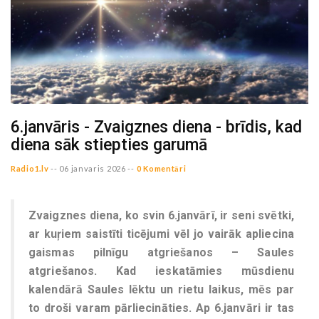
6.janvāris - Zvaigznes diena - brīdis, kad
diena sāk stiepties garumā
Radio1.lv
--
06 janvaris 2026 --
0 Komentāri
Zvaigznes diena, ko svin 6.janvārī, ir seni svētki,
ar kuŗiem saistīti ticējumi vēl jo vairāk apliecina
gaismas pilnīgu atgriešanos – Saules
atgriešanos. Kad ieskatāmies mūsdienu
kalendārā Saules lēktu un rietu laikus, mēs par
to droši varam pārliecināties. Ap 6.janvāri ir tas