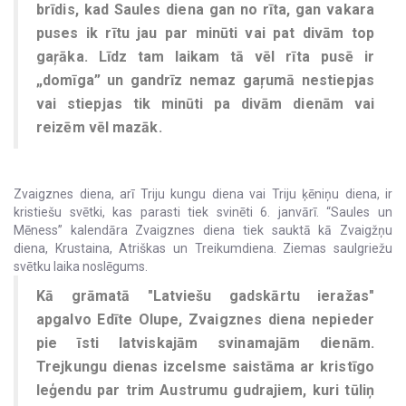
brīdis, kad Saules diena gan no rīta, gan vakara
puses ik rītu jau par minūti vai pat divām top
gaŗāka. Līdz tam laikam tā vēl rīta pusē ir
„domīga” un gandrīz nemaz gaŗumā nestiepjas
vai stiepjas tik minūti pa divām dienām vai
reizēm vēl mazāk.
Zvaigznes diena, arī Triju kungu diena vai Triju ķēniņu diena, ir
kristiešu svētki, kas parasti tiek svinēti 6. janvārī. “Saules un
Mēness” kalendāra Zvaigznes diena tiek sauktā kā Zvaigžņu
diena, Krustaina, Atriškas un Treikumdiena. Ziemas saulgriežu
svētku laika noslēgums.
Kā grāmatā "Latviešu gadskārtu ieražas"
apgalvo Edīte Olupe, Zvaigznes diena nepieder
pie īsti latviskajām svinamajām dienām.
Trejkungu dienas izcelsme saistāma ar kristīgo
leģendu par trim Austrumu gudrajiem, kuri tūliņ