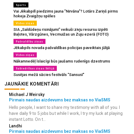
Sports
Vai Jēkabpilī piedzims jauna "Nirvāna"? Lotārs Zariņš pirms
hokeja Zvaigžņu spēles
Vides ziņas
SIA „Saldūdeņu risinājumi” veikuši zivju resursu izpēti
Baļotes, Vārzgūnes, Vecmuižas un Zuju ezerā (FOTO)
Pašvaldību ziņas
Jēkabpils novada pašvaldības policijas paveiktais jūlijā
Vides ziņas
Nākamnedēļ īslaicīgi būs jaušams rudenīgs dzestrums
Sabiedrības ziņas Sēlijā
Susējas mežā sācies festivāls "Sansusī"
JAUNĀKIE KOMENTĀRI
Michael J Weirsky
Pirmais naudas aizdevums bez maksas no ViaSMS
Hello people, I want to share my testimony with all of you. I
have daily 9 to 5 jobs but while I work, I try my luck at playing
instant Lotto. On t...
Landhi
Pirmais naudas aizdevums bez maksas no ViaSMS