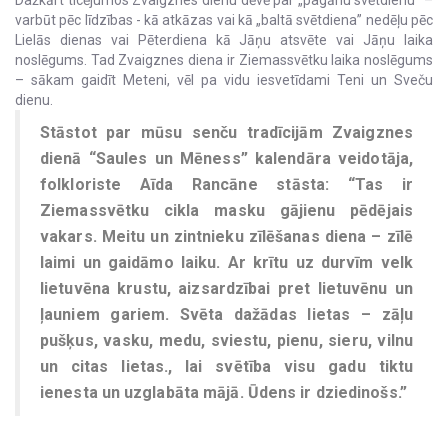
varbūt pēc līdzības - kā atkāzas vai kā „baltā svētdiena” nedēļu pēc
Lielās dienas vai Pēterdiena kā Jāņu atsvēte vai Jāņu laika
noslēgums. Tad Zvaigznes diena ir Ziemassvētku laika noslēgums
– sākam gaidīt Meteni, vēl pa vidu iesvetīdami Teni un Sveču
dienu.
Stāstot par mūsu senču tradīcijām Zvaigznes
dienā “Saules un Mēness” kalendāra veidotāja,
folkloriste Aīda Rancāne stāsta: “Tas ir
Ziemassvētku cikla masku gājienu pēdējais
vakars. Meitu un zintnieku zīlēšanas diena – zīlē
laimi un gaidāmo laiku. Ar krītu uz durvīm velk
lietuvēna krustu, aizsardzībai pret lietuvēnu un
ļauniem gariem. Svēta dažādas lietas – zāļu
pušķus, vasku, medu, sviestu, pienu, sieru, vilnu
un citas lietas., lai svētība visu gadu tiktu
ienesta un uzglabāta mājā. Ūdens ir dziedinošs.”