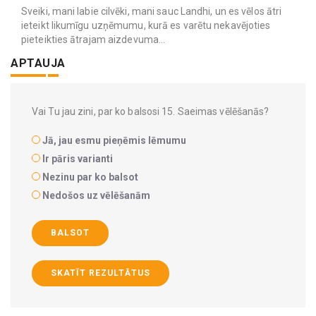
Sveiki, mani labie cilvēki, mani sauc Landhi, un es vēlos ātri
ieteikt likumīgu uzņēmumu, kurā es varētu nekavējoties
pieteikties ātrajam aizdevuma...
APTAUJA
Vai Tu jau zini, par ko balsosi 15. Saeimas vēlēšanās?
Jā, jau esmu pieņēmis lēmumu
Ir pāris varianti
Nezinu par ko balsot
Nedošos uz vēlēšanām
BALSOT
SKATĪT REZULTĀTUS