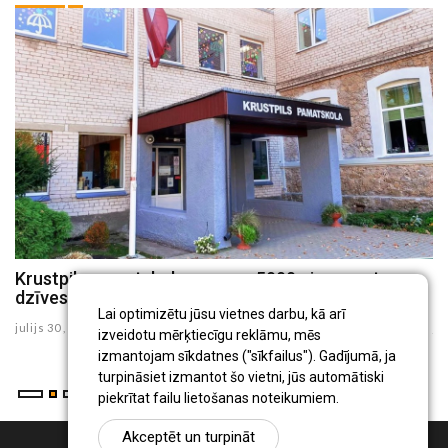
Krustpils pamatskola saņems 5000 eiro sporta
J
dzīves uzlabošanai
G
Lai optimizētu jūsu vietnes darbu, kā arī
julijs 30 , 2026
ju
izveidotu mērķtiecīgu reklāmu, mēs
izmantojam sīkdatnes ("sīkfailus"). Gadījumā, ja
turpināsiet izmantot šo vietni, jūs automātiski
piekrītat failu lietošanas noteikumiem.
Akceptēt un turpināt