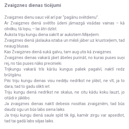
Zvaigznes dienas ticējumi
Zvaigznes dienu sauc vēl arī par “pagānu svētdienu”.
Ar Zvaigznes dienā svētīto ūdeni jāmazgā visādas vainas – kā
cilvēku, tā lopu, – lai ātri dzīst.
Auksta triju kungu diena sakrīt ar aukstiem Miķeļiem.
Zvaigznes dienā jāslauka istaba un mēsli jāber uz krustceļiem, tad
neaug blusas.
Kas Zvaigznes dienā sukā galvu, tam aug utis kā zvaigznes.
Zvaigznes dienas vakarā jāiet ābeles purināt; no kuras puses suņi
rej, no tās puses nāks precinieki.
Trijkungu vakarā trīs kāršu kungus paliek pagalvī, naktī redz
brūtgānu.
Pēc triju kungu dienas visu nedēļu nedrīkst ne plēst, ne vīt; ja to
dara, tad to gadu slikti iet.
Triju kungu dienā nedrīkst ne skalus, ne citu kādu koku lauzt, jo
citādi ir jāklibo.
Ja zvaigznes dienas naktī debesis nosētas zvaigznēm, tad būs
daudz ogu un būs labs siena laiks.
Ja treju kungu dienā saule spīd tik ilgi, kamēr zirgu var apsedlot,
tad tai gadā labs sējas laiks.