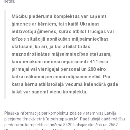
lietas.
Mācību piederumu komplektus var saņemt
ģimenes ar bērniem, tai skaitā Ukrainas
iedzīvotāju ģimenes, kuras atbilst trūcīgas vai
krīzes situācijā nonākušas mājsaimniecības
statusam, kā arī, ja tās atbilst tādas
maznodrošinātas mājsaimniecības statusam,
kurā ienākumi mēnesī nepārsniedz 411 eiro
pirmajai vai vienīgajai personai un 288 eiro
katrai nākamai personai mājsaimniecībā. Par
katru bērnu atbilstošajā vecumā kalendārā gada
laikā var saņemt vienu komplektu.
Plašāka informācija par komplektu izdales vietām visā Latvijā
pieejama tīmekļvietnē "atbalstapakas.lv". Pagājušajā gadā mācību
piederumu komplektus saņēma 8420 Latvijas skolēnu un 2652