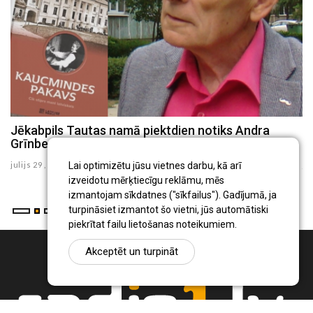
Jēkabpils Tautas namā piektdien notiks Andra
J
Grīnberga desmitās grāmatas atvēršanas svētki
f
julijs 29 , 2026
ju
Lai optimizētu jūsu vietnes darbu, kā arī
izveidotu mērķtiecīgu reklāmu, mēs
izmantojam sīkdatnes ("sīkfailus"). Gadījumā, ja
turpināsiet izmantot šo vietni, jūs automātiski
piekrītat failu lietošanas noteikumiem.
Akceptēt un turpināt