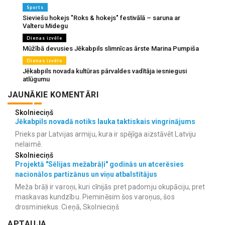
Sports
Sieviešu hokejs "Roks & hokejs" festivālā – saruna ar
Valteru Midegu
Dienas izvēle
Mūžībā devusies Jēkabpils slimnīcas ārste Marina Pumpiša
Dienas izvēle
Jēkabpils novada kultūras pārvaldes vadītāja iesniegusi
atlūgumu
JAUNĀKIE KOMENTĀRI
Skolnieciņš
Jēkabpils novadā notiks lauka taktiskais vingrinājums
Prieks par Latvijas armiju, kura ir spējīga aizstāvēt Latviju
nelaimē.
Skolnieciņš
Projektā "Sēlijas mežabrāļi" godinās un atcerēsies
nacionālos partizānus un viņu atbalstītājus
Meža brāļi ir varoņi, kuri cīnijās pret padomju okupāciju, pret
maskavas kundzību. Pieminēsim šos varoņus, šos
drosminiekus. Cieņā, Skolnieciņš
APTAUJA