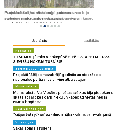
Jaunākās
Lasītākās
Noskaties
TIEŠRAIDE | "Roks & hokejs" vēsturē – STARPTAUTISKS
SIEVIEŠU HOKEJA TURNĪRS!
Sabiedrības ziņas Sēlijā
Projektā "Sēlijas mežabrāļi" godinās un atcerēsies
nacionālos partizānus un viņu atbalstītājus
Mums raksta
Mums raksta: Vai Viesītes pilsētas svētkos bija pietiekams
skaits apsardzes darbinieku un kāpēc uz vietas nebija
NMPD brigāde?
Sabiedrības ziņas
“Mājas kafejnīcas” ver durvis Jēkabpils un Krustpils pusē
Vides ziņas
Sākas solārais rudens