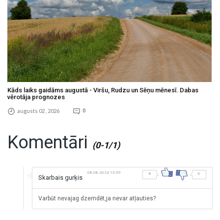
Kāds laiks gaidāms augustā - Viršu, Rudzu un Sēņu mēnesī. Dabas
vērotāja prognozes
augusts 02 , 2026
0
Komentāri
(0-1/1)
08.08.2024 13:59
8
6
Skarbais gurķis
Varbūt nevajag dzemdēt,ja nevar atļauties?