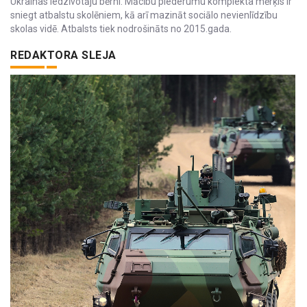
Ukrainas iedzīvotāju bērni. Mācību piederumu komplekta mērķis ir
sniegt atbalstu skolēniem, kā arī mazināt sociālo nevienlīdzību
skolas vidē. Atbalsts tiek nodrošināts no 2015.gada.
REDAKTORA SLEJA