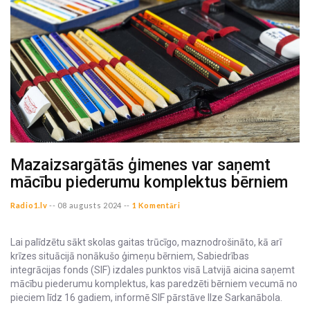
Mazaizsargātās ģimenes var saņemt
mācību piederumu komplektus bērniem
Radio1.lv
--
08 augusts 2024 --
1 Komentāri
Lai palīdzētu sākt skolas gaitas trūcīgo, maznodrošināto, kā arī
krīzes situācijā nonākušo ģimeņu bērniem, Sabiedrības
integrācijas fonds (SIF) izdales punktos visā Latvijā aicina saņemt
mācību piederumu komplektus, kas paredzēti bērniem vecumā no
pieciem līdz 16 gadiem, informē SIF pārstāve Ilze Sarkanābola.