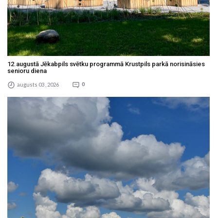
12.augustā Jēkabpils svētku programmā Krustpils parkā norisināsies
senioru diena
augusts 03 , 2026
0