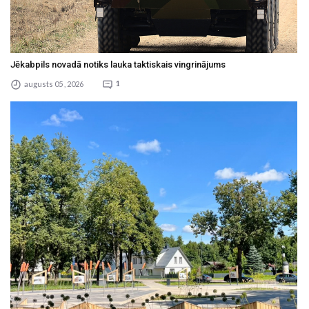
Jēkabpils novadā notiks lauka taktiskais vingrinājums
augusts 05 , 2026
1