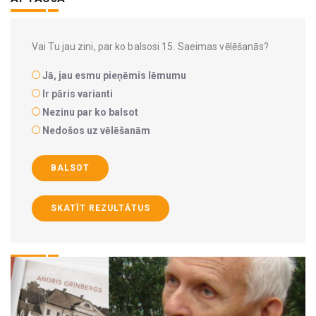
Vai Tu jau zini, par ko balsosi 15. Saeimas vēlēšanās?
Jā, jau esmu pieņēmis lēmumu
Ir pāris varianti
Nezinu par ko balsot
Nedošos uz vēlēšanām
BALSOT
SKATĪT REZULTĀTUS