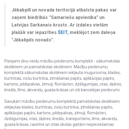
Jēkabpilī un novada teritorijā atbalsta pakas var
saņem biedrībās "Samariešu apvienība" un
Latvijas Sarkanais krusts. Ar izdales vietām
plašāk var iepazīties
ŠEIT
, meklējot zem daleņa
"Jēkabpils novads".
Pieejami divu veidu mācību piederumu komplekti - sākumskolas
skolēniem un pamatskolas skolēniem. Mācību piederumu
komplektā sākumskolas skolēniem iekļauta mugursoma, klades,
burtnīcas, nošu burtnīca, zīmēšanas papīrs, aplikācijas papīrs,
kartons, pildspalvas, zīmuļi, flomāsteri, dzēšgumijas, otas, šķēres,
lineāls, līme, akvareļu, guaša krāsas un citi kancelejas piederumi.
Savukārt mācību piederumu komplektā pamatskolas skolēniem
iekļautas klades, burtnīcas, nošu burtnīca, zīmēšanas papīrs,
aplikācijas papīrs, kartons, pildspalvas, zīmuļi, flomāsteri,
dzēšgumijas, otas, šķēres, lineāls, transportieris, līme, akvareļu,
guaša krāsas, rasetne un citas skolas gaitām nepieciešamas