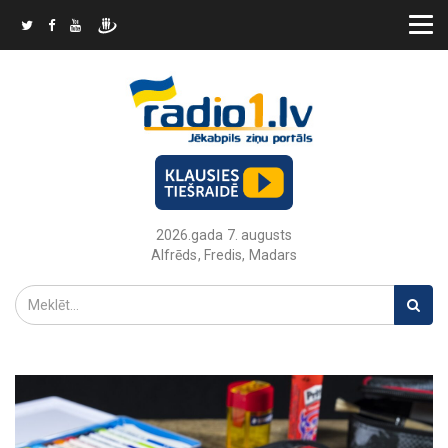
2026.gada 7. augusts
Alfrēds, Fredis, Madars