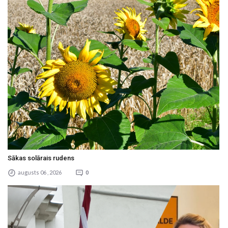
Sākas solārais rudens
augusts 06 , 2026
0