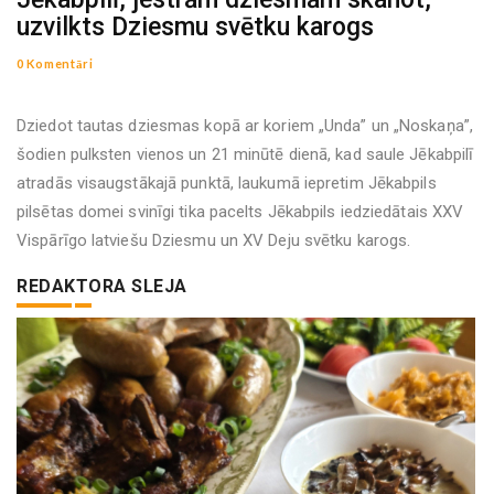
uzvilkts Dziesmu svētku karogs
0 Komentāri
Dziedot tautas dziesmas kopā ar koriem „Unda” un „Noskaņa”,
šodien pulksten vienos un 21 minūtē dienā, kad saule Jēkabpilī
atradās visaugstākajā punktā, laukumā iepretim Jēkabpils
pilsētas domei svinīgi tika pacelts Jēkabpils iedziedātais XXV
Vispārīgo latviešu Dziesmu un XV Deju svētku karogs.
REDAKTORA SLEJA