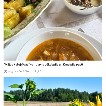
“Mājas kafejnīcas” ver durvis Jēkabpils un Krustpils pusē
augusts 06 , 2026
0