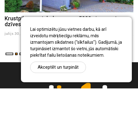
Krustpils pamatskola saņems 5000 eiro sporta
J
dzīves uzlabošanai
G
Lai optimizētu jūsu vietnes darbu, kā arī
julijs 30 , 2026
ju
izveidotu mērķtiecīgu reklāmu, mēs
izmantojam sīkdatnes ("sīkfailus"). Gadījumā, ja
turpināsiet izmantot šo vietni, jūs automātiski
piekrītat failu lietošanas noteikumiem.
Akceptēt un turpināt
Ziņu portāls Radio1.lv ir informācija un diskusija par Jēkabpils