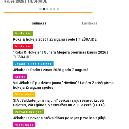
Jaunākās
Lasītākās
Noskaties
Roks & hokejs 2026 | Zvaigžņu spēle | TIEŠRAIDE
Noskaties
"Roks & Hokejs" | Gunāra Meijera piemiņas kauss 2026 |
TIEŠRAIDE
Jēkabpils Radio 1 ziņas
Jēkabpils Radio1 ziņas 2026.gada 7.augustā
Sports
Vai Jēkabpilī piedzims jauna "Nirvāna"? Lotārs Zariņš pirms
hokeja Zvaigžņu spēles
Vides ziņas
SIA „Saldūdeņu risinājumi” veikuši zivju resursu izpēti
Baļotes, Vārzgūnes, Vecmuižas un Zuju ezerā (FOTO)
Pašvaldību ziņas
Jēkabpils novada pašvaldības policijas paveiktais jūlijā
Vides ziņas