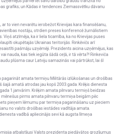
na uzņēmējus pārvērtēt savu darbību graudu tranzītā no
tības grafiks; un Kādas ir tendences Ziemassvētku dāvanu
u, ar to vien nevarētu ierobežot Krievijas kara finansēšanu,
Savienības nostāju, otrdien preses konferencē žurnālistiem
 Viņš atzīmēja, ka ir liela ticamība, ka no Krievijas puses
laupīti okupētajās Ukrainas teritorijās. Rinkēvičs arī
 iesaistīti pašmāju uzņēmēji. Prezidents aicina uzņēmējus, kas
vai nauda, kas tiek iegūta šādā ceļā, ir tā vērta?! Rinkeviča
graudu plūsma caur Latviju samazinās vai pārtrūkst, lai šī
 pagarināt amata termiņu Militārās izlūkošanas un drošības
š šajā amatā atrodas jau kopš 2003.gada. Krēķis dienesta
9.gada 1.janvārim. Krēķim amata pilnvaru termiņš beidzas
rīs mēnešus pirms amata pilnvaru termiņa beigām pēc
binets pieņem lēmumu par termiņa pagarināšanu uz pieciem
nu no valsts drošības iestādes vadītāja amata.
dienesta vadībā apliecinājis sevi kā augsta līmeņa
omisija atbalstījusi Valsts prezidenta piedāvātos grozījumus