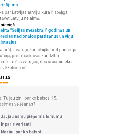
grinājums
ks par Latvijas armiju, kura ir spējīga
tāvēt Latviju nelaimē.
lnieciņš
ektā "Sēlijas mežabrāļi" godinās un
erēsies nacionālos partizānus un viņu
lstītājus
 brāļi ir varoņi, kuri cīnijās pret padomju
āciju, pret maskavas kundzību.
inēsim šos varoņus, šos drosminiekus.
ā, Skolnieciņš
AUJA
i Tu jau zini, par ko balsosi 15.
aeimas vēlēšanās?
Jā, jau esmu pieņēmis lēmumu
Ir pāris varianti
Nezinu par ko balsot