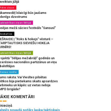
veiktais jūlijā
Vides ziņas
ākamnedēļ īslaicīgi būs jaušams
udenīgs dzestrums
Sabiedrības ziņas Sēlijā
usējas mežā sācies festivāls "Sansusī"
Noskaties
IEŠRAIDE | "Roks & hokejs" vēsturē –
TARPTAUTISKS SIEVIEŠU HOKEJA
URNĪRS!
Sabiedrības ziņas Sēlijā
ojektā "Sēlijas mežabrāļi" godinās un
tcerēsies nacionālos partizānus un viņu
balstītājus
Dienas izvēle
ms raksta: Vai Viesītes pilsētas
vētkos bija pietiekams skaits apsardzes
rbinieku un kāpēc uz vietas nebija
MPD brigāde?
ĀKIE KOMENTĀRI
lnieciņš
bpils novadā notiks lauka taktiskais