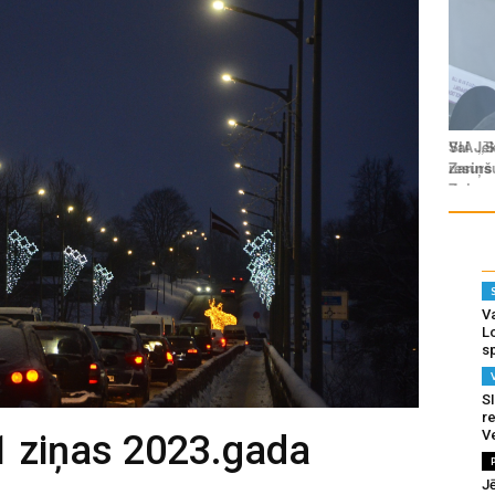
Va
L
s
SI
re
V
1 ziņas 2023.gada
J