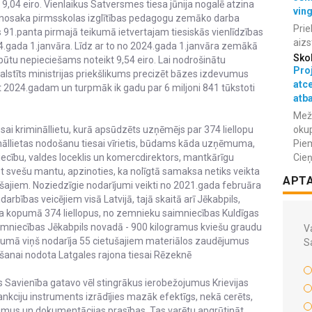
9,04 eiro. Vienlaikus Satversmes tiesa jūnija nogalē atzina
vin
 nosaka pirmsskolas izglītības pedagogu zemāko darba
Prie
 91.panta pirmajā teikumā ietvertajam tiesiskās vienlīdzības
aizs
gada 1.janvāra. Līdz ar to no 2024.gada 1.janvāra zemākā
Sko
ūtu nepieciešams noteikt 9,54 eiro. Lai nodrošinātu
Proj
alstīts ministrijas priekšlikums precizēt bāzes izdevumus
atc
 2024.gadam un turpmāk ik gadu par 6 miljoni 841 tūkstoti
atba
Meža
okup
sai krimināllietu, kurā apsūdzēts uzņēmējs par 374 liellopu
Piem
āllietas nodošanu tiesai vīrietis, būdams kāda uzņēmuma,
Cieņ
iecību, valdes loceklis un komercdirektors, mantkārīgu
t svešu mantu, apzinoties, ka nolīgtā samaksa netiks veikta
APT
ajiem. Noziedzīgie nodarījumi veikti no 2021.gada februāra
arbības veicējiem visā Latvijā, tajā skaitā arī Jēkabpils,
a kopumā 374 liellopus, no zemnieku saimniecības Kuldīgas
imniecības Jēkabpils novadā - 900 kilogramus kviešu graudu
Va
pumā viņš nodarīja 55 cietušajiem materiālos zaudējumus
S
īšanai nodota Latgales rajona tiesai Rēzeknē
 Savienība gatavo vēl stingrākus ierobežojumus Krievijas
nkciju instruments izrādījies mazāk efektīgs, nekā cerēts,
mus un dokumentācijas prasības. Tas varētu apgrūtināt