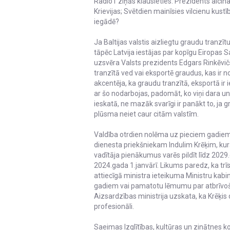
Radio1 ziņās klausieties: Prezidents aici
Krievijas; Svētdien mainīsies vilcienu kus
iegādē?
Ja Baltijas valstis aizliegtu graudu tranzīt
tāpēc Latvija iestājas par kopīgu Eiropas 
uzsvēra Valsts prezidents Edgars Rinkēvičs.
tranzītā ved vai eksportē graudus, kas ir no
akcentēja, ka graudu tranzītā, eksportā ir
ar šo nodarbojas, padomāt, ko viņi dara un 
ieskatā, ne mazāk svarīgi ir panākt to, ja 
plūsma neiet caur citām valstīm.
Valdība otrdien nolēma uz pieciem gadiem
dienesta priekšniekam Indulim Krēķim, kur
vadītāja pienākumus varēs pildīt līdz 202
2024.gada 1.janvārī. Likums paredz, ka t
attiecīgā ministra ieteikuma Ministru ka
gadiem vai pamatotu lēmumu par atbrīvoša
Aizsardzības ministrija uzskata, ka Krēķis 
profesionāli.
Saeimas Izglītības, kultūras un zinātnes k