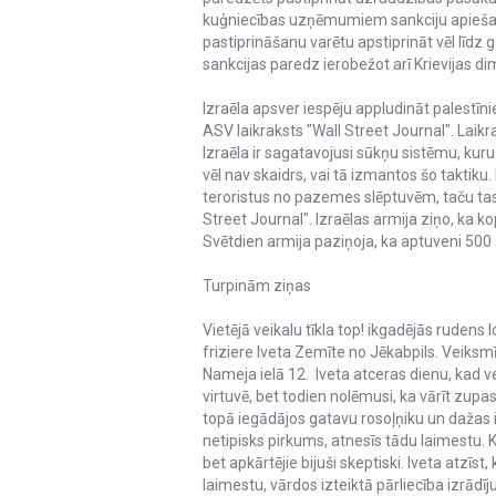
kuģniecības uzņēmumiem sankciju apiešan
pastiprināšanu varētu apstiprināt vēl līdz
sankcijas paredz ierobežot arī Krievijas di
Izraēla apsver iespēju appludināt palestīn
ASV laikraksts "Wall Street Journal". Lai
Izraēla ir sagatavojusi sūkņu sistēmu, kur
vēl nav skaidrs, vai tā izmantos šo taktiku.
teroristus no pazemes slēptuvēm, taču tas
Street Journal". Izraēlas armija ziņo, ka k
Svētdien armija paziņoja, ka aptuveni 500 
Turpinām ziņas
Vietējā veikalu tīkla top! ikgadējās ruden
friziere Iveta Zemīte no Jēkabpils. Veiksm
Nameja ielā 12. Iveta atceras dienu, kad ve
virtuvē, bet todien nolēmusi, ka vārīt zup
topā iegādājos gatavu rosoļņiku un dažas i
netipisks pirkums, atnesīs tādu laimestu. 
bet apkārtējie bijuši skeptiski. Iveta atzīst
laimestu, vārdos izteiktā pārliecība izrādīj