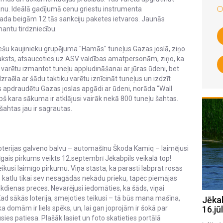
u. Ideālā gadījumā cenu griestu instrumenta
 gada beigām 12.tās sankciju paketes ietvaros. Jaunās
mantu tirdzniecību.
iešu kaujinieku grupējuma "Hamās" tuneļus Gazas joslā, ziņo
kraksts, atsaucoties uz ASV valdības amatpersonām, ziņo, ka
u varētu izmantot tuneļu appludināšanai ar jūras ūdeni, bet
 Izraēla ar šādu taktiku varētu iznīcināt tuneļus un izdzīt
 apdraudētu Gazas joslas apgādi ar ūdeni, norāda "Wall
opš kara sākuma ir atklājusi vairāk nekā 800 tuneļu šahtas.
šahtas jau ir sagrautas.
s loterijas galveno balvu – automašīnu Škoda Kamiq – laimējusi
īgais pirkums veikts 12.septembrī Jēkabpils veikalā top!
ikusi laimīgo pirkumu. Viņa stāsta, ka parasti labprāt rosās
as katlu tikai sev nesagādās nekādu prieku, tāpēc piemājas
kdienas preces. Nevarējusi iedomāties, ka šāds, viņai
Kad sākās loterija, smejoties teikusi – tā būs mana mašīna,
Jēkabpils Radio1 ziņas 2026.gada
Jēka
, ka domām ir liels spēks, un, lai gan joprojām ir šokā par
17.jūlijā
16.jūl
usies patiesa. Plašāk lasiet un foto skatieties portālā