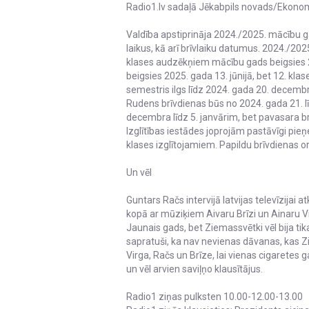
Radio1.lv sadaļā Jēkabpils novads/Ekono
Valdība apstiprināja 2024./2025. mācību
laikus, kā arī brīvlaiku datumus. 2024./20
klases audzēkņiem mācību gads beigsies 2
beigsies 2025. gada 13. jūnijā, bet 12. kl
semestris ilgs līdz 2024. gada 20. decembr
Rudens brīvdienas būs no 2024. gada 21. l
decembra līdz 5. janvārim, bet pavasara b
Izglītības iestādes joprojām pastāvīgi pi
klases izglītojamiem. Papildu brīvdienas o
Un vēl
Guntars Račs intervijā latvijas televīzijai 
kopā ar mūziķiem Aivaru Brīzi un Ainaru Virgu
Jaunais gads, bet Ziemassvētki vēl bija tik
sapratuši, ka nav nevienas dāvanas, kas Z
Virga, Račs un Brīze, lai vienas cigaretes
un vēl arvien saviļņo klausītājus.
Radio1 ziņas pulksten 10.00-12.00-13.00