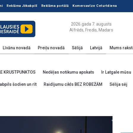
mi
Reklāma Jēkabpilī
Reklāma portālā
Komercavīze Ceturtdiena
2026.gada 7. augusts
Alfrēds, Fredis, Madars
Līvānu novadā
Preiļu novadā
Sēlijā
Latvijā
Mums rakst
LE KRUSTPUNKTOS
Nedēļas notikumu apskats
Ir Latgale mūsu
abpils šodien un rīt
Raidījumu cikls BEZ ROBEŽĀM
Sēlija sēj