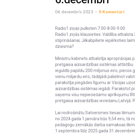
06 decembris 2023 --
0 Komentāri
Radio1 ziņas pulksten 7.00-8.00-9.00
Radio1 ziņās klausieties: Valdība atbalsta 
stiprināšanai; Jēkabpiliete iepērkoties l
dziesma?
Ministru kabinets atbalstīja apropriācijas 
pretgaisa aizsardzības sistēmas attīstību.
ieguldīs papildu 200 miljonus eiro, piecos
vienu miljardu eiro, tādējādi palielinot va
parakstīja piegādes līgumu ar Vācijas uzņ
aizsardzības sistēmas iegādi. Parakstot pi
saņems visu nepieciešamo aprīkojumu IRIS
pretgaisa aizsardzības ieviešanu Latvijā. 
Lai nodrošinātu Satversmes tiesas lēmum
no 2024.gada 1.janvāra būs 9,54 eiro, tā n
pedagogu zemākās darba samaksas likme
1.septembra līdz 2025.gada 31.decembrim"