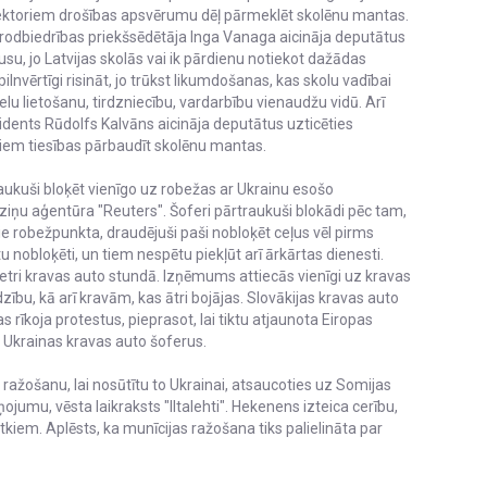
direktoriem drošības apsvērumu dēļ pārmeklēt skolēnu mantas.
 arodbiedrības priekšsēdētāja Inga Vanaga aicināja deputātus
u, jo Latvijas skolās vai ik pārdienu notiekot dažādas
ilnvērtīgi risināt, jo trūkst likumdošanas, kas skolu vadībai
vielu lietošanu, tirdzniecību, vardarbību vienaudžu vidū. Arī
ezidents Rūdolfs Kalvāns aicināja deputātus uzticēties
iņiem tiesības pārbaudīt skolēnu mantas.
aukuši bloķēt vienīgo uz robežas ar Ukrainu esošo
ziņu aģentūra "Reuters". Šoferi pārtraukuši blokādi pēc tam,
 pie robežpunkta, draudējuši paši nobloķēt ceļus vēl pirms
u nobloķēti, un tiem nespētu piekļūt arī ārkārtas dienesti.
i četri kravas auto stundā. Izņēmums attiecās vienīgi uz kravas
bu, kā arī kravām, kas ātri bojājas. Slovākijas kravas auto
as rīkoja protestus, pieprasot, lai tiktu atjaunota Eiropas
a Ukrainas kravas auto šoferus.
s ražošanu, lai nosūtītu to Ukrainai, atsaucoties uz Somijas
jumu, vēsta laikraksts "Iltalehti". Hekenens izteica cerību,
tkiem. Aplēsts, ka munīcijas ražošana tiks palielināta par