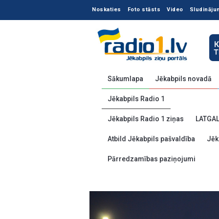
Noskaties
Foto stāsts
Video
Sludināju
Sākumlapa
Jēkabpils novadā
Jēkabpils Radio 1
Jēkabpils Radio 1 ziņas
LATGA
Atbild Jēkabpils pašvaldība
Jēk
Pārredzamības paziņojumi