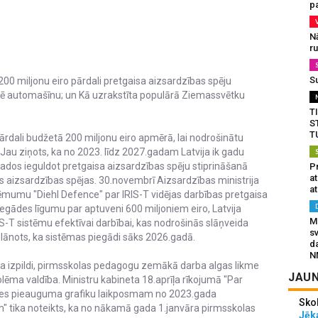
pa
N
r
S
200 miljonu eiro pārdali pretgaisa aizsardzības spēju
aimē automašīnu; un Kā uzrakstīta populārā Ziemassvētku
T
S
T
pārdali budžetā 200 miljonu eiro apmērā, lai nodrošinātu
 Jau ziņots, ka no 2023. līdz 2027.gadam Latvija ik gadu
 gados ieguldot pretgaisa aizsardzības spēju stiprināšanā
Pr
a
lsts aizsardzības spējas. 30.novembrī Aizsardzības ministrija
at
ēmumu "Diehl Defence" par IRIS-T vidējas darbības pretgaisa
egādes līgumu par aptuveni 600 miljoniem eiro, Latvija
Mu
-T sistēmu efektīvai darbībai, kas nodrošinās slāņveida
s
Plānots, ka sistēmas piegādi sāks 2026.gadā.
da
N
a izpildi, pirmsskolas pedagogu zemākā darba algas likme
JAUN
olēma valdība. Ministru kabineta 18.aprīļa rīkojumā "Par
s pieauguma grafiku laikposmam no 2023.gada
Sko
 tika noteikts, ka no nākamā gada 1.janvāra pirmsskolas
Jēka