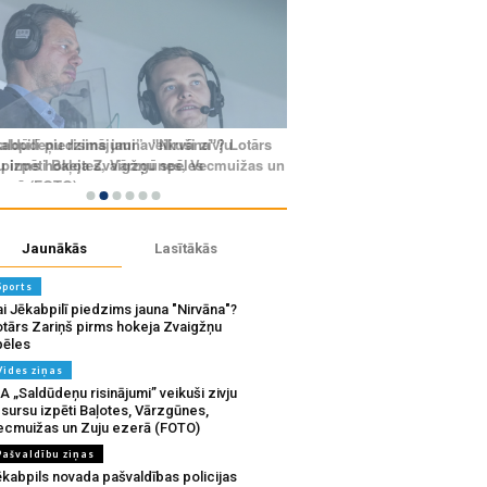
Jaunākās
Lasītākās
Sports
i Jēkabpilī piedzims jauna "Nirvāna"?
otārs Zariņš pirms hokeja Zvaigžņu
pēles
Vides ziņas
A „Saldūdeņu risinājumi” veikuši zivju
sursu izpēti Baļotes, Vārzgūnes,
ecmuižas un Zuju ezerā (FOTO)
Pašvaldību ziņas
ēkabpils novada pašvaldības policijas