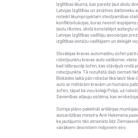
Izglītības likumā, kas paredz ļaut skolu 
Latvijas Izglītības un zinātnes darbinieku
noteikt likumprojektam steidzamības status
konfliktsituācijas, kuras neesot iespējams p
ļautu rīkoties, skolā konstatējot aizliegtu 
Latvijas Izglītības vadītāju asociācijas pr
izglītības iestāžu vadītājiem un deleģēt v
Slovākijas kravas automašīnu šoferi pārtr
robežpunktu kravas auto satiksmei, vēsta 
kad tālbraucēji šoferi, kas stāvējuši rindā
robežpunkta. Tā rezultātā daži ciemati tikt
Blokādes laikā pāri robežai tika laisti tika
auto ar militārām kravām un humāno palīdzī
šoferi, tāpat kā viņu kolēģi Polijā, uz robež
Savienības atļauju sistēma, kas ierobežoj
Somija plāno palielināt artilērijas munīcija
aizsardzības ministra Anti Hekenena paziņo
ka jautājums tiks atrisināts līdz Ziemassvē
vairākiem desmitiem miljoniem eiro.