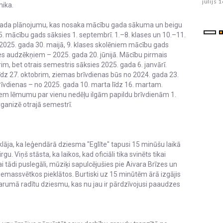
julijs 17 , 2026
julijs 
mika.
 gada plānojumu, kas nosaka mācību gada sākuma un beigu
25. mācību gads sāksies 1. septembrī. 1.–8. klases un 10.–11.
025. gada 30. maijā, 9. klases skolēniem mācību gads
ases audzēkņiem – 2025. gada 20. jūnijā. Mācību pirmais
im, bet otrais semestris sāksies 2025. gada 6. janvārī.
īdz 27. oktobrim, ziemas brīvdienas būs no 2024. gada 23.
rīvdienas – no 2025. gada 10. marta līdz 16. martam.
eņem lēmumu par vienu nedēļu ilgām papildu brīvdienām 1.
rganizē otrajā semestrī.
atklāja, ka leģendārā dziesma "Eglīte" tapusi 15 minūšu laikā
. Viņš stāsta, ka laikos, kad oficiāli tika svinēts tikai
ai tādi puslegāli, mūziķi sapulcējušies pie Aivara Brīzes un
iemassvētkos pieklātos. Burtiski uz 15 minūtēm ārā izgājis
 garumā radītu dziesmu, kas nu jau ir pārdzīvojusi paaudzes