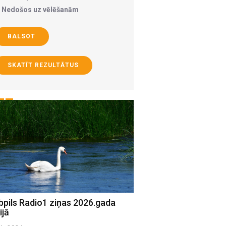
Nedošos uz vēlēšanām
BALSOT
SKATĪT REZULTĀTUS
bpils Radio1 ziņas 2026.gada
Jēkabpils Radio1 ziņa
ijā
15.jūlijā