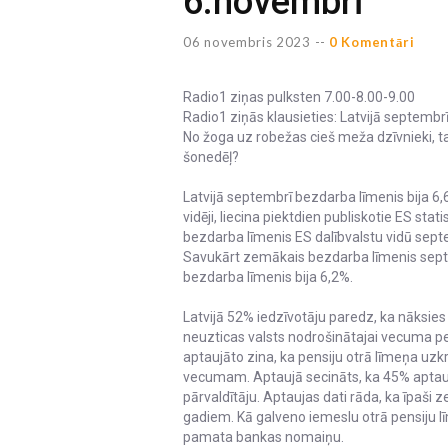
6.novembrī
06 novembris 2023 --
0 Komentāri
Radio1 ziņas pulksten 7.00-8.00-9.00
Radio1 ziņās klausieties: Latvijā septembr
No žoga uz robežas cieš meža dzīvnieki, tač
šonedēļ?
Latvijā septembrī bezdarba līmenis bija 6,
vidēji, liecina piektdien publiskotie ES sta
bezdarba līmenis ES dalībvalstu vidū septemb
Savukārt zemākais bezdarba līmenis septemb
bezdarba līmenis bija 6,2%.
Latvijā 52% iedzīvotāju paredz, ka nāksie
neuzticas valsts nodrošinātajai vecuma pen
aptaujāto zina, ka pensiju otrā līmeņa uz
vecumam. Aptaujā secināts, ka 45% aptauj
pārvaldītāju. Aptaujas dati rāda, ka īpaši z
gadiem. Kā galveno iemeslu otrā pensiju 
pamata bankas nomaiņu.