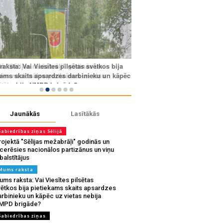
Jaunākās
Lasītākās
Sabiedrības ziņas Sēlijā
ojektā "Sēlijas mežabrāļi" godinās un
tcerēsies nacionālos partizānus un viņu
balstītājus
Mums raksta
ms raksta: Vai Viesītes pilsētas
vētkos bija pietiekams skaits apsardzes
rbinieku un kāpēc uz vietas nebija
MPD brigāde?
Sabiedrības ziņas