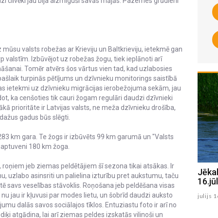
 cilvēki jau bija aizmiguši savās mājās. Pazemes grūdieni
z mūsu valsts robežas ar Krieviju un Baltkrieviju, ietekmē gan
p valstīm. Izbūvējot uz robežas žogu, tiek ieplānoti arī
ināšanai. Tomēr atvērs šos vārtus vien tad, kad uzlabosies
ī pašlaik turpinās pētījums un dzīvnieku monitorings saistībā
ijas ietekmi uz dzīvnieku migrācijas ierobežojuma sekām, jau
ot, ka cenšoties tik cauri žogam regulāri daudzi dzīvnieki
kā prioritāte ir Latvijas valsts, ne meža dzīvnieku drošība,
dažus gadus būs slēgti.
r 283 km gara. Te žogs ir izbūvēts 99 km garumā un "Valsts
 aptuveni 180 km žoga.
s, roņiem jeb ziemas peldētājiem šī sezona tikai atsākas. Ir
Jēkabpils Radio1 ziņas 2026.gada
Jēka
u, uzlabo asinsriti un palielina izturību pret aukstumu, taču
17.jūlijā
16.jūl
rtē savs veselības stāvoklis. Roņošana jeb peldēšana visas
nu jau ir kļuvusi par modes lietu, un šobrīd daudzi auksto
julijs 17 , 2026
julijs 
umu dalās savos sociālajos tīklos. Entuziastu foto ir arī no
ķi atgādina, lai arī ziemas peldes izskatās vilinoši un