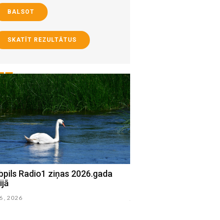
BALSOT
SKATĪT REZULTĀTUS
bpils Radio1 ziņas 2026.gada
Jēkabpils Radio1 ziņa
ijā
15.jūlijā
16 , 2026
julijs 15 , 2026