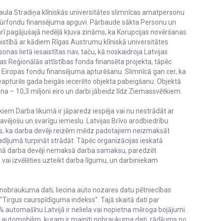
ula Stradiņa klīniskās universitātes slimnīcas amatpersonu
uktūrfondu finansējuma apguvi. Pārbaude sākta Personu un
arī pagājušajā nedēļā kļuva zināms, ka Korupcijas novēršanas
istībā ar kādiem Rīgas Austrumu klīniskā universitātes
as lietā iesaistītas nav, taču, kā noskaidroja Latvijas
ropas Reģionālās attīstības fonda finansēta projekta, tāpēc
u Eiropas fondu finansējuma apturēšanu. Slimnīcā gan cer, ka
apturēs gada beigās iecerēto objekta pabeigšanu. Objektā
na – 10,3 miljoni eiro un darbi jābeidz līdz Ziemassvētkiem.
em Darba likumā ir jāparedz iespēja vai nu nestrādāt ar
kavējošu un svarīgu iemeslu. Latvijas Brīvo arodbiedrību
ds, ka darba devēji reizēm mēdz padotajiem neizmaksāt
gadījumā turpināt strādāt. Tāpēc organizācijas ieskatā
jumā darba devēji nemaksā darba samaksu, paredzēt
 vai izvēlēties uzteikt darba līgumu, un darbiniekam
ti nobraukuma dati, liecina auto nozares datu pētniecības
"Tirgus caurspīdīguma indekss". Tajā skaitā dati par
 automašīnu Latvijā ir neliela vai nopietna mēroga bojājumi.
ēji automobilim, kuram ir mainīti nobraukuma dati, rādījums no