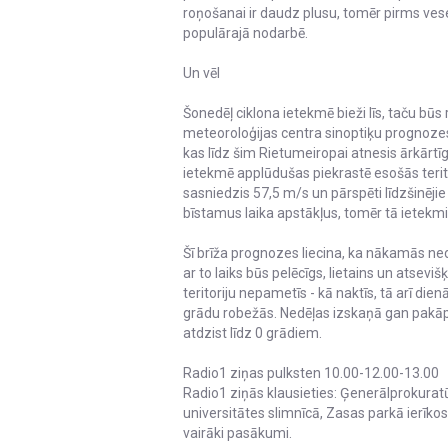
roņošanai ir daudz plusu, tomēr pirms ves
populārajā nodarbē.
Un vēl
Šonedēļ ciklona ietekmē bieži līs, taču būs r
meteoroloģijas centra sinoptiķu prognozes. 
kas līdz šim Rietumeiropai atnesis ārkārtī
ietekmē applūdušas piekrastē esošās terit
sasniedzis 57,5 m/s un pārspēti līdzšinējie
bīstamus laika apstākļus, tomēr tā ietekmi 
Šī brīža prognozes liecina, ka nākamās ned
ar to laiks būs pelēcīgs, lietains un atseviš
teritoriju nepametīs - kā naktīs, tā arī di
grādu robežās. Nedēļas izskaņā gan pakāpe
atdzist līdz 0 grādiem.
Radio1 ziņas pulksten 10.00-12.00-13.00
Radio1 ziņās klausieties: Ģenerālprokurat
universitātes slimnīcā, Zasas parkā ierīko
vairāki pasākumi.