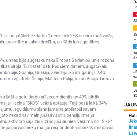
“M
un
S
Si
ī bijis augstāks bezdarba līmenis nekā ES un eirozonā vidēji;
–
u prioritāte ir valsts drošība; un Kāds laiks gaidāms
M
ā
6%, un tas bijis augstāks nekā Eiropas Savienībā un eirozonā
tistikas biroja "Eurostat" dati. Pēc šiem datiem, augstākais
J
rī bijis Spānijā, Grieķijā, Zviedrijā, kā arī Igaunijā 7,4%.
va
rī reģistrēts Čehijā, Maltā un Polijā, kā arī Vācijā. Lietuvā
J
at
s strādāt algotu darbu arī vecumdienās un 49% pārāk
sijai, liecina "SKDS" veiktā aptauja. Tajā pašā laikā 34%
JAUN
krājumu ieguldījumu plāns jāmaina atbilstoši savam
āto nekad nav mainījuši savu otrā pensiju līmeņa
Hah
Jēka
emu aktivitāti šajā ziņā izrādījuši jaunieši vecumā no 18 - 24
fina
līmeņa pārvaldnieku maiņai respondenti visbiežāk min savas
Lat