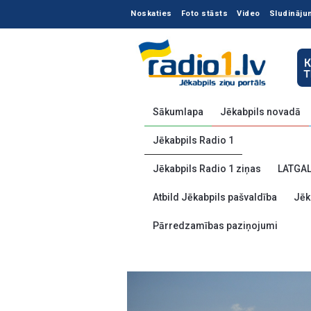
Noskaties
Foto stāsts
Video
Sludināju
Sākumlapa
Jēkabpils novadā
Jēkabpils Radio 1
Jēkabpils Radio 1 ziņas
LATGA
Atbild Jēkabpils pašvaldība
Jēk
Pārredzamības paziņojumi