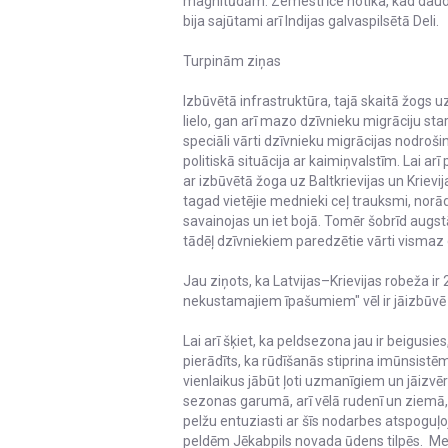
magnitūdām. Zemestrīce notika, kad daudzi
bija sajūtami arī Indijas galvaspilsētā Deli.
Turpinām ziņas
Izbūvētā infrastruktūra, tajā skaitā žogs u
lielo, gan arī mazo dzīvnieku migrāciju star
speciāli vārti dzīvnieku migrācijas nodroš
politiskā situācija ar kaimiņvalstīm. Lai ar
ar izbūvētā žoga uz Baltkrievijas un Kriev
tagad vietējie mednieki ceļ trauksmi, norād
savainojas un iet bojā. Tomēr šobrīd augstā
tādēļ dzīvniekiem paredzētie vārti vismaz 
Jau ziņots, ka Latvijas–Krievijas robeža i
nekustamajiem īpašumiem" vēl ir jāizbūvē
Lai arī šķiet, ka peldsezona jau ir beigusie
pierādīts, ka rūdīšanās stiprina imūnsistēm
vienlaikus jābūt ļoti uzmanīgiem un jāizvē
sezonas garumā, arī vēlā rudenī un ziemā, 
pelžu entuziasti ar šīs nodarbes atspoguļoj
peldēm Jēkabpils novada ūdens tilpēs. Medi