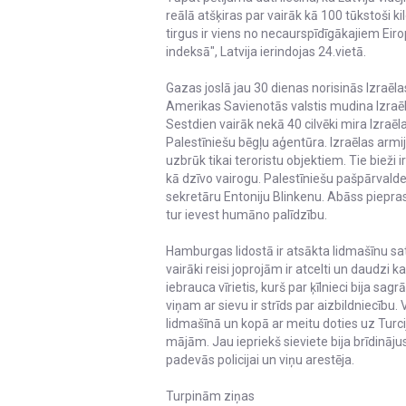
reālā atšķiras par vairāk kā 100 tūkstoši ki
tirgus ir viens no necaurspīdīgākajiem Eir
indeksā", Latvija ierindojas 24.vietā.
Gazas joslā jau 30 dienas norisinās Izraēl
Amerikas Savienotās valstis mudina Izraēlu
Sestdien vairāk nekā 40 cilvēki mira Izraē
Palestīniešu bēgļu aģentūra. Izraēlas armij
uzbrūk tikai teroristu objektiem. Tie bieži i
kā dzīvo vairogu. Palestīniešu pašpārval
sekretāru Entoniju Blinkenu. Abāss piepras
tur ievest humāno palīdzību.
Hamburgas lidostā ir atsākta lidmašīnu sa
vairāki reisi joprojām ir atcelti un daudzi 
iebrauca vīrietis, kurš par ķīlnieci bija sagr
viņam ar sievu ir strīds par aizbildniecību. V
lidmašīnā un kopā ar meitu doties uz Turcij
mājām. Jau iepriekš sieviete bija brīdinājusi
padevās policijai un viņu arestēja.
Turpinām ziņas