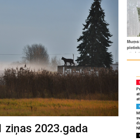
Pr
a
at
Mu
s
da
1 ziņas 2023.gada
N