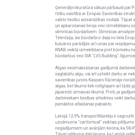
Ģenerālprokuratūra sākusi pārbaudi par Pa
rīcību saistībā ar Eiropas Savienības str
valsts tiesību aizsardzības nodaļā. Tāpat 
un apkarošanas birojs veic izmeklēšanu sa
slimnīcas būvdarbiem. Slimnīcas amatperson
Televīzija, šie būvdarbi ir daļa no liela Ei
kuluāros parādījās arī runas par iespējam
KNAB veiktā izmeklēšana pret būvnieku ne
būvdarbus veic SIA "LVS Building"; līgumce
Algas neizmaksāšanas gadījumā darbinieki
saglabātu algu, vai arī uzteikt darbu ar ne
savienības jurists Kaspars Rācenājs norā
algas, bet likums liek nolīgtajam arī tādā 
jāparedz izmaiņas likumā. Proti, ja gadī
darbiniekam tiesības atteikties veikt darbu
pienāktos atlaišanas pabalsts.
Latvijā 12,9% transportlīdzekļu ir sagrozī
uzņēmuma "carVertical" veiktais pētījums 
negadījumiem un avārijām liecina, ka 58,4%
Tāpat pētījuma dati liecina, ka Latvijā vid