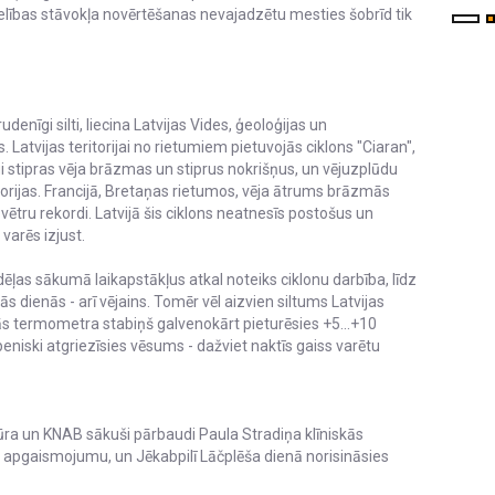
elības stāvokļa novērtēšanas nevajadzētu mesties šobrīd tik
udenīgi silti, liecina Latvijas Vides, ģeoloģijas un
Latvijas teritorijai no rietumiem pietuvojās ciklons "Ciaran",
gi stipras vēja brāzmas un stiprus nokrišņus, un vējuzplūdu
orijas. Francijā, Bretaņas rietumos, vēja ātrums brāzmās
 vētru rekordi. Latvijā šis ciklons neatnesīs postošus un
varēs izjust.
ēļas sākumā laikapstākļus atkal noteiks ciklonu darbība, līdz
ķās dienās - arī vējains. Tomēr vēl aizvien siltums Latvijas
enās termometra stabiņš galvenokārt pieturēsies +5...+10
niski atgriezīsies vēsums - dažviet naktīs gaiss varētu
ūra un KNAB sākuši pārbaudi Paula Stradiņa klīniskās
s apgaismojumu, un Jēkabpilī Lāčplēša dienā norisināsies