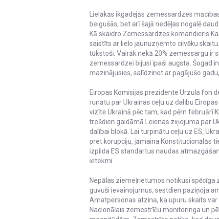
Lielākās ikgadējās zemessardzes mācības "
beigušās, bet arī šajā nedēļas nogalē daud
Kā skaidro Zemessardzes komandieris Kas
saistīts ar lielo jaunuzņemto cilvēku skai
tūkstoši. Vairāk nekā 20% zemessargu ir si
zemessardzei bijusi īpaši augsta. Šogad
mazinājusies, salīdzinot ar pagājušo gadu,
Eiropas Komisijas prezidente Urzula fon der
runātu par Ukrainas ceļu uz dalību Eiropas
vizīte Ukrainā pēc tam, kad pērn februārī K
trešdien gaidāmā Leienas ziņojuma par U
dalībai blokā. Lai turpinātu ceļu uz ES, Ukr
pret korupciju, jāmaina Konstitucionālās tie
izpilda ES standartus naudas atmazgāšan
ietekmi.
Nepālas ziemeļrietumos notikusi spēcīga ze
guvuši ievainojumus, sestdien paziņoja a
Amatpersonas atzina, ka upuru skaits var 
Nacionālais zemestrīču monitoringa un pēt