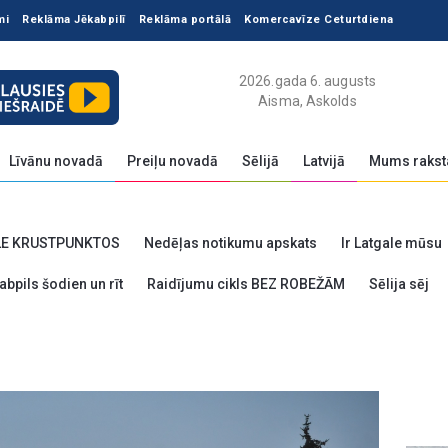
mi
Reklāma Jēkabpilī
Reklāma portālā
Komercavīze Ceturtdiena
2026.gada 6. augusts
Aisma, Askolds
Līvānu novadā
Preiļu novadā
Sēlijā
Latvijā
Mums rakst
LE KRUSTPUNKTOS
Nedēļas notikumu apskats
Ir Latgale mūsu
abpils šodien un rīt
Raidījumu cikls BEZ ROBEŽĀM
Sēlija sēj