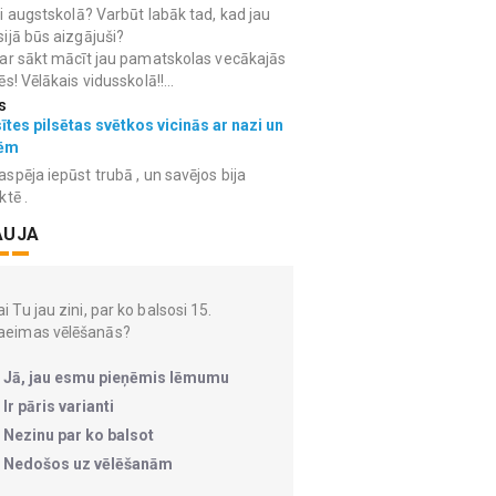
i augstskolā? Varbūt labāk tad, kad jau
ijā būs aizgājuši?
ar sākt mācīt jau pamatskolas vecākajās
ēs! Vēlākais vidusskolā!!...
s
ītes pilsētas svētkos vicinās ar nazi un
ēm
spēja iepūst trubā , un savējos bija
ktē .
AUJA
i Tu jau zini, par ko balsosi 15.
aeimas vēlēšanās?
Jā, jau esmu pieņēmis lēmumu
Ir pāris varianti
Nezinu par ko balsot
Nedošos uz vēlēšanām