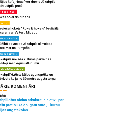
ājas kafejnīcas” ver durvis Jēkabpils
 Krustpils pusē
Vides ziņas
ākas solārais rudens
Sports
eviešu hokejs "Roks & hokejs" festivālā
 saruna ar Valteru Midegu
Dienas izvēle
ūžībā devusies Jēkabpils slimnīcas
rste Marina Pumpiša
Dienas izvēle
ēkabpils novada kultūras pārvaldes
dītāja iesniegusi atlūgumu
Sabiedrības ziņas
ēkabpilī dzēsts kūlas ugunsgrēks un
brīvota kaija no 30 metru augsta torņa
ĀKIE KOMENTĀRI
aha
bpiliešus aicina atbalstīt iniciatīvu par
nšu pratību kā obligātu studiju kursu
vijas augstskolās