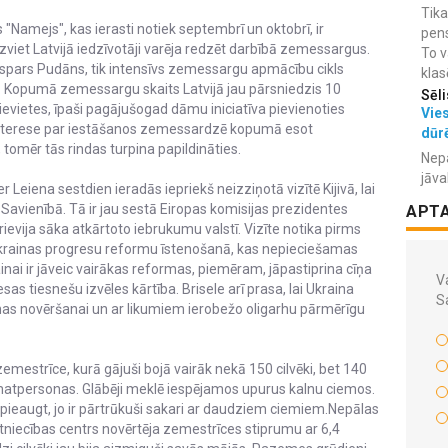
Tika
Namejs", kas ierasti notiek septembrī un oktobrī, ir
pens
zviet Latvijā iedzīvotāji varēja redzēt darbībā zemessargus.
To v
pars Pudāns, tik intensīvs zemessargu apmācību cikls
klas
tu. Kopumā zemessargu skaits Latvijā jau pārsniedzis 10
Sēli
evietes, īpaši pagājušogad dāmu iniciatīva pievienoties
Vies
 interese par iestāšanos zemessardzē kopumā esot
dūr
 tomēr tās rindas turpina papildināties.
Nepa
jāva
 Leiena sestdien ieradās iepriekš neizziņotā vizītē Kijivā, lai
 Savienībā. Tā ir jau sestā Eiropas komisijas prezidentes
APT
rievija sāka atkārtoto iebrukumu valstī. Vizīte notika pirms
krainas progresu reformu īstenošanā, kas nepieciešamas
ainai ir jāveic vairākas reformas, piemēram, jāpastiprina cīņa
Va
sas tiesnešu izvēles kārtība. Brisele arī prasa, lai Ukraina
S
as novēršanai un ar likumiem ierobežo oligarhu pārmērīgu
mestrīce, kurā gājuši bojā vairāk nekā 150 cilvēki, bet 140
matpersonas. Glābēji meklē iespējamos upurus kalnu ciemos.
pieaugt, jo ir pārtrūkuši sakari ar daudziem ciemiem.Nepālas
niecības centrs novērtēja zemestrīces stiprumu ar 6,4