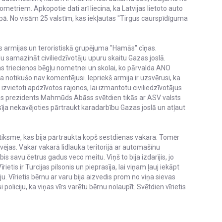
lometriem. Apkopotie dati arī liecina, ka Latvijas lietoto auto
opā. No visām 25 valstīm, kas iekļautas "Tirgus caurspīdīguma
as armijas un teroristiskā grupējuma "Hamās" cīņas.
 samazināt civiliedzīvotāju upuru skaitu Gazas joslā.
las triecienos bēgļu nometnei un skolai, ko pārvalda ANO
a notikušo nav komentējusi. Iepriekš armija ir uzsvērusi, ka
r izvietoti apdzīvotos rajonos, lai izmantotu civiliedzīvotājus
des prezidents Mahmūds Abāss svētdien tikās ar ASV valsts
īja nekavējoties pārtraukt karadarbību Gazas joslā un atļaut
tiksme, kas bija pārtraukta kopš sestdienas vakara. Tomēr
kavējas. Vakar vakarā lidlauka teritorijā ar automašīnu
ābis savu četrus gadus veco meitu. Viņš to bija izdarījis, jo
īrietis ir Turcijas pilsonis un pieprasīja, lai viņam ļauj iekāpt
u. Vīrietis bērnu ar varu bija aizvedis prom no viņa sievas
 policiju, ka viņas vīrs varētu bērnu nolaupīt. Svētdien vīrietis