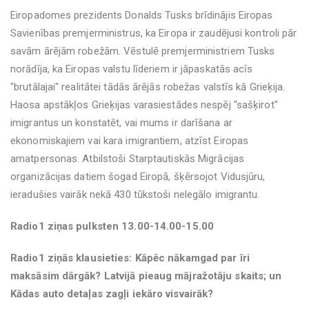
Eiropadomes prezidents Donalds Tusks brīdinājis Eiropas
Savienības premjerministrus, ka Eiropa ir zaudējusi kontroli pār
savām ārējām robežām. Vēstulē premjerministriem Tusks
norādīja, ka Eiropas valstu līderiem ir jāpaskatās acīs
"brutālajai" realitātei tādās ārējās robežas valstīs kā Grieķija.
Haosa apstākļos Grieķijas varasiestādes nespēj "sašķirot"
imigrantus un konstatēt, vai mums ir darīšana ar
ekonomiskajiem vai kara imigrantiem, atzīst Eiropas
amatpersonas. Atbilstoši Starptautiskās Migrācijas
organizācijas datiem šogad Eiropā, šķērsojot Vidusjūru,
ieradušies vairāk nekā 430 tūkstoši nelegālo imigrantu.
Radio1 ziņas pulksten 13.00-14.00-15.00
Radio1 ziņās klausieties: Kāpēc nākamgad par īri
maksāsim dārgāk? Latvijā pieaug mājražotāju skaits; un
Kādas auto detaļas zagļi iekāro visvairāk?