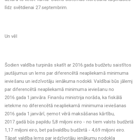
līdz svētdienai 27.septembrim.
Un vēl
Šodien valdība turpinās skatīt ar 2016.gada budžetu saistītos
jautājumus un lems par diferencētā neapliekamā minimuma
ieviešanu un iedzīvotāju ienākuma nodokli. Valdībai būs jālemj
par diferencētā neapliekamā minimuma ieviešanu no
2016.gada 1.janvāra. Finanšu ministrija norāda, ka fiskālā
ietekme no diferencētā neapliekamā minimuma ieviešanas
2016.gada 1.janvārī, ņemot vērā maksāšanas kārtību,
2017.gadā būs papildu 5,8 miljoni eiro - no tiem valsts budžetā
1,17 miljoni eiro, bet pašvaldību budžetā - 4,69 miljoni eiro.
Tāpat valdība lems par iedzīvotāju ienākumu nodokļa