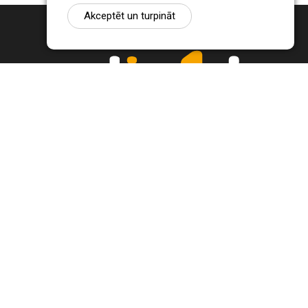
Akceptēt un turpināt
Ziņu portāls Radio1.lv ir informācija un diskusija par Jēkabpils
pilsētas un reģiona novadu aktualitātēm. Svarīgākie notikumi un
procesi Latvijā un pasaulē.
+371 22 320 220
zinas@radio1.lv