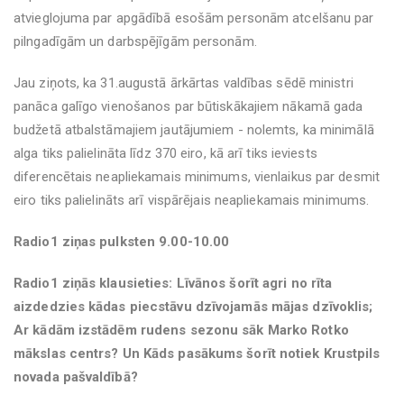
atvieglojuma par apgādībā esošām personām atcelšanu par
pilngadīgām un darbspējīgām personām.
Jau ziņots, ka 31.augustā ārkārtas valdības sēdē ministri
panāca galīgo vienošanos par būtiskākajiem nākamā gada
budžetā atbalstāmajiem jautājumiem - nolemts, ka minimālā
alga tiks palielināta līdz 370 eiro, kā arī tiks ieviests
diferencētais neapliekamais minimums, vienlaikus par desmit
eiro tiks palielināts arī vispārējais neapliekamais minimums.
Radio1 ziņas pulksten 9.00-10.00
Radio1 ziņās klausieties: Līvānos šorīt agri no rīta
aizdedzies kādas piecstāvu dzīvojamās mājas dzīvoklis;
Ar kādām izstādēm rudens sezonu sāk Marko Rotko
mākslas centrs? Un Kāds pasākums šorīt notiek Krustpils
novada pašvaldībā?