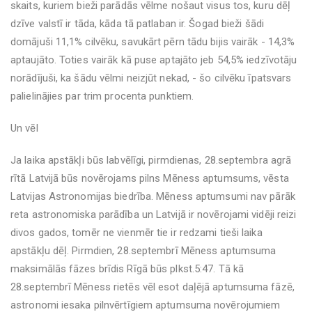
skaits, kuriem bieži parādās vēlme nošaut visus tos, kuru dēļ
dzīve valstī ir tāda, kāda tā patlaban ir. Šogad bieži šādi
domājuši 11,1% cilvēku, savukārt pērn tādu bijis vairāk - 14,3%
aptaujāto. Toties vairāk kā puse aptajāto jeb 54,5% iedzīvotāju
norādījuši, ka šādu vēlmi neizjūt nekad, - šo cilvēku īpatsvars
palielinājies par trim procenta punktiem.
Un vēl
Ja laika apstākļi būs labvēlīgi, pirmdienas, 28.septembra agrā
rītā Latvijā būs novērojams pilns Mēness aptumsums, vēsta
Latvijas Astronomijas biedrība. Mēness aptumsumi nav pārāk
reta astronomiska parādība un Latvijā ir novērojami vidēji reizi
divos gados, tomēr ne vienmēr tie ir redzami tieši laika
apstākļu dēļ. Pirmdien, 28.septembrī Mēness aptumsuma
maksimālās fāzes brīdis Rīgā būs plkst.5:47. Tā kā
28.septembrī Mēness rietēs vēl esot daļējā aptumsuma fāzē,
astronomi iesaka pilnvērtīgiem aptumsuma novērojumiem