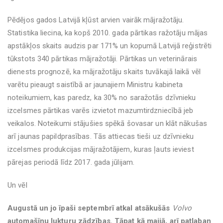
Pēdējos gados Latvijā kļūst arvien vairāk mājražotāju.
Statistika liecina, ka kopš 2010. gada pārtikas ražotāju mājas
apstākļos skaits audzis par 171% un kopumā Latvijā reģistrēti
tūkstots 340 pārtikas mājražotāji. Pārtikas un veterinārais
dienests prognozē, ka mājražotāju skaits tuvākajā laikā vēl
varētu pieaugt saistībā ar jaunajiem Ministru kabineta
noteikumiem, kas paredz, ka 30% no saražotās dzīvnieku
izcelsmes pārtikas varēs izvietot mazumtirdzniecībā jeb
veikalos. Noteikumi stājušies spēkā šovasar un klāt nākušas
arī jaunas papildprasības. Tās attiecas tieši uz dzīvnieku
izcelsmes produkcijas mājražotājiem, kuras ļauts ieviest
pārejas periodā līdz 2017. gada jūlijam.
Un vēl
Augustā un jo īpaši septembrī atkal atsākušās
Volvo
automašīnu lukturu zādzības. Tāpat kā maijā, arī patlaban