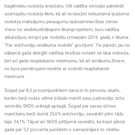
bagātnieku nodokļa ieviešanu. Vēl valdība vienojās palielināt
azartspēļu nodokļa likmi, kā arī ierobežot nekustamā īpašuma
nodokļa maksājumu pieaugumu lauksaimniecības zemei.
Viens no visdiskutētākajiem likumprojektiem, kuru valdība
atbalstījusi, lemjot par nodokļu izmaiņām 2016. gadā, ir likuma
"Par iedzīvotāju ienākuma nodokli" grozījumi. Tie paredz jau no
nākamā gada deleģēt valdībai tiesības noteikt ne tikai mēneša,
bet arī gada neapliekamo minimumu, kā arī ienākumu līmeni,
no kura piemērojami minētie ar nodokli neapliekamie
minimumi.
Šogad par 8,5 procentpunktiem sarucis to personu skaits,
kurām bieži rodas vēlme būtiski mainīt savu pašreizējo dzīvi,
secināts SKDS veiktajā aptaujā. Šogad par savas dzīves
mainīšanu bieži domā 25,6% iedzīvotāju, savukārt pērn tādu
bijis 34,1%. Tāpat arī SKDS pētījumā secināts, ka kopš pērnā
gada par 3,2 procenta punktiem ir samazinājies to cilvēku