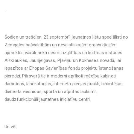
.
Šodien un trešdien, 23.septembrī, jaunatnes lietu speciālisti no
Zemgales pašvaldībām un nevalstiskajām organizācijām
apmeklēs vairāk nekā desmit izglītības un kultūras iestādes
Aizkraukles, Jaunjelgavas, Pļaviņu un Kokneses novadā, lai
iepazītos ar Eiropas Savienības fondu projektu īstenošanas
pieredzi. Pārsvarā tie ir moderni aprīkoti mācību kabineti,
darbnīcas, laboratorijas, interneta pieejas punkti, bibliotēkas,
dienesta viesnīcas, sporta un atpūtas laukumi,
daudzfunkcionāli jaunatnes iniciatīvu centri.
Un vēl