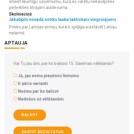
ieteikt likumīgu uzņēmumu, kurā es varētu nekavējoties
pieteikties ātrajam aizdevuma...
Skolnieciņš
Jēkabpils novadā notiks lauka taktiskais vingrinājums
Prieks par Latvijas armiju, kura ir spējīga aizstāvēt Latviju
nelaimē.
APTAUJA
Vai Tu jau zini, par ko balsosi 15. Saeimas vēlēšanās?
Jā, jau esmu pieņēmis lēmumu
Ir pāris varianti
Nezinu par ko balsot
Nedošos uz vēlēšanām
BALSOT
SKATĪT REZULTĀTUS