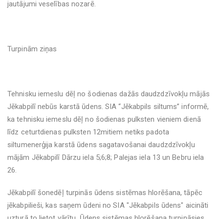
jautājumi veselības nozarē.
Turpinām ziņas
Tehnisku iemeslu dēļ no šodienas dažās daudzdzīvokļu mājās
Jēkabpilī nebūs karstā ūdens. SIA “Jēkabpils siltums” informē,
ka tehnisku iemeslu dēļ no šodienas pulksten vieniem dienā
līdz ceturtdienas pulksten 12mitiem netiks padota
siltumenerģija karstā ūdens sagatavošanai daudzdzīvokļu
mājām Jēkabpilī Dārzu iela 5;6;8; Palejas iela 13 un Bebru iela
26.
Jēkabpilī šonedēļ turpinās ūdens sistēmas hlorēšana, tāpēc
jēkabpilieši, kas saņem ūdeni no SIA "Jēkabpils ūdens" aicināti
uzturā to lietot vārītu. Ūdens sistēmas hlorēšana turpināsies