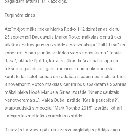
pagaidām atturas arī Kažociņš.
Turpinām ziņas
Atzīmējot mākslinieka Marka Rotko 112.dzimšanas dienu,
25.septembrī Daugavpils Marka Rotko mākslas centrā tiks
atklātas četras jaunas izstādes, notiks akcija "Baltā lapa" un
koncerts. Visas jaunās izstādes vieno nosaukums "Tabula
Rasa", aktualizējot to, ka viss sākas tieši ar baltu lapu un
tukšumu gan idejas, gan emocionālā un mākslinieciskā
kontekstā, radot jaunas un radošas izpausmes mākslā. Līdz
8.novembrim Rotko mākslas centrā būs apskatāma Spānijas
mākslinieka Hosē Manuela Sirias izstāde "Nnenosauktais...
Nenotveramais...", Valda Buša izstāde "Kas ir patiesība?",
starptautiskā simpozija "Mark Rothko 2015" izstāde, kā arī
Latvijas laikmetīgās keramikas izstāde.
Daudzās Latvijas upēs un ezeros saglabājas pēdējo gadu