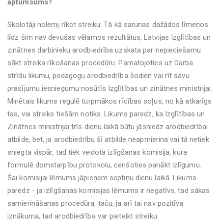
aptumsums?
Skolotāji nolemj rīkot streiku. Tā kā sarunas dažādos līmeņos
līdz šim nav devušas vēlamos rezultātus, Latvijas Izglītības un
zinātnes darbinieku arodbiedrība uzskata par nepieciešamu
sākt streika rīkošanas procedūru. Pamatojoties uz Darba
strīdu likumu, pedagogu arodbiedrība šodien vai rīt savu
prasījumu iesniegumu nosūtīs Izglītības un zinātnes ministrijai.
Minētais likums regulē turpmākos rīcības soļus, no kā atkarīgs
tas, vai streiks tiešām notiks. Likums paredz, ka Izglītības un
Zinātnes ministrijai trīs dienu laikā būtu jāsniedz arodbiedrībai
atbilde, bet, ja arodbiedrību šī atbilde neapmierina vai tā netiek
sniegta vispār, tad tiek veidota izlīgšanas komisija, kura
formulē domstarpību protokolu, cenšoties panākt izlīgumu.
Šai komisijai lēmums jāpieņem septiņu dienu laikā. Likums
paredz - ja izlīgšanas komisijas lēmums ir negatīvs, tad sākas
samierināšanas procedūra, taču, ja arī tai nav pozitīva
iznākuma, tad arodbiedrība var pieteikt streiku.