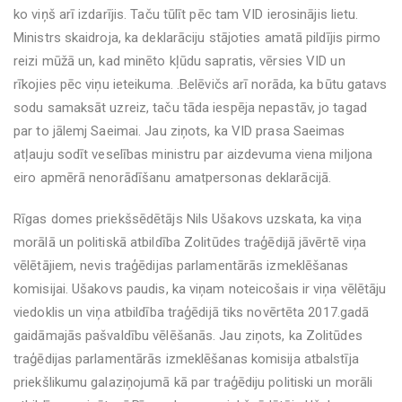
ko viņš arī izdarījis. Taču tūlīt pēc tam VID ierosinājis lietu.
Ministrs skaidroja, ka deklarāciju stājoties amatā pildījis pirmo
reizi mūžā un, kad minēto kļūdu sapratis, vērsies VID un
rīkojies pēc viņu ieteikuma. .Belēvičs arī norāda, ka būtu gatavs
sodu samaksāt uzreiz, taču tāda iespēja nepastāv, jo tagad
par to jālemj Saeimai. Jau ziņots, ka VID prasa Saeimas
atļauju sodīt veselības ministru par aizdevuma viena miljona
eiro apmērā nenorādīšanu amatpersonas deklarācijā.
Rīgas domes priekšsēdētājs Nils Ušakovs uzskata, ka viņa
morālā un politiskā atbildība Zolitūdes traģēdijā jāvērtē viņa
vēlētājiem, nevis traģēdijas parlamentārās izmeklēšanas
komisijai. Ušakovs paudis, ka viņam noteicošais ir viņa vēlētāju
viedoklis un viņa atbildība traģēdijā tiks novērtēta 2017.gadā
gaidāmajās pašvaldību vēlēšanās. Jau ziņots, ka Zolitūdes
traģēdijas parlamentārās izmeklēšanas komisija atbalstīja
priekšlikumu galaziņojumā kā par traģēdiju politiski un morāli