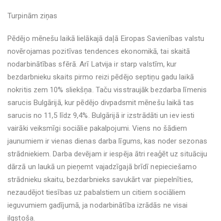
Turpinām ziņas
Pēdējo mēnešu laikā lielākajā daļā Eiropas Savienības valstu
novērojamas pozitīvas tendences ekonomikā, tai skaitā
nodarbinātības sfērā. Arī Latvija ir starp valstīm, kur
bezdarbnieku skaits pirmo reizi pēdējo septiņu gadu laikā
nokritis zem 10% sliekšņa. Taču visstraujāk bezdarba līmenis
sarucis Bulgārijā, kur pēdējo divpadsmit mēnešu laikā tas
sarucis no 11,5 līdz 9,4%. Bulgārijā ir izstrādāti un iev iesti
vairāki veiksmīgi sociālie pakalpojumi. Viens no šādiem
jaunumiem ir vienas dienas darba līgums, kas noder sezonas
strādniekiem. Darba devējam ir iespēja ātri reaģēt uz situāciju
dārzā un laukā un pieņemt vajadzīgajā brīdī nepieciešamo
strādnieku skaitu, bezdarbnieks savukārt var piepelnīties,
nezaudējot tiesības uz pabalstiem un citiem sociāliem
ieguvumiem gadījumā, ja nodarbinātība izrādās ne visai
ilgstoša.