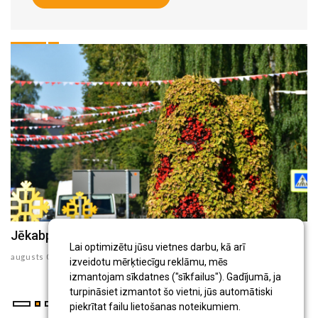
Jēkabpils Radio1 ziņas 2026.gada 6.augustā
J
Lai optimizētu jūsu vietnes darbu, kā arī
augusts 06 , 2026
au
izveidotu mērķtiecīgu reklāmu, mēs
izmantojam sīkdatnes ("sīkfailus"). Gadījumā, ja
turpināsiet izmantot šo vietni, jūs automātiski
piekrītat failu lietošanas noteikumiem.