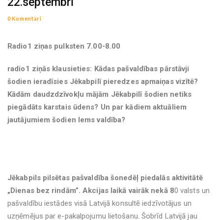
22.septembrī
0 Komentāri
Radio1 ziņas pulksten 7.00-8.00
radio1 ziņās klausieties: Kādas pašvaldības pārstāvji
šodien ieradīsies Jēkabpilī pieredzes apmaiņas vizītē?
Kādām daudzdzīvokļu mājām Jēkabpilī šodien netiks
piegādāts karstais ūdens? Un par kādiem aktuāliem
jautājumiem šodien lems valdība?
Jēkabpils pilsētas pašvaldība šonedēļ piedalās aktivitātē
„Dienas bez rindām”. Akcijas laikā vairāk nekā 8
0 valsts un
pašvaldību iestādes visā Latvijā konsultē iedzīvotājus un
uzņēmējus par e-pakalpojumu lietošanu. Šobrīd Latvijā jau