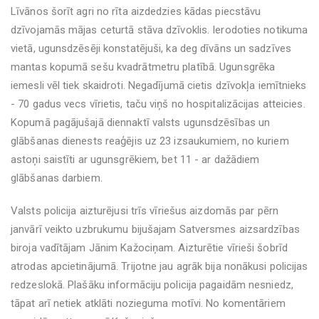
Līvānos šorīt agri no rīta aizdedzies kādas piecstāvu
dzīvojamās mājas ceturtā stāva dzīvoklis. Ierodoties notikuma
vietā, ugunsdzēsēji konstatējuši, ka deg dīvāns un sadzīves
mantas kopumā sešu kvadrātmetru platībā. Ugunsgrēka
iemesli vēl tiek skaidroti. Negadījumā cietis dzīvokļa iemītnieks
- 70 gadus vecs vīrietis, taču viņš no hospitalizācijas atteicies.
Kopumā pagājušajā diennaktī valsts ugunsdzēsības un
glābšanas dienests reaģējis uz 23 izsaukumiem, no kuriem
astoņi saistīti ar ugunsgrēkiem, bet 11 - ar dažādiem
glābšanas darbiem.
Valsts policija aizturējusi trīs vīriešus aizdomās par pērn
janvārī veikto uzbrukumu bijušajam Satversmes aizsardzības
biroja vadītājam Jānim Kažociņam. Aizturētie vīrieši šobrīd
atrodas apcietinājumā. Trijotne jau agrāk bija nonākusi policijas
redzeslokā. Plašāku informāciju policija pagaidām nesniedz,
tāpat arī netiek atklāti nozieguma motīvi. No komentāriem