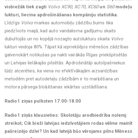
visbiežāk tiek zagti
Volvo XC90, XC70, XC60
un
S60
modeļu
lukturi, liecina apdrošināšanas kompāniju statistika.
Līdzīgs
Volvo
markas automobiļu zādzību bums tika
piedzīvots maijā, kad auto vandalisma gadījumu skaits
dubultojās un no kopējā nozagto autolukturu skaita
Volvo
lukturi veidoja 80%. Tāpat kā iepriekšējos mēnešos zādzības
galvenokārt notikušas pa nakti vairākās Rīgas priekšpilsētās
un Latvijas lielākajās pilsētās. Apdrošinātāji autoīpašniekus
lūdz atcerēties, ka viena no efektīvākajām aizsardzības
metodēm pret autodetaļu zādzībām ir to marķēšana un
motora pārsega bloķēšanas iekārtas uzstādīšana.
Radio1 ziņas pulksten 17.00-18.00
Radio1 ziņās klausieties: Skolotāju arodbiedrība nolemj
streikot; Cik bieži latvijas iedzīvotājiem rodas vēlme mainīt
pašreizējo dzīvi? Un kad latvijā būs vērojams pilns Mēness