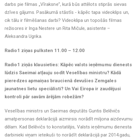
darbs pie filmas „Vīraksne”, kurā būs attēlots stiprās sievas
dzīves gājums. Pasākumā stāstīs - kāpēc tapa videoklips un,
cik tālu ir filmēšanas darbi? Videoklipa un topošās filmas
režisores ir Inga Nestere un Rita Mičule, asistente –
Aleksandra Ugrika.
Radio1 ziņas pulksten 11.00 – 12.00
Radio1 ziņās klausieties: Kāpēc valsts ieņēmumu dienests
lūdzis Saeimai atļauju sodīt Veselības ministru? Kādā
pieredzes apmaiņas braucienā devušies Zemgales
jaunatnes lietu speciālisti? Un Vai Eiropa ir zaudējusi
kontroli pār savām ārējām robežām?
Veselības ministrs un Saeimas deputāts Guntis Belēvičs
amatpersonas deklarācijā aizmirsis norādīt miljona aizdevumu
dēlam. Kad Belēvičs to konstatējis, Valsts ieņēmumu dienesta
darbinieki viņam ieteikuši to norādīt deklarācijā par 2014.gadu,