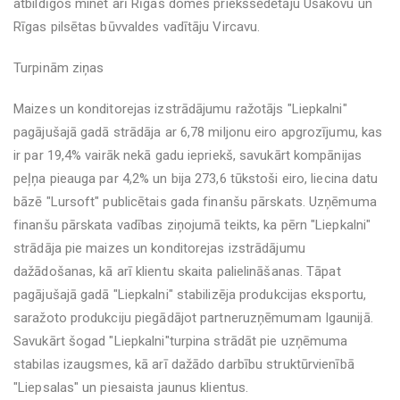
atbildīgos minēt arī Rīgas domes priekšsēdētāju Ušakovu un
Rīgas pilsētas būvvaldes vadītāju Vircavu.
Turpinām ziņas
Maizes un konditorejas izstrādājumu ražotājs "Liepkalni"
pagājušajā gadā strādāja ar 6,78 miljonu eiro apgrozījumu, kas
ir par 19,4% vairāk nekā gadu iepriekš, savukārt kompānijas
peļņa pieauga par 4,2% un bija 273,6 tūkstoši eiro, liecina datu
bāzē "Lursoft" publicētais gada finanšu pārskats. Uzņēmuma
finanšu pārskata vadības ziņojumā teikts, ka pērn "Liepkalni"
strādāja pie maizes un konditorejas izstrādājumu
dažādošanas, kā arī klientu skaita palielināšanas. Tāpat
pagājušajā gadā "Liepkalni" stabilizēja produkcijas eksportu,
saražoto produkciju piegādājot partneruzņēmumam Igaunijā.
Savukārt šogad "Liepkalni"turpina strādāt pie uzņēmuma
stabilas izaugsmes, kā arī dažādo darbību struktūrvienībā
"Liepsalas" un piesaista jaunus klientus.