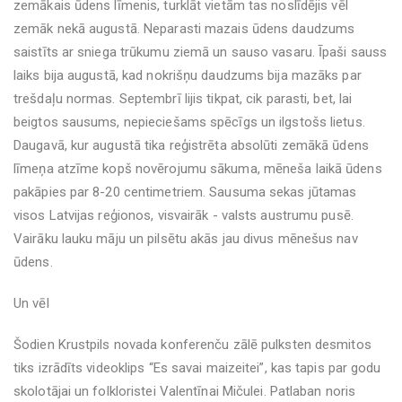
zemākais ūdens līmenis, turklāt vietām tas noslīdējis vēl
zemāk nekā augustā. Neparasti mazais ūdens daudzums
saistīts ar sniega trūkumu ziemā un sauso vasaru. Īpaši sauss
laiks bija augustā, kad nokrišņu daudzums bija mazāks par
trešdaļu normas. Septembrī lijis tikpat, cik parasti, bet, lai
beigtos sausums, nepieciešams spēcīgs un ilgstošs lietus.
Daugavā, kur augustā tika reģistrēta absolūti zemākā ūdens
līmeņa atzīme kopš novērojumu sākuma, mēneša laikā ūdens
pakāpies par 8-20 centimetriem. Sausuma sekas jūtamas
visos Latvijas reģionos, visvairāk - valsts austrumu pusē.
Vairāku lauku māju un pilsētu akās jau divus mēnešus nav
ūdens.
Un vēl
Šodien Krustpils novada konferenču zālē pulksten desmitos
tiks izrādīts videoklips “Es savai maizeitei”, kas tapis par godu
skolotājai un folkloristei Valentīnai Mičulei. Patlaban noris