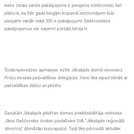
katrs otrais valsts pakalpojums ir pieejams elektroniski, bet
plānots, ka līdz gada beigām kopumā iedzīvotājiem būs
pieejami vairāk nekā 300 e-pakalpojumi. Elektroniskos
pakalpojumus var saņemt portālā latvija.lv.
Šodienpieredzes apmaiņas vizītē Jēkabpils domē viesosies
Preiļu novada pašvaldības delegācija. Viesi tiks iepazīstināti ar
pašvaldības darbu un pilsētu.
Savukārt Jēkabpils pilsētas domes priekšsēdētāja vietnieks
Jānis Raščevskis šodien piedalīsies SIA “Jēkabpils reģionālā
slimnīca” dibinātāju kopsapulcē. Tajā tiks pārrunāti aktuālie