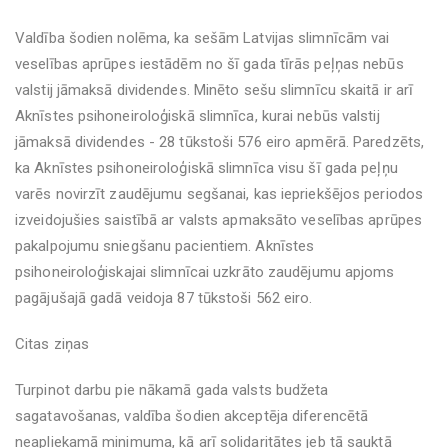
Valdība šodien nolēma, ka sešām Latvijas slimnīcām vai
veselības aprūpes iestādēm no šī gada tīrās peļņas nebūs
valstij jāmaksā dividendes. Minēto sešu slimnīcu skaitā ir arī
Aknīstes psihoneiroloģiskā slimnīca, kurai nebūs valstij
jāmaksā dividendes - 28 tūkstoši 576 eiro apmērā. Paredzēts,
ka Aknīstes psihoneiroloģiskā slimnīca visu šī gada peļņu
varēs novirzīt zaudējumu segšanai, kas iepriekšējos periodos
izveidojušies saistībā ar valsts apmaksāto veselības aprūpes
pakalpojumu sniegšanu pacientiem. Aknīstes
psihoneiroloģiskajai slimnīcai uzkrāto zaudējumu apjoms
pagājušajā gadā veidoja 87 tūkstoši 562 eiro.
Citas ziņas
Turpinot darbu pie nākamā gada valsts budžeta
sagatavošanas, valdība šodien akceptēja diferencētā
neapliekamā minimuma, kā arī solidaritātes jeb tā sauktā