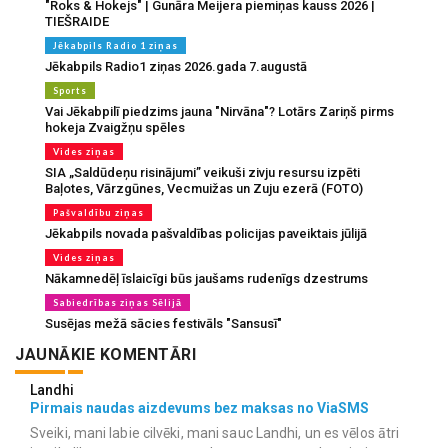
"Roks & Hokejs" | Gunāra Meijera piemiņas kauss 2026 |
TIEŠRAIDE
Jēkabpils Radio 1 ziņas
Jēkabpils Radio1 ziņas 2026.gada 7.augustā
Sports
Vai Jēkabpilī piedzims jauna "Nirvāna"? Lotārs Zariņš pirms
hokeja Zvaigžņu spēles
Vides ziņas
SIA „Saldūdeņu risinājumi” veikuši zivju resursu izpēti
Baļotes, Vārzgūnes, Vecmuižas un Zuju ezerā (FOTO)
Pašvaldību ziņas
Jēkabpils novada pašvaldības policijas paveiktais jūlijā
Vides ziņas
Nākamnedēļ īslaicīgi būs jaušams rudenīgs dzestrums
Sabiedrības ziņas Sēlijā
Susējas mežā sācies festivāls "Sansusī"
JAUNĀKIE KOMENTĀRI
Landhi
Pirmais naudas aizdevums bez maksas no ViaSMS
Sveiki, mani labie cilvēki, mani sauc Landhi, un es vēlos ātri