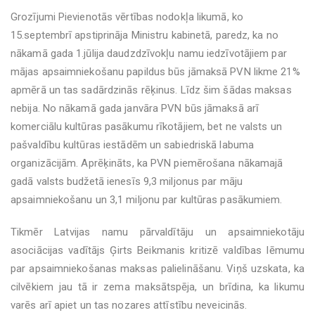
Grozījumi Pievienotās vērtības nodokļa likumā, ko
15.septembrī apstiprināja Ministru kabinetā, paredz, ka no
nākamā gada 1.jūlija daudzdzīvokļu namu iedzīvotājiem par
mājas apsaimniekošanu papildus būs jāmaksā PVN likme 21%
apmērā un tas sadārdzinās rēķinus. Līdz šim šādas maksas
nebija. No nākamā gada janvāra PVN būs jāmaksā arī
komerciālu kultūras pasākumu rīkotājiem, bet ne valsts un
pašvaldību kultūras iestādēm un sabiedriskā labuma
organizācijām. Aprēķināts, ka PVN piemērošana nākamajā
gadā valsts budžetā ienesīs 9,3 miljonus par māju
apsaimniekošanu un 3,1 miljonu par kultūras pasākumiem.
Tikmēr Latvijas namu pārvaldītāju un apsaimniekotāju
asociācijas vadītājs Ģirts Beikmanis kritizē valdības lēmumu
par apsaimniekošanas maksas palielināšanu. Viņš uzskata, ka
cilvēkiem jau tā ir zema maksātspēja, un brīdina, ka likumu
varēs arī apiet un tas nozares attīstību neveicinās.