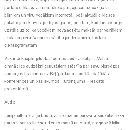
Desmit gadu laikā, kopš darbojas elektroniskais izglītības
portāls e-klase, vairums skolu pārgājušas uz saziņu ar
bērniem un viņu vecākiem internetā. Īpaši aktuāli e-klases
pakalpojumi kļuvuši pēdējos gados, pēc tam, kad Tiesībsargs
uzstāja uz to, ka vecākiem nevajadzētu maksāt par vairākiem
skolai nepieciešamiem mācību piederumiem, tostarp
dienasgrāmatām.
Vakar Jēkabpils pilsētas°domes sēdē Jēkabpils Valsts
gimnāzijas audzēkņi deputātiem stāstīja par savu pieredzes
apmaiņas braucienu uz Beļģiju, kur iesaistījās dažādās
konferencēs un pas akumos. Turpinājumā – ieskats
prezentācijā:
Audio
Jūnijs siltuma ziņā būs tuvu normai un pārsvarā sausāks nekā
parasti, par to liecinot dienas martā un maijā, prognozē laika