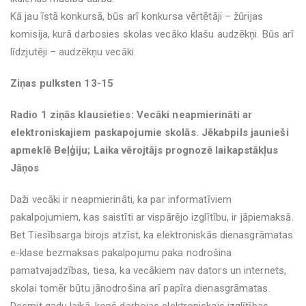
Kā jau īstā konkursā, būs arī konkursa vērtētāji – žūrijas
komisija, kurā darbosies skolas vecāko klašu audzēkņi. Būs arī
līdzjutēji – audzēkņu vecāki.
Ziņas pulksten 13-15
Radio 1 ziņās klausieties: Vecāki neapmierināti ar
elektroniskajiem paskapojumie skolās. Jēkabpils jaunieši
apmeklē Beļģiju; Laika vērojtājs prognozē laikapstākļus
Jāņos
Daži vecāki ir neapmierināti, ka par informatīviem
pakalpojumiem, kas saistīti ar vispārējo izglītību, ir jāpiemaksā.
Bet Tiesībsarga birojs atzīst, ka elektroniskās dienasgrāmatas
e-klase bezmaksas pakalpojumu paka nodrošina
pamatvajadzības, tiesa, ka vecākiem nav dators un internets,
skolai tomēr būtu jānodrošina arī papīra dienasgrāmatas.