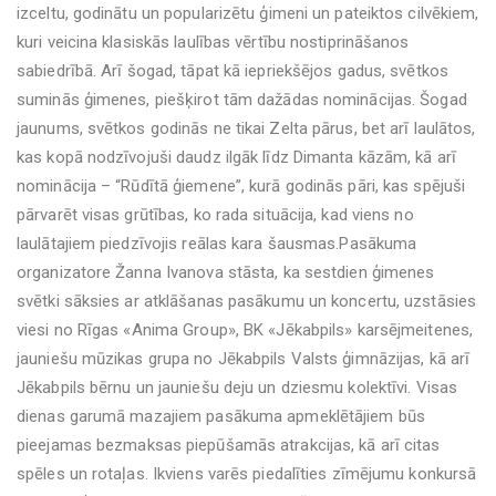
izceltu, godinātu un popularizētu ģimeni un pateiktos cilvēkiem,
kuri veicina klasiskās laulības vērtību nostiprināšanos
sabiedrībā. Arī šogad, tāpat kā iepriekšējos gadus, svētkos
suminās ģimenes, piešķirot tām dažādas nominācijas. Šogad
jaunums, svētkos godinās ne tikai Zelta pārus, bet arī laulātos,
kas kopā nodzīvojuši daudz ilgāk līdz Dimanta kāzām, kā arī
nominācija – “Rūdītā ģiemene”, kurā godinās pāri, kas spējuši
pārvarēt visas grūtības, ko rada situācija, kad viens no
laulātajiem piedzīvojis reālas kara šausmas.Pasākuma
organizatore Žanna Ivanova stāsta, ka sestdien ģimenes
svētki sāksies ar atklāšanas pasākumu un koncertu, uzstāsies
viesi no Rīgas «Anima Group», BK «Jēkabpils» karsējmeitenes,
jauniešu mūzikas grupa no Jēkabpils Valsts ģimnāzijas, kā arī
Jēkabpils bērnu un jauniešu deju un dziesmu kolektīvi. Visas
dienas garumā mazajiem pasākuma apmeklētājiem būs
pieejamas bezmaksas piepūšamās atrakcijas, kā arī citas
spēles un rotaļas. Ikviens varēs piedalīties zīmējumu konkursā