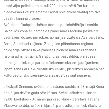
piedāvājot policistiem kukuli 200 eiro apmērā.Par kukuļa
piedāvāšanu valsts amatpersonai pret abiem vadītājiem tika
uzsākti kriminālprocesi.
Svētdien Jēkabpils pilsētas domes priekšsēdētājs Leonīds
Salcevičs kopā ar Zemgales plānošanas reģiona pašvaldību
vadītājiem dosies pieredzes apmaiņas vizītē uz Azerbaidžānu,
Baku, Surakhani reģionu. Zemgales plānošanas reģiona
delegācijai vizītes laikā plānotas pieņemšanas Surahanas
rajona administrācijā, Garačuhuras pašvaldībā, pieredzes
apmaiņas diskusija par sociālekonomiskajiem jautājumiem,
iepazīšanās ar Baku vēsturisko centru, pieredzes apmaiņa par
kultūrvēsturisko pieminekļu aizsardzības jautājumiem;
Jēkabpilī Ģimenes svētki norisināsies sestdien, 23. maijā Kena
parkā, jau devīto gadu pēc kārtas. Svētki sāksies pulksten
12.00. Biedrības «JK nams jauniešu klubs» pārstāve Tatjana
Vlasova norāda, svētki ir kļuvuši par tradīciju un tiek rīkoti, lai