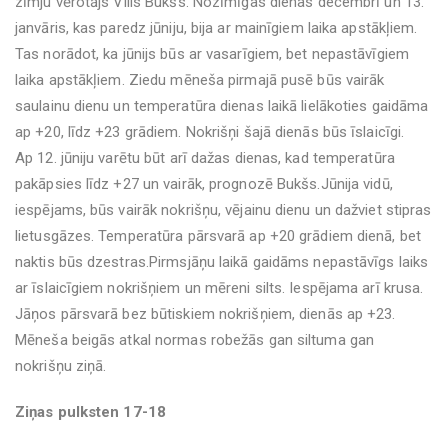
zīmju vērotājs Vilis Bukšs. Nozīmīgas dienas decembrī un 13.
janvāris, kas paredz jūniju, bija ar mainīgiem laika apstākļiem.
Tas norādot, ka jūnijs būs ar vasarīgiem, bet nepastāvīgiem
laika apstākļiem. Ziedu mēneša pirmajā pusē būs vairāk
saulainu dienu un temperatūra dienas laikā lielākoties gaidāma
ap +20, līdz +23 grādiem. Nokrišņi šajā dienās būs īslaicīgi.
Ap 12. jūniju varētu būt arī dažas dienas, kad temperatūra
pakāpsies līdz +27 un vairāk, prognozē Bukšs.Jūnija vidū,
iespējams, būs vairāk nokrišņu, vējainu dienu un dažviet stipras
lietusgāzes. Temperatūra pārsvarā ap +20 grādiem dienā, bet
naktis būs dzestras.Pirmsjāņu laikā gaidāms nepastāvīgs laiks
ar īslaicīgiem nokrišņiem un mēreni silts. Iespējama arī krusa.
Jāņos pārsvarā bez būtiskiem nokrišņiem, dienās ap +23.
Mēneša beigās atkal normas robežās gan siltuma gan
nokrišņu ziņā.
Ziņas pulksten 17-18