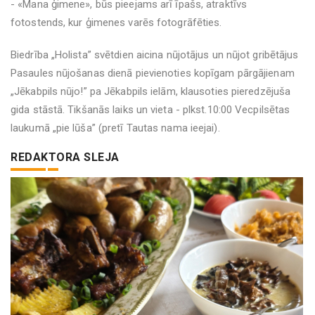
- «Mana ģimene», būs pieejams arī īpašs, atraktīvs
fotostends, kur ģimenes varēs fotogrāfēties.
Biedrība „Holista” svētdien aicina nūjotājus un nūjot gribētājus
Pasaules nūjošanas dienā pievienoties kopīgam pārgājienam
„Jēkabpils nūjo!” pa Jēkabpils ielām, klausoties pieredzējuša
gida stāstā. Tikšanās laiks un vieta - plkst.10:00 Vecpilsētas
laukumā „pie lūša” (pretī Tautas nama ieejai).
REDAKTORA SLEJA