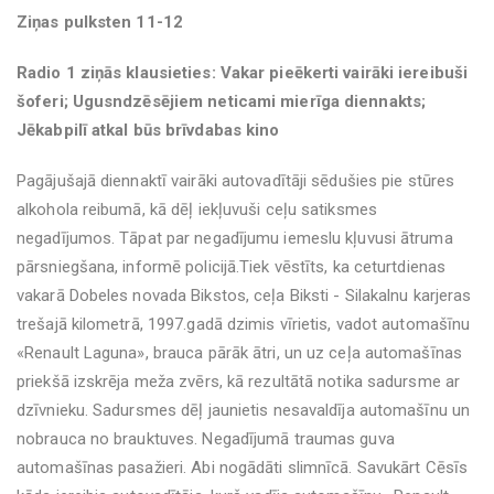
Ziņas pulksten 11-12
Radio 1 ziņās klausieties: Vakar pieēkerti vairāki iereibuši
šoferi; Ugusndzēsējiem neticami mierīga diennakts;
Jēkabpilī atkal būs brīvdabas kino
Pagājušajā diennaktī vairāki autovadītāji sēdušies pie stūres
alkohola reibumā, kā dēļ iekļuvuši ceļu satiksmes
negadījumos. Tāpat par negadījumu iemeslu kļuvusi ātruma
pārsniegšana, informē policijā.Tiek vēstīts, ka ceturtdienas
vakarā Dobeles novada Bikstos, ceļa Biksti - Silakalnu karjeras
trešajā kilometrā, 1997.gadā dzimis vīrietis, vadot automašīnu
«Renault Laguna», brauca pārāk ātri, un uz ceļa automašīnas
priekšā izskrēja meža zvērs, kā rezultātā notika sadursme ar
dzīvnieku. Sadursmes dēļ jaunietis nesavaldīja automašīnu un
nobrauca no brauktuves. Negadījumā traumas guva
automašīnas pasažieri. Abi nogādāti slimnīcā. Savukārt Cēsīs