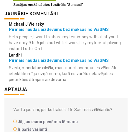
Susējas mežā sācies festivāls "Sansusī"
JAUNĀKIE KOMENTĀRI
Michael J Weirsky
Pirmais naudas aizdevums bez maksas no ViaSMS
Hello people, I want to share my testimony with all of you. I
have daily 9 to 5 jobs but while I work, I try my luck at playing
instant Lotto. On t...
Landhi
Pirmais naudas aizdevums bez maksas no ViaSMS
Sveiki, mani labie cilvēki, mani sauc Landhi, un es vēlos ātri
ieteikt likumīgu uzņēmumu, kurā es varētu nekavējoties
pieteikties ātrajam aizdevuma...
APTAUJA
Vai Tu jau zini, par ko balsosi 15. Saeimas vēlēšanās?
Jā, jau esmu pieņēmis lēmumu
Ir pāris varianti