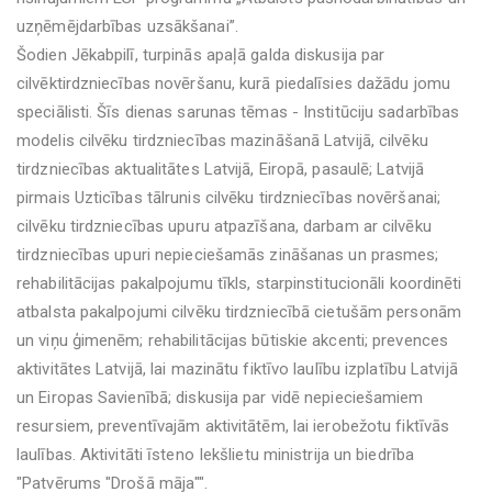
uzņēmējdarbības uzsākšanai”.
Šodien Jēkabpilī, turpinās apaļā galda diskusija par
cilvēktirdzniecības novēršanu, kurā piedalīsies dažādu jomu
speciālisti. Šīs dienas sarunas tēmas - Institūciju sadarbības
modelis cilvēku tirdzniecības mazināšanā Latvijā, cilvēku
tirdzniecības aktualitātes Latvijā, Eiropā, pasaulē; Latvijā
pirmais Uzticības tālrunis cilvēku tirdzniecības novēršanai;
cilvēku tirdzniecības upuru atpazīšana, darbam ar cilvēku
tirdzniecības upuri nepieciešamās zināšanas un prasmes;
rehabilitācijas pakalpojumu tīkls, starpinstitucionāli koordinēti
atbalsta pakalpojumi cilvēku tirdzniecībā cietušām personām
un viņu ģimenēm; rehabilitācijas būtiskie akcenti; prevences
aktivitātes Latvijā, lai mazinātu fiktīvo laulību izplatību Latvijā
un Eiropas Savienībā; diskusija par vidē nepieciešamiem
resursiem, preventīvajām aktivitātēm, lai ierobežotu fiktīvās
laulības. Aktivitāti īsteno Iekšlietu ministrija un biedrība
"Patvērums "Drošā māja"".