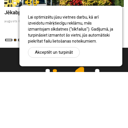
Jēkabpils Radio1 ziņas 2026.gada 6.augustā
J
Lai optimizētu jūsu vietnes darbu, kā arī
augusts 06 , 2026
au
izveidotu mērķtiecīgu reklāmu, mēs
izmantojam sīkdatnes ("sīkfailus"). Gadījumā, ja
turpināsiet izmantot šo vietni, jūs automātiski
piekrītat failu lietošanas noteikumiem.
Akceptēt un turpināt
Ziņu portāls Radio1.lv ir informācija un diskusija par Jēkabpils
pilsētas un reģiona novadu aktualitātēm. Svarīgākie notikumi un