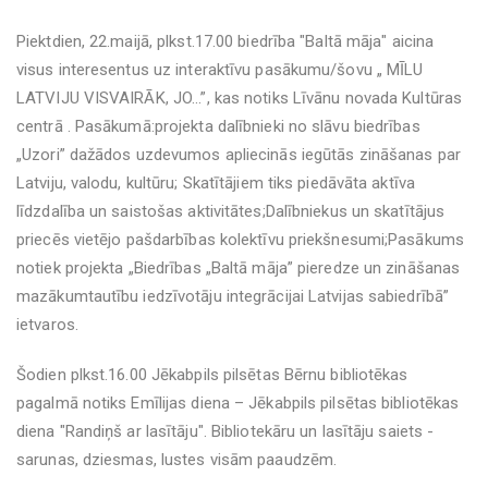
Piektdien, 22.maijā, plkst.17.00 biedrība "Baltā māja" aicina
visus interesentus uz interaktīvu pasākumu/šovu „ MĪLU
LATVIJU VISVAIRĀK, JO...”, kas notiks Līvānu novada Kultūras
centrā . Pasākumā:projekta dalībnieki no slāvu biedrības
„Uzori” dažādos uzdevumos apliecinās iegūtās zināšanas par
Latviju, valodu, kultūru; Skatītājiem tiks piedāvāta aktīva
līdzdalība un saistošas aktivitātes;Dalībniekus un skatītājus
priecēs vietējo pašdarbības kolektīvu priekšnesumi;Pasākums
notiek projekta „Biedrības „Baltā māja” pieredze un zināšanas
mazākumtautību iedzīvotāju integrācijai Latvijas sabiedrībā”
ietvaros.
Šodien plkst.16.00 Jēkabpils pilsētas Bērnu bibliotēkas
pagalmā notiks Emīlijas diena – Jēkabpils pilsētas bibliotēkas
diena "Randiņš ar lasītāju". Bibliotekāru un lasītāju saiets -
sarunas, dziesmas, lustes visām paaudzēm.