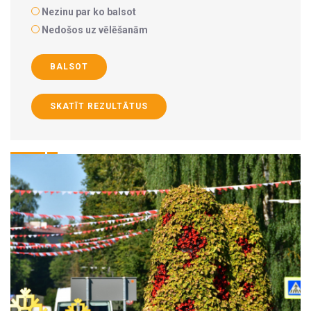
Nezinu par ko balsot
Nedošos uz vēlēšanām
BALSOT
SKATĪT REZULTĀTUS