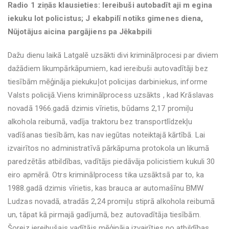
Radio 1 ziņās klausieties: Iereibuši autobadīt aji m egina
iekuku lot policistus; J ekabpilī notiks gimenes diena,
Nūjotājus aicina pargājiens pa Jēkabpili
Dažu dienu laikā Latgalē uzsākti divi kriminālprocesi par diviem
dažādiem likumpārkāpumiem, kad iereibuši autovadītāji bez
tiesībām mēģināja piekukuļot policijas darbiniekus, informe
Valsts policijā.Viens kriminālprocess uzsākts , kad Krāslavas
novadā 1966.gadā dzimis vīrietis, būdams 2,17 promiļu
alkohola reibumā, vadīja traktoru bez transportlīdzekļu
vadīšanas tiesībām, kas nav iegūtas noteiktajā kārtībā. Lai
izvairītos no administratīvā pārkāpuma protokola un likumā
paredzētās atbildības, vadītājs piedāvāja policistiem kukuli 30
eiro apmērā. Otrs kriminālprocess tika uzsāktsā par to, ka
1988.gadā dzimis vīrietis, kas brauca ar automašīnu BMW
Ludzas novadā, atradās 2,24 promiļu stiprā alkohola reibumā
un, tāpat kā pirmajā gadījumā, bez autovadītāja tiesībām.
Šoreiz iereibušais vadītājs mēģināja izvairīties no atbildības,