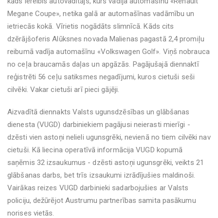
kāds iereibis autovadītājs, kurš vadīja automašīnu «Renault
Megane Coupe», netika galā ar automašīnas vadāmību un
ietriecās kokā. Vīrietis nogādāts slimnīcā. Kāds cits
dzērājšoferis Alūksnes novada Malienas pagastā 2,4 promiļu
reibumā vadīja automašīnu «Volkswagen Golf». Viņš nobrauca
no ceļa braucamās daļas un apgāzās. Pagājušajā diennaktī
reģistrēti 56 ceļu satiksmes negadījumi, kuros cietuši seši
cilvēki. Vakar cietuši arī pieci gājēji.
Aizvadītā diennakts Valsts ugunsdzēsības un glābšanas
dienesta (VUGD) darbiniekiem pagājusi neierasti mierīgi -
dzēsti vien astoņi nelieli ugunsgrēki, nevienā no tiem cilvēki nav
cietuši. Kā liecina operatīvā informācija VUGD kopumā
saņēmis 32 izsaukumus - dzēsti astoņi ugunsgrēki, veikts 21
glābšanas darbs, bet trīs izsaukumi izrādījušies maldinoši.
Vairākas reizes VUGD darbinieki sadarbojušies ar Valsts
policiju, dežūrējot Austrumu partnerības samita pasākumu
norises vietās.