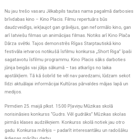
Nu jau trešo vasaru Jēkabpils tautas nama pagalmā darbosies
brīvdabas kino – Kino Placis. Filmu repertuārs būs
daudzveidīgs, iekļaujot gan grāvējus, gan neformālo kino, gan
arī latviešu filmas un animācijas filmas. Notiks arī Kino Plača
Dārza svētki. Tajos demonstrēs Rīgas Starptautiskā kino
festivāla ietvaros notikušā īsfilmu konkursa „Short Riga” īpaši
sagatavotu īsfilmu programmu. Kino Placis sāks darboties
jūnija beigās vai jūlija sākumā – tas atkarīgs no laika
apstākļiem. Tā kā šobrīd tie vēl nav paredzami, lūdzam sekot
līdzi aktuālajai informācijai Kultūras pārvaldes mājas lapā un
medijos.
Pirmdien 25. maijā plkst. 15.00 Pļaviņu Mūzikas skolā
norisināsies konkurss “Gudrs. Vēl gudrāks” Mūzikas skolas
pirmās klases audzēkņiem. Konkurss skolā notiek jau otro
gadu. Konkursa mērķis – padarīt interesantāku un radošāku
ikdienas mācību darbu.