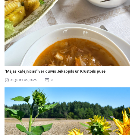
“Mājas kafejnīcas” ver durvis Jēkabpils un Krustpils pusē
augusts 06 , 2026
0