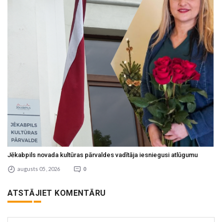
Jēkabpils novada kultūras pārvaldes vadītāja iesniegusi atlūgumu
augusts 05 , 2026
0
ATSTĀJIET KOMENTĀRU