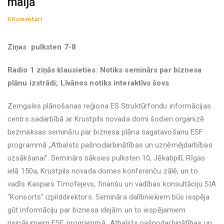
maijā
0 Komentāri
Ziņas pulksten 7-8
Radio 1 ziņās klausieties: Notiks seminārs par biznesa
plānu izstrādi; Līvānos notiks interaktīvs šovs
Zemgales plānošanas reģiona ES Struktūrfondu informācijas
centrs sadarbībā ar Krustpils novada domi šodien organizē
bezmaksas semināru par biznesa plāna sagatavošanu ESF
programmā „Atbalsts pašnodarbinātības un uzņēmējdarbības
uzsākšanai”. Seminārs sāksies pulksten 10, Jēkabpilī, Rīgas
ielā 150a, Krustpils novada domes konferenču zālē, un to
vadīs Kaspars Timofejevs, finanšu un vadības konsultāciju SIA
"Konsorts" izpilddirektors. Semināra dalībniekiem būs iespēja
gūt informāciju par biznesa idejām un to iespējamiem
risinājumiem ESF programmā „Atbalsts pašnodarbinātības un