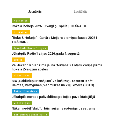
Jaunākās
Lasītākās
Noskaties
Roks & hokejs 2026 | Zvaigžņu spēle | TIEŠRAIDE
Noskaties
"Roks & Hokejs" | Gunāra Meijera piemiņas kauss 2026 |
TIEŠRAIDE
Jēkabpils Radio 1 ziņas
Jēkabpils Radio1 ziņas 2026.gada 7.augustā
Sports
Vai Jēkabpilī piedzims jauna "Nirvāna"? Lotārs Zariņš pirms
hokeja Zvaigžņu spēles
Vides ziņas
SIA „Saldūdeņu risinājumi” veikuši zivju resursu izpēti
Baļotes, Vārzgūnes, Vecmuižas un Zuju ezerā (FOTO)
Pašvaldību ziņas
Jēkabpils novada pašvaldības policijas paveiktais jūlijā
Vides ziņas
Nākamnedēļ īslaicīgi būs jaušams rudenīgs dzestrums
Sabiedrības ziņas Sēlijā