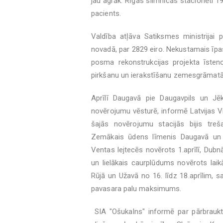
jau agrāk. Rīgas slimnīcās stacionēti 19
pacients.
Valdība atļāva Satiksmes ministrijai
novadā, par 2829 eiro. Nekustamais īp
posma rekonstrukcijas projekta īsten
pirkšanu un ierakstīšanu zemesgrāmatā
Aprīlī Daugavā pie Daugavpils un Jēk
novērojumu vēsturē, informē Latvijas V
šajās novērojumu stacijās bijis tre
Zemākais ūdens līmenis Daugavā un a
Ventas lejtecēs novērots 1.aprīlī, Du
un lielākais caurplūdums novērots laik
Rūjā un Užavā no 16. līdz 18.aprīlim, s
pavasara palu maksimums.
SIA "Ošukalns" informē par pārbraukt