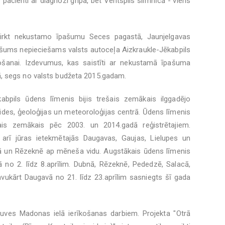
 pacienti ar diagnozi gripa, bet Ventspils slimnīcā - viens
 pirkt nekustamo īpašumu Seces pagastā, Jaunjelgavas
ašums nepieciešams valsts autoceļa Aizkraukle-Jēkabpils
ošanai. Izdevumus, kas saistīti ar nekustamā īpašuma
, segs no valsts budžeta 2015.gadam.
abpils ūdens līmenis bijis trešais zemākais ilggadējo
ides, ģeoloģijas un meteoroloģijas centrā. Ūdens līmenis
šais zemākais pēc 2003. un 2014.gadā reģistrētajiem.
rī jūras ietekmētajās Daugavas, Gaujas, Lielupes un
bnā un Rēzeknē ap mēneša vidu. Augstākais ūdens līmenis
ā no 2. līdz 8.aprīlim. Dubnā, Rēzeknē, Pededzē, Salacā,
avukārt Daugavā no 21. līdz 23.aprīlim sasniegts šī gada
uves Madonas ielā ierīkošanas darbiem. Projekta "Otrā