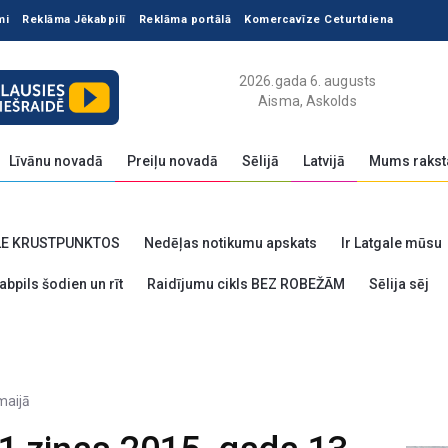
mi
Reklāma Jēkabpilī
Reklāma portālā
Komercavīze Ceturtdiena
2026.gada 6. augusts
Aisma, Askolds
Līvānu novadā
Preiļu novadā
Sēlijā
Latvijā
Mums rakst
LE KRUSTPUNKTOS
Nedēļas notikumu apskats
Ir Latgale mūsu
abpils šodien un rīt
Raidījumu cikls BEZ ROBEŽĀM
Sēlija sēj