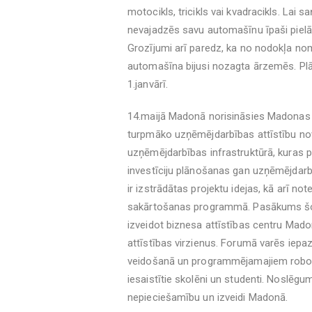
motocikls, tricikls vai kvadracikls. La
nevajadzēs savu automašīnu īpaši pielā
Grozījumi arī paredz, ka no nodokļa nom
automašīna bijusi nozagta ārzemēs. Pl
1.janvārī.
14.maijā Madonā norisināsies Madonas
turpmāko uzņēmējdarbības attīstību no
uzņēmējdarbības infrastruktūrā, kuras p
investīciju plānošanas gan uzņēmējdarbī
ir izstrādātas projektu idejas, kā arī not
sakārtošanas programmā. Pasākums šoga
izveidot biznesa attīstības centru Ma
attīstības virzienus. Forumā varēs iepaz
veidošanā un programmējamajiem robot
iesaistītie skolēni un studenti. Noslē
nepieciešamību un izveidi Madonā.