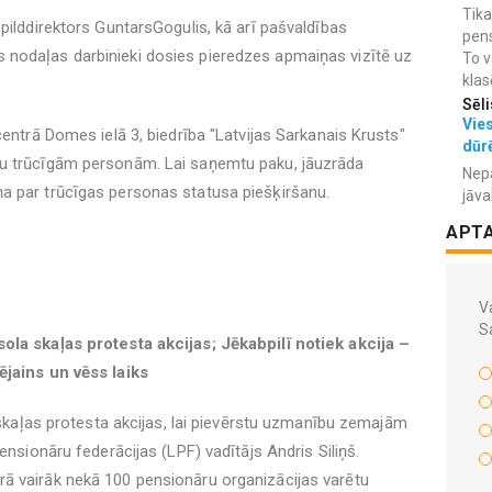
Tika
pilddirektors GuntarsGogulis, kā arī pašvaldības
pens
nodaļas darbinieki dosies pieredzes apmaiņas vizītē uz
To v
klas
Sēli
Vies
centrā Domes ielā 3, biedrība "Latvijas Sarkanais Krusts"
dūr
nu trūcīgām personām. Lai saņemtu paku, jāuzrāda
Nepa
a par trūcīgas personas statusa piešķiršanu.
jāva
APT
Va
S
ola skaļas protesta akcijas; Jēkabpilī notiek akcija –
ējains un vēss laiks
i skaļas protesta akcijas, lai pievērstu uzmanību zemajām
ensionāru federācijas (LPF) vadītājs Andris Siliņš.
ā vairāk nekā 100 pensionāru organizācijas varētu