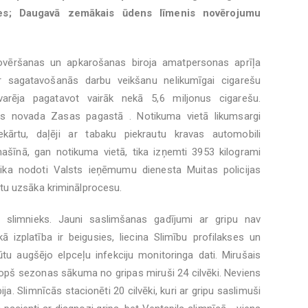
ies; Daugavā zemākais ūdens līmenis novērojumu
ovēršanas un apkarošanas biroja amatpersonas aprīļa
r sagatavošanās darbu veikšanu nelikumīgai cigarešu
rēja pagatavot vairāk nekā 5,6 miljonus cigarešu.
ils novada Zasas pagastā . Notikuma vietā likumsargi
kārtu, daļēji ar tabaku piekrautu kravas automobili
īnā, gan notikuma vietā, tika izņemti 3953 kilogrami
tika nodoti Valsts ieņēmumu dienesta Muitas policijas
tu uzsāka kriminālprocesu.
s slimnieks. Jauni saslimšanas gadījumi ar gripu nav
ā izplatība ir beigusies, liecina Slimību profilakses un
tu augšējo elpceļu infekciju monitoringa dati. Mirušais
Kopš sezonas sākuma no gripas miruši 24 cilvēki. Neviens
ja. Slimnīcās stacionēti 20 cilvēki, kuri ar gripu saslimuši