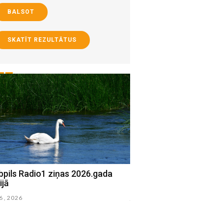
BALSOT
SKATĪT REZULTĀTUS
bpils Radio1 ziņas 2026.gada
Jēkabpils Radio1 ziņa
ijā
15.jūlijā
16 , 2026
julijs 15 , 2026