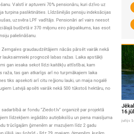
anu. Valstī ir aptuveni 70% pensionāru, kuri dzīvo uz
a turpina pasliktināties. Līdzšinējās pensiju indeksācijas
šas, uzsvēra LPF vadītājs. Pensionāri arī vairs neesot
sociālajā budžetā ir 370 miljonu eiro pārpalikums, kas esot
nsiju palielināšanu.
d Zemgales graudaudzētājiem nācās pārsēt vairāk nekā
 lauksaimnieki prognozē labas ražas. Laika apstākļi
omi gan iesaka sekot līdzi kaitēkļu attīstībai, kam
s raža, tas gan atkarīgs arī no turpmākajiem laika
 tiks apsekoti arī citu reģionu lauki, un maija nogalē
ugiem Latvijā apsēti vairāk nekā 500 tūkstoš hektāru, no
Jēkabpils Radio1 ziņas 2026.gada
Jēka
 sadarbībā ar fondu "Ziedot.lv" organizē par projektā
17.jūlijā
16.jūl
jiem līdzekļiem iegādāto autiņbiksīšu un piena maisījuma
julijs 17 , 2026
julijs 
vadu trūcīgajām ģimenēm ar mazuļiem līdz 2 gadu
 jūlijā, jau šobrīd - līdz 29. maijam, ģimenēm, kurām