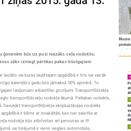
1 ziņas 2015. gada 13.
nu ģimenēm būs uz pusi mazāks ceļa nodoklis;
nos sāks izniegt pārtikas pakas trūcīgajiem
 laulāto vai kuras laulātajam apgādībā ir trīs vai vairāk
ttiecīgo kalendāro gadu būs jāmaksā 50% apmērā. To
Pr
a
gajam lasījumam atbalstītie grozījumi Transportlīdzekļa
at
glo transportlīdzekļu nodokļa likumā. Patlaban noteikts,
. Savukārt transportlīdzekļa ekspluatācijas nodoklis
Mu
s
gādībā ir bērns ar invaliditāti, kas nav saistīta ar
da
N
ļa nodokļa būs atbrīvotas arī personas ar III
jumā vai turējumā ir viens vieglais automobilis,