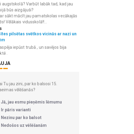
i augstskolā? Varbūt labāk tad, kad jau
ijā būs aizgājuši?
ar sākt mācīt jau pamatskolas vecākajās
ēs! Vēlākais vidusskolā!!...
s
ītes pilsētas svētkos vicinās ar nazi un
ēm
spēja iepūst trubā , un savējos bija
ktē .
AUJA
i Tu jau zini, par ko balsosi 15.
aeimas vēlēšanās?
Jā, jau esmu pieņēmis lēmumu
Ir pāris varianti
Nezinu par ko balsot
Nedošos uz vēlēšanām