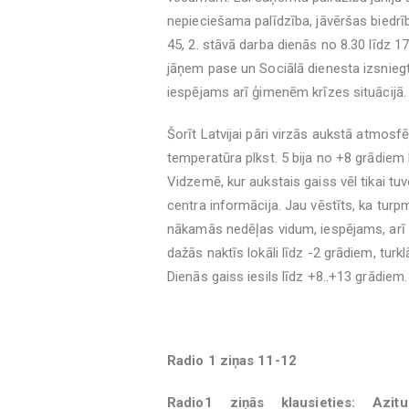
nepieciešama palīdzība, jāvēršas biedrīb
45, 2. stāvā darba dienās no 8.30 līdz 17
jāņem pase un Sociālā dienesta izsnieg
iespējams arī ģimenēm krīzes situācijā.
Šorīt Latvijai pāri virzās aukstā atmosf
temperatūra plkst. 5 bija no +8 grādiem
Vidzemē, kur aukstais gaiss vēl tikai tuv
centra informācija. Jau vēstīts, ka turpmā
nākamās nedēļas vidum, iespējams, arī il
dažās naktīs lokāli līdz -2 grādiem, tur
Dienās gaiss iesils līdz +8..+13 grādiem.
Radio 1 ziņas 11-12
Radio1 ziņās klausieties: Azi