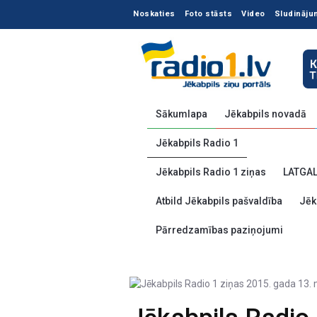
Noskaties
Foto stāsts
Video
Sludināju
Sākumlapa
Jēkabpils novadā
Jēkabpils Radio 1
Jēkabpils Radio 1 ziņas
LATGA
Atbild Jēkabpils pašvaldība
Jēk
Pārredzamības paziņojumi