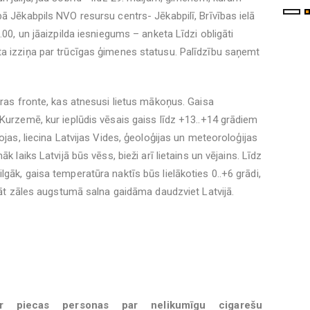
ā Jēkabpils NVO resursu centrs- Jēkabpilī, Brīvības ielā
.00, un jāaizpilda iesniegums – anketa Līdzi obligāti
ta izziņa par trūcīgas ģimenes statusu. Palīdzību saņemt
ēras fronte, kas atnesusi lietus mākoņus. Gaisa
 Kurzemē, kur ieplūdis vēsais gaiss līdz +13..+14 grādiem
ojas, liecina Latvijas Vides, ģeoloģijas un meteoroloģijas
k laiks Latvijā būs vēss, bieži arī lietains un vējains. Līdz
gāk, gaisa temperatūra naktīs būs lielākoties 0..+6 grādi,
klāt zāles augstumā salna gaidāma daudzviet Latvijā.
tur piecas personas par nelikumīgu cigarešu