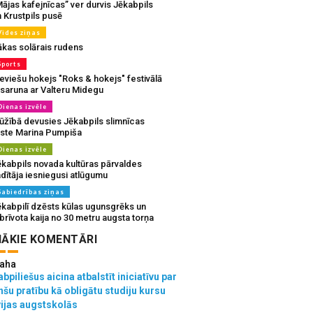
ājas kafejnīcas” ver durvis Jēkabpils
 Krustpils pusē
Vides ziņas
ākas solārais rudens
Sports
eviešu hokejs "Roks & hokejs" festivālā
 saruna ar Valteru Midegu
Dienas izvēle
ūžībā devusies Jēkabpils slimnīcas
rste Marina Pumpiša
Dienas izvēle
ēkabpils novada kultūras pārvaldes
dītāja iesniegusi atlūgumu
Sabiedrības ziņas
ēkabpilī dzēsts kūlas ugunsgrēks un
brīvota kaija no 30 metru augsta torņa
ĀKIE KOMENTĀRI
aha
bpiliešus aicina atbalstīt iniciatīvu par
nšu pratību kā obligātu studiju kursu
vijas augstskolās