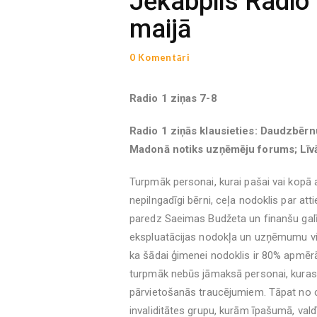
Jēkabpils Radio 
maijā
0 Komentāri
Radio 1 ziņas 7-8
Radio 1 ziņās klausieties: Daudzbēr
Madonā notiks uzņēmēju forums; Līvā
Turpmāk personai, kurai pašai vai kopā ar
nepilngadīgi bērni, ceļa nodoklis par a
paredz Saeimas Budžeta un finanšu galī
ekspluatācijas nodokļa un uzņēmumu vie
ka šādai ģimenei nodoklis ir 80% apmērā
turpmāk nebūs jāmaksā personai, kuras ap
pārvietošanās traucējumiem. Tāpat no ce
invaliditātes grupu, kurām īpašumā, valdī