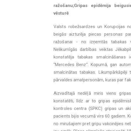
ražošanu;Gripas epidēmija beigus
vēsturē
Valsts robežsardzes un Korupcijas n
beigās aizturēja piecas personas pa
ražošanai - no izņemtās tabakas va
Nelikumīgās darbības veiktas Jēkabp
konstatēja tabakas smalcināšanas ie
"Mercedes Benz". Kopumā, gan automaš
smalcinātas tabakas. Likumpārkāpēji 
pārvaldes amatpersonām, kuras par fak
Aizvadītajā nedēļā miris viens gripa
konstatēti, līdz ar to gripas epidēmisk
kontroles centra (SPKC) gripas un akū
pacients bijis vecumā virs 60 gadiem. 
no mirušajiem pret gripu vakcinējies nebi