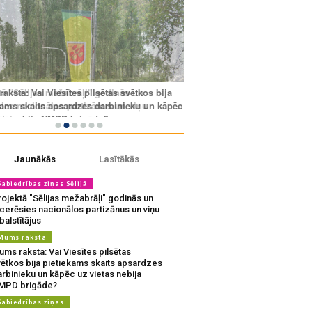
Jaunākās
Lasītākās
Sabiedrības ziņas Sēlijā
ojektā "Sēlijas mežabrāļi" godinās un
tcerēsies nacionālos partizānus un viņu
balstītājus
Mums raksta
ms raksta: Vai Viesītes pilsētas
vētkos bija pietiekams skaits apsardzes
rbinieku un kāpēc uz vietas nebija
MPD brigāde?
Sabiedrības ziņas