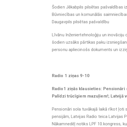
Šodien Jēkabpils pilsētas pašvaldības iz
Būvniecības un komunālās saimniecības 
Daugavpils pilsētas pašvaldību
Līvānu Inženiertehnoloģiju un inovāciju 
šodien uzsāks pārtikas paku izsniegša
personu apliecinošs dokuments un izziņ
Radio 1 ziņas 9-10
Radio1 ziņās klausieties: Pensionāri s
Palīdzi trūcīgiem mazuļiem!; Latvijā v
Pensionāri sola tuvākajā laikā rīkot ļot
pensijām, Latvijas Radio teica Latvijas P
Nākamnedēļ notiks LPF 10.kongress, kur