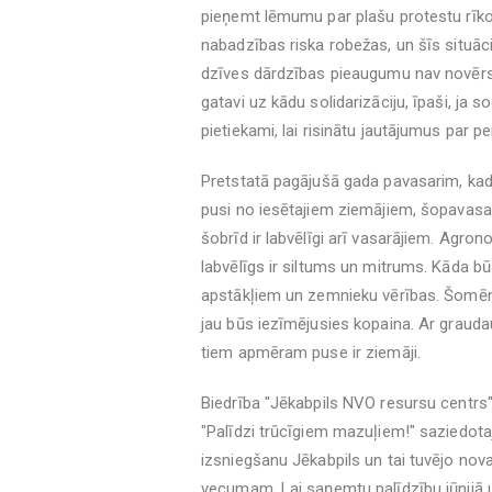
pieņemt lēmumu par plašu protestu rīkoš
nabadzības riska robežas, un šīs situācij
dzīves dārdzības pieaugumu nav novērsu
gatavi uz kādu solidarizāciju, īpaši, ja 
pietiekami, lai risinātu jautājumus par pe
Pretstatā pagājušā gada pavasarim, ka
pusi no iesētajiem ziemājiem, šopavasar
šobrīd ir labvēlīgi arī vasarājiem. Agron
labvēlīgs ir siltums un mitrums. Kāda bū
apstākļiem un zemnieku vērības. Šomēnes
jau būs iezīmējusies kopaina. Ar grauda
tiem apmēram puse ir ziemāji.
Biedrība "Jēkabpils NVO resursu centrs"
"Palīdzi trūcīgiem mazuļiem!" saziedota
izsniegšanu Jēkabpils un tai tuvējo no
vecumam. Lai saņemtu palīdzību jūnijā un