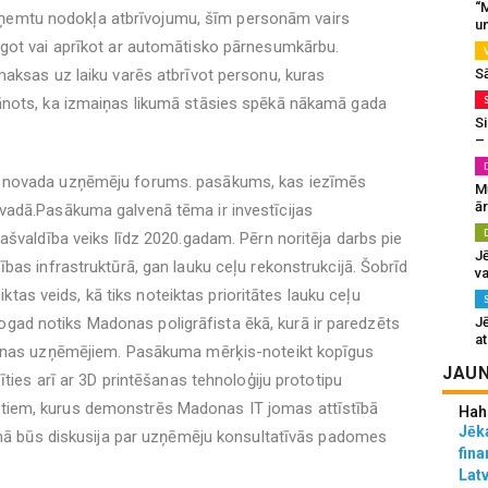
“M
i saņemtu nodokļa atbrīvojumu, šīm personām vairs
un
got vai aprīkot ar automātisko pārnesumkārbu.
aksas uz laiku varēs atbrīvot personu, kuras
S
ānots, ka izmaiņas likumā stāsies spēkā nākamā gada
Si
–
 novada uzņēmēju forums. pasākums, kas iezīmēs
M
ā
vadā.Pasākuma galvenā tēma ir investīcijas
ašvaldība veiks līdz 2020.gadam. Pērn noritēja darbs pie
J
bas infrastruktūrā, gan lauku ceļu rekonstrukcijā. Šobrīd
va
eiktas veids, kā tiks noteiktas prioritātes lauku ceļu
d notiks Madonas poligrāfista ēkā, kurā ir paredzēts
J
at
donas uzņēmējiem. Pasākuma mērķis-noteikt kopīgus
JAUN
īties arī ar 3D printēšanas tehnoloģiju prototipu
iem, kurus demonstrēs Madonas IT jomas attīstībā
Hah
Jēka
gumā būs diskusija par uzņēmēju konsultatīvās padomes
fina
Lat