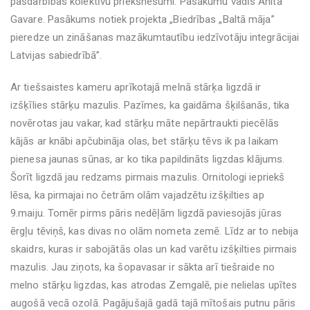
pašdarbības kolektīvu priekšnesumi. Pasākumu vadīs Anita
Gavare. Pasākums notiek projekta „Biedrības „Baltā māja”
pieredze un zināšanas mazākumtautību iedzīvotāju integrācijai
Latvijas sabiedrībā”.
Ar tiešsaistes kameru aprīkotajā melnā stārķa ligzdā ir
izšķīlies stārķu mazulis. Pazīmes, ka gaidāma šķilšanās, tika
novērotas jau vakar, kad stārķu māte nepārtraukti piecēlās
kājās ar knābi apčubināja olas, bet stārķu tēvs ik pa laikam
pienesa jaunas sūnas, ar ko tika papildināts ligzdas klājums.
Šorīt ligzdā jau redzams pirmais mazulis. Ornitologi iepriekš
lēsa, ka pirmajai no četrām olām vajadzētu izšķilties ap
9.maiju. Tomēr pirms pāris nedēļām ligzdā paviesojās jūras
ērgļu tēviņš, kas divas no olām nometa zemē. Līdz ar to nebija
skaidrs, kuras ir sabojātās olas un kad varētu izšķilties pirmais
mazulis. Jau ziņots, ka šopavasar ir sākta arī tiešraide no
melno stārķu ligzdas, kas atrodas Zemgalē, pie nelielas upītes
augošā vecā ozolā. Pagājušajā gadā tajā mītošais putnu pāris