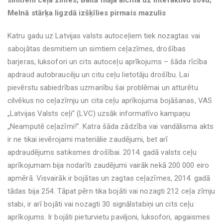
simtiem ceļa zīmes; Baltā māja aicina uz interaktīvu šovu;
Melnā stārķa ligzdā izšķīlies pirmais mazulis
Katru gadu uz Latvijas valsts autoceļiem tiek nozagtas vai
sabojātas desmitiem un simtiem ceļazīmes, drošības
barjeras, luksofori un cits autoceļu aprīkojums – šāda rīcība
apdraud autobraucēju un citu ceļu lietotāju drošību. Lai
pievērstu sabiedrības uzmanību šai problēmai un atturētu
cilvēkus no ceļazīmju un cita ceļu aprīkojuma bojāšanas, VAS
„Latvijas Valsts ceļi” (LVC) uzsāk informatīvo kampaņu
„Neamputē ceļazīmi!”. Katra šāda zādzība vai vandālisma akts
ir ne tikai ievērojami materiālie zaudējumi, bet arī
apdraudējums satiksmes drošībai. 2014. gadā valsts ceļu
aprīkojumam bija nodarīti zaudējumi vairāk nekā 200 000 eiro
apmērā. Visvairāk ir bojātas un zagtas ceļazīmes, 2014. gadā
tādas bija 254. Tāpat pērn tika bojāti vai nozagti 212 ceļa zīmju
stabi, ir arī bojāti vai nozagti 30 signālstabiņi un cits ceļu
aprīkojums. Ir bojāti pieturvietu paviljoni, luksofori, apgaismes