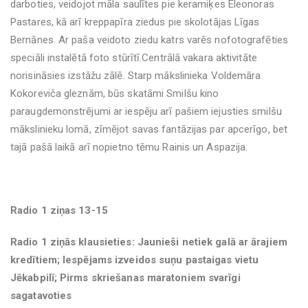
darboties, veidojot māla saulītes pie keramiķes Eleonoras
Pastares, kā arī kreppapīra ziedus pie skolotājas Līgas
Bernānes. Ar paša veidoto ziedu katrs varēs nofotografēties
speciāli instalētā foto stūrītī.Centrālā vakara aktivitāte
norisināsies izstāžu zālē. Starp mākslinieka Voldemāra
Kokoreviča gleznām, būs skatāmi Smilšu kino
paraugdemonstrējumi ar iespēju arī pašiem iejusties smilšu
mākslinieku lomā, zīmējot savas fantāzijas par apcerīgo, bet
tajā pašā laikā arī nopietno tēmu Rainis un Aspazija.
Radio 1 ziņas 13-15
Radio 1 ziņās klausieties: Jaunieši netiek galā ar ārajiem
kredītiem; Iespējams izveidos suņu pastaigas vietu
Jēkabpilī; Pirms skriešanas maratoniem svarīgi
sagatavoties