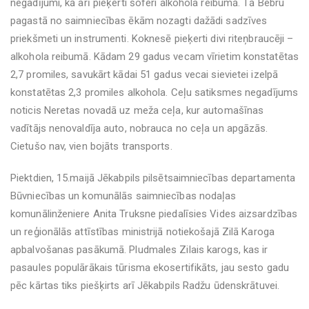
negadījumi, kā arī pieķerti šoferi alkohola reibumā. Tā Bebru
pagastā no saimniecības ēkām nozagti dažādi sadzīves
priekšmeti un instrumenti. Koknesē pieķerti divi riteņbraucēji –
alkohola reibumā. Kādam 29 gadus vecam vīrietim konstatētas
2,7 promiles, savukārt kādai 51 gadus vecai sievietei izelpā
konstatētas 2,3 promiles alkohola. Ceļu satiksmes negadījums
noticis Neretas novadā uz meža ceļa, kur automašīnas
vadītājs nenovaldīja auto, nobrauca no ceļa un apgāzās.
Cietušo nav, vien bojāts transports.
Piektdien, 15.maijā Jēkabpils pilsētsaimniecības departamenta
Būvniecības un komunālās saimniecības nodaļas
komunālinženiere Anita Truksne piedalīsies Vides aizsardzības
un reģionālās attīstības ministrijā notiekošajā Zilā Karoga
apbalvošanas pasākumā. Pludmales Zilais karogs, kas ir
pasaules populārākais tūrisma ekosertifikāts, jau sesto gadu
pēc kārtas tiks piešķirts arī Jēkabpils Radžu ūdenskrātuvei.