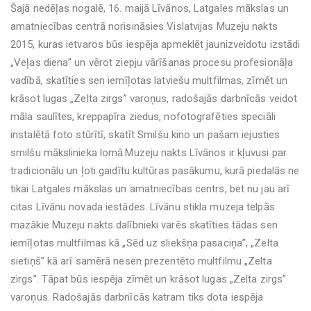
Šajā nedēļas nogalē, 16. maijā Līvānos, Latgales mākslas un
amatniecības centrā norisināsies Vislatvijas Muzeju nakts
2015, kuras ietvaros būs iespēja apmeklēt jaunizveidotu izstādi
„Veļas diena” un vērot ziepju vārīšanas procesu profesionāļa
vadībā, skatīties sen iemīļotas latviešu multfilmas, zīmēt un
krāsot lugas „Zelta zirgs” varoņus, radošajās darbnīcās veidot
māla saulītes, kreppapīra ziedus, nofotografēties speciāli
instalētā foto stūrītī, skatīt Smilšu kino un pašam iejusties
smilšu mākslinieka lomā.Muzeju nakts Līvānos ir kļuvusi par
tradicionālu un ļoti gaidītu kultūras pasākumu, kurā piedalās ne
tikai Latgales mākslas un amatniecības centrs, bet nu jau arī
citas Līvānu novada iestādes. Līvānu stikla muzeja telpās
mazākie Muzeju nakts dalībnieki varēs skatīties tādas sen
iemīļotas multfilmas kā „Sēd uz sliekšņa pasaciņa”, „Zelta
sietiņš” kā arī samērā nesen prezentēto multfilmu „Zelta
zirgs”. Tāpat būs iespēja zīmēt un krāsot lugas „Zelta zirgs”
varoņus. Radošajās darbnīcās katram tiks dota iespēja