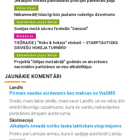
Jēkabpils novada pašvaldības policijas paveiktais jūlijā
Vides ziņas
Nākamnedēļ īslaicīgi būs jaušams rudenīgs dzestrums
Sabiedrības ziņas Sēlijā
Susējas mežā sācies festivāls "Sansusī"
Noskaties
TIEŠRAIDE | "Roks & hokejs" vēsturē – STARPTAUTISKS
SIEVIEŠU HOKEJA TURNĪRS!
Sabiedrības ziņas Sēlijā
Projektā "Sēlijas mežabrāļi" godinās un atcerēsies
nacionālos partizānus un viņu atbalstītājus
JAUNĀKIE KOMENTĀRI
Landhi
Pirmais naudas aizdevums bez maksas no ViaSMS
Sveiki, mani labie cilvēki, mani sauc Landhi, un es vēlos ātri
ieteikt likumīgu uzņēmumu, kurā es varētu nekavējoties
pieteikties ātrajam aizdevuma...
Skolnieciņš
Jēkabpils novadā notiks lauka taktiskais vingrinājums
Prieks par Latvijas armiju, kura ir spējīga aizstāvēt Latviju
nelaimē.