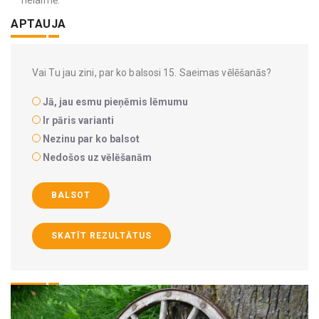
APTAUJA
Vai Tu jau zini, par ko balsosi 15. Saeimas vēlēšanās?
Jā, jau esmu pieņēmis lēmumu
Ir pāris varianti
Nezinu par ko balsot
Nedošos uz vēlēšanām
BALSOT
SKATĪT REZULTĀTUS