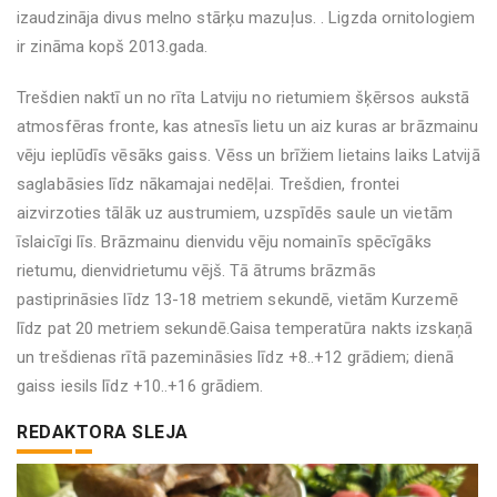
izaudzināja divus melno stārķu mazuļus. . Ligzda ornitologiem
ir zināma kopš 2013.gada.
Trešdien naktī un no rīta Latviju no rietumiem šķērsos aukstā
atmosfēras fronte, kas atnesīs lietu un aiz kuras ar brāzmainu
vēju ieplūdīs vēsāks gaiss. Vēss un brīžiem lietains laiks Latvijā
saglabāsies līdz nākamajai nedēļai. Trešdien, frontei
aizvirzoties tālāk uz austrumiem, uzspīdēs saule un vietām
īslaicīgi līs. Brāzmainu dienvidu vēju nomainīs spēcīgāks
rietumu, dienvidrietumu vējš. Tā ātrums brāzmās
pastiprināsies līdz 13-18 metriem sekundē, vietām Kurzemē
līdz pat 20 metriem sekundē.Gaisa temperatūra nakts izskaņā
un trešdienas rītā pazemināsies līdz +8..+12 grādiem; dienā
gaiss iesils līdz +10..+16 grādiem.
REDAKTORA SLEJA