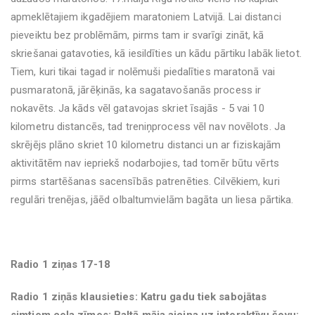
apmeklētajiem ikgadējiem maratoniem Latvijā. Lai distanci
pieveiktu bez problēmām, pirms tam ir svarīgi zināt, kā
skriešanai gatavoties, kā iesildīties un kādu pārtiku labāk lietot.
Tiem, kuri tikai tagad ir nolēmuši piedalīties maratonā vai
pusmaratonā, jārēķinās, ka sagatavošanās process ir
nokavēts. Ja kāds vēl gatavojas skriet īsajās - 5 vai 10
kilometru distancēs, tad treniņprocess vēl nav novēlots. Ja
skrējējs plāno skriet 10 kilometru distanci un ar fiziskajām
aktivitātēm nav iepriekš nodarbojies, tad tomēr būtu vērts
pirms startēšanas sacensībās patrenēties. Cilvēkiem, kuri
regulāri trenējas, jāēd olbaltumvielām bagāta un liesa pārtika.
Radio 1 ziņas 17-18
Radio 1 ziņās klausieties: Katru gadu tiek sabojātas