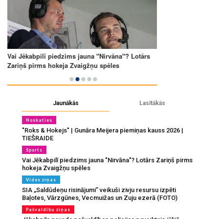
Jaunākās
Lasītākās
Noskaties
"Roks & Hokejs" | Gunāra Meijera piemiņas kauss 2026 |
TIEŠRAIDE
Sports
Vai Jēkabpilī piedzims jauna "Nirvāna"? Lotārs Zariņš pirms
hokeja Zvaigžņu spēles
Vides ziņas
SIA „Saldūdeņu risinājumi” veikuši zivju resursu izpēti
Baļotes, Vārzgūnes, Vecmuižas un Zuju ezerā (FOTO)
Pašvaldību ziņas