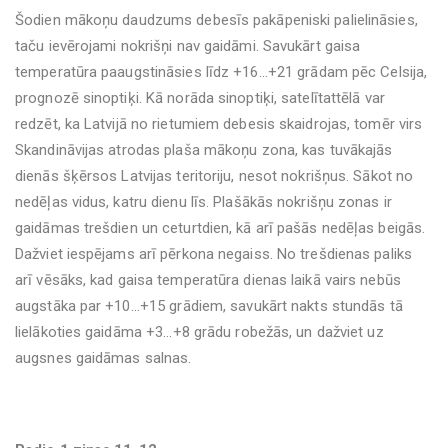
Šodien mākoņu daudzums debesīs pakāpeniski palielināsies,
taču ievērojami nokrišņi nav gaidāmi. Savukārt gaisa
temperatūra paaugstināsies līdz +16...+21 grādam pēc Celsija,
prognozē sinoptiķi. Kā norāda sinoptiķi, satelītattēlā var
redzēt, ka Latvijā no rietumiem debesis skaidrojas, tomēr virs
Skandināvijas atrodas plaša mākoņu zona, kas tuvākajās
dienās šķērsos Latvijas teritoriju, nesot nokrišņus. Sākot no
nedēļas vidus, katru dienu līs. Plašākās nokrišņu zonas ir
gaidāmas trešdien un ceturtdien, kā arī pašās nedēļas beigās.
Dažviet iespējams arī pērkona negaiss. No trešdienas paliks
arī vēsāks, kad gaisa temperatūra dienas laikā vairs nebūs
augstāka par +10...+15 grādiem, savukārt nakts stundās tā
lielākoties gaidāma +3...+8 grādu robežās, un dažviet uz
augsnes gaidāmas salnas.