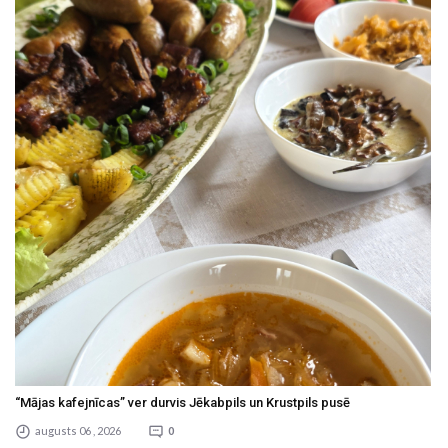
“Mājas kafejnīcas” ver durvis Jēkabpils un Krustpils pusē
augusts 06 , 2026
0