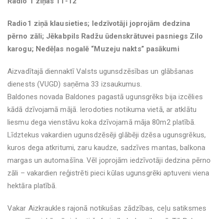
Radio 1 ziņas 11-12
Radio1 ziņā klausieties; Iedzīvotāji joprojām dedzina
pērno zāli; Jēkabpils Radžu ūdenskrātuvei pasniegs Zilo
karogu; Nedēļas nogalē “Muzeju nakts” pasākumi
Aizvadītajā diennaktī Valsts ugunsdzēsības un glābšanas
dienests (VUGD) saņēma 33 izsaukumus.
Baldones novada Baldones pagastā ugunsgrēks bija izcēlies
kādā dzīvojamā mājā. Ierodoties notikuma vietā, ar atklātu
liesmu dega vienstāvu koka dzīvojamā māja 80m2 platībā.
Līdztekus vakardien ugunsdzēsēji glābēji dzēsa ugunsgrēkus,
kuros dega atkritumi, zaru kaudze, sadzīves mantas, balkona
margas un automašīna. Vēl joprojām iedzīvotāji dedzina pērno
zāli – vakardien reģistrēti pieci kūlas ugunsgrēki aptuveni viena
hektāra platībā.
Vakar Aizkraukles rajonā notikušas zādzības, ceļu satiksmes