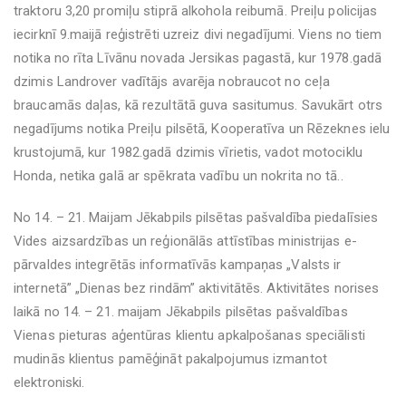
traktoru 3,20 promiļu stiprā alkohola reibumā. Preiļu policijas
iecirknī 9.maijā reģistrēti uzreiz divi negadījumi. Viens no tiem
notika no rīta Līvānu novada Jersikas pagastā, kur 1978.gadā
dzimis Landrover vadītājs avarēja nobraucot no ceļa
braucamās daļas, kā rezultātā guva sasitumus. Savukārt otrs
negadījums notika Preiļu pilsētā, Kooperatīva un Rēzeknes ielu
krustojumā, kur 1982.gadā dzimis vīrietis, vadot motociklu
Honda, netika galā ar spēkrata vadību un nokrita no tā..
No 14. – 21. Maijam Jēkabpils pilsētas pašvaldība piedalīsies
Vides aizsardzības un reģionālās attīstības ministrijas e-
pārvaldes integrētās informatīvās kampaņas „Valsts ir
internetā” „Dienas bez rindām” aktivitātēs. Aktivitātes norises
laikā no 14. – 21. maijam Jēkabpils pilsētas pašvaldības
Vienas pieturas aģentūras klientu apkalpošanas speciālisti
mudinās klientus pamēģināt pakalpojumus izmantot
elektroniski.