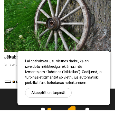
Jēkabpils Radio1 ziņas 2026.gada 23.jūlijā
J
Lai optimizētu jūsu vietnes darbu, kā arī
julijs 24 , 2026
ju
izveidotu mērķtiecīgu reklāmu, mēs
izmantojam sīkdatnes ("sīkfailus"). Gadījumā, ja
turpināsiet izmantot šo vietni, jūs automātiski
piekrītat failu lietošanas noteikumiem.
Akceptēt un turpināt