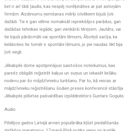
bet ir arī tādi ļaudis, kas nespēj norēķināties ar pat astoņām
firmām. Aizdevumu ņemšanas mērķi cilvēkiem bijuši ļoti
dažādi. Tie ir gan vēlme nomaksāt iepriekšējos parādus, gan
dažādas tehnikas iegāde, gan vienkārši tēriņiem. Jautāts, vai
tie bijuši pārdomāti vai spontāni lēmumi, Āboliņš sacīja, ka
lielākoties tie tomēr ir spontāni lēmumi, jo pie naudas tikt bija
ļoti viegli.
Jēkabpils dome apstiprinājusi saistošos noteikumus, kas
paredz obligāti reģistrēt kaķus un suņus un iekasēt lielāku
nodevu par šo mājdzīvnieku turēšanu. Par to, kā veicas ar
mājdzīvnieku reģistrēšanu šodien preses konferencē stāstīja
Jēkabpils pilšetas pašvaldības izpilddirektors Guntars Gogulis.
Audio
Pēdējos gados Latvijā arvien populārāka kļūst piedalīšanās
dažādos maratonos. 17.maijā Rīgā notiks viens no kuplāk