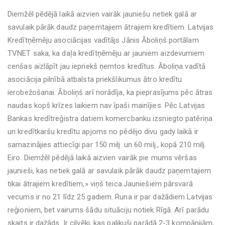
Diemžēl pēdējā laikā aizvien vairāk jauniešu netiek galā ar
savulaik pārāk daudz paņemtajiem ātrajiem kredītiem. Latvijas
Kredītņēmēju asociācijas vadītājs Jānis Āboliņš portālam
TVNET saka, ka daļa kredītņēmēju ar jauniem aizdevumiem
cenšas aizlāpīt jau iepriekš ņemtos kredītus. Āboliņa vadītā
asociācija pilnībā atbalsta priekšlikumus ātro kredītu
ierobežošanai. Āboliņš arī norādīja, ka pieprasījums pēc ātras
naudas kopš krīzes laikiem nav īpaši mainījies. Pēc Latvijas
Bankas kredītreģistra datiem komercbanku izsniegto patēriņa
un kredītkaršu kredītu apjoms no pēdējo divu gady laikā ir
samazinājies attiecīgi par 150 milj. un 60 milj., kopā 210 milj.
Eiro. Diemžēl pēdējā laikā aizvien vairāk pie mums vēršas
jaunieši, kas netiek galā ar savulaik pārāk daudz paņemtajiem
tikai ātrajiem kredītiem,» viņš teica.Jauniešiem pārsvarā
vecums ir no 21 līdz 25 gadiem. Runa ir par dažādiem Latvijas
reģioniem, bet vairums šādu situāciju notiek Rīgā. Arī parādu
skaits ir dažāds. Ir cilvēki, kas palikuši parādā 2-3 kompānijām,