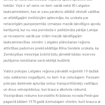
hektāri. Viņš ir arī viens no tiem vairāk nekā 90 Latgales
lauksaimniekiem, kas ar savu parakstu atklātā vēstulē valdībai
un atbildīgajām institūcijām apliecinājis, ka uzskata par
netaisnīgām jaunpieņemtās izmaiņas mazāk labvēlīgos apvidu
kartējumā, kur nu visa pierobeža ir pielīdzināta pārējai Latvijai
un nesaņems vairāk par citām mazāk labvēlīgajām
lauksaimniecības zemēm. Latgales plānošanas reģiona
attīstības padomes priekšsēdētāja Alīna Gendele uzskata, ka
Zemkopības ministrijai šobrīd būtu jāmeklē kādas rezerves
jautājuma risināšanai savā iekšējā budžetā.
Valsts policijas Latgales reģiona pārvaldē reģistrēti 19 dažādi
ceļu satiksmes negadījumi, no tiem 4 ar cietušajiem. Pavisam
policijas darbinieki apturēja sešus transportlīdzekļu vadītājus
un divus velosipēdistus, kuri brauca alkohola reibumā.
Visstiprākais reibums konstatēts Krāslavas novada Piedrujas
pagastā kādam 1970.gadā dzimušajam vīrietim, kurš brauca ar