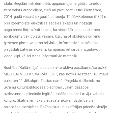
stabi. Regulāri tiek demolēts apgaismojums gājēju tuneļos
zem valsts autoceļiem, cieš arī pieturvietu stikli.Piemēram,
2014. gadā vasarā uz jaunā autoceļa Tīnūži–Koknese (P80) ir
bijis izdemolēts elektrības sadales skapis un nozagti
apgaismes līnijas.Dati liecina, ka visbiežāk ceļu satiksmes
aprīkojums tiek bojāts vasarā. Uzrunājot skolēnus un viņu
ģimenes pirms vasaras brīvlaika, informatīvie plakāti tika
piegādāti Latvijas skolām, kampaņas ietvaros ir izgatavoti
video klipi, kā arī vides informatīvie materiāli.
Biedrība “Baltā māja” aicina uz interaktīvu pasākumu/šovu„ES
MĪLU LATVIJU VISVAIRĀK, JO...”, kas notiks sestdien, 16. maijā
pulksten 11 Jēkabpils Tautas namā. Projekta dalībnieki no
ukraiņu kultūrizglītojošās biedrības „Javir” dažādos
uzdevumos apliecinās iegūtās zināšanas par Latviju, valodu,
kultūru, Skatītājiem tiks piedāvāta aktīva līdzdalība un
saistošas aktivitātes. Dalībniekus un skatītājus priecēs vietējo