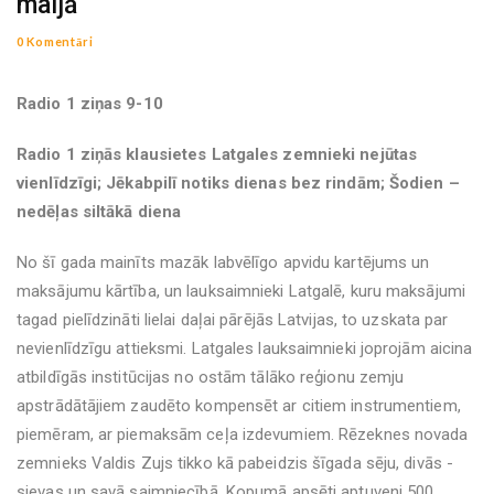
maijā
0 Komentāri
Radio 1 ziņas 9-10
Radio 1 ziņās klausietes Latgales zemnieki nejūtas
vienlīdzīgi; Jēkabpilī notiks dienas bez rindām; Šodien –
nedēļas siltākā diena
No šī gada mainīts mazāk labvēlīgo apvidu kartējums un
maksājumu kārtība, un lauksaimnieki Latgalē, kuru maksājumi
tagad pielīdzināti lielai daļai pārējās Latvijas, to uzskata par
nevienlīdzīgu attieksmi. Latgales lauksaimnieki joprojām aicina
atbildīgās institūcijas no ostām tālāko reģionu zemju
apstrādātājiem zaudēto kompensēt ar citiem instrumentiem,
piemēram, ar piemaksām ceļa izdevumiem. Rēzeknes novada
zemnieks Valdis Zujs tikko kā pabeidzis šīgada sēju, divās -
sievas un savā saimniecībā. Kopumā apsēti aptuveni 500