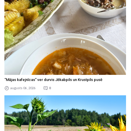
“Mājas kafejnīcas” ver durvis Jēkabpils un Krustpils pusē
augusts 06 , 2026
0