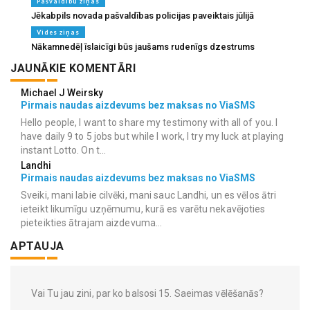
Pašvaldību ziņas
Jēkabpils novada pašvaldības policijas paveiktais jūlijā
Vides ziņas
Nākamnedēļ īslaicīgi būs jaušams rudenīgs dzestrums
JAUNĀKIE KOMENTĀRI
Michael J Weirsky
Pirmais naudas aizdevums bez maksas no ViaSMS
Hello people, I want to share my testimony with all of you. I
have daily 9 to 5 jobs but while I work, I try my luck at playing
instant Lotto. On t...
Landhi
Pirmais naudas aizdevums bez maksas no ViaSMS
Sveiki, mani labie cilvēki, mani sauc Landhi, un es vēlos ātri
ieteikt likumīgu uzņēmumu, kurā es varētu nekavējoties
pieteikties ātrajam aizdevuma...
APTAUJA
Vai Tu jau zini, par ko balsosi 15. Saeimas vēlēšanās?