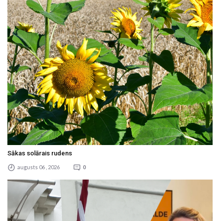
Sākas solārais rudens
augusts 06 , 2026
0