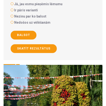
Jā, jau esmu pieņēmis lēmumu
Ir pāris varianti
Nezinu par ko balsot
Nedošos uz vēlēšanām
BALSOT
SKATĪT REZULTĀTUS