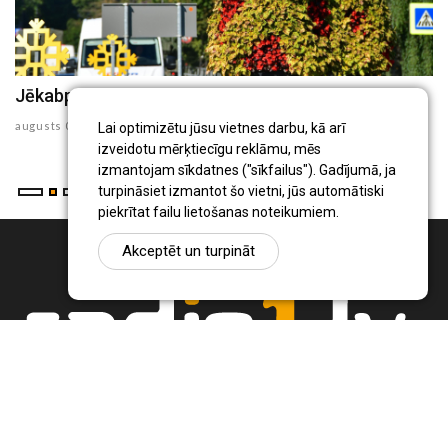
Jēkabpils Radio1 ziņas 2026.gada 6.augustā
J
augusts 06 , 2026
au
Lai optimizētu jūsu vietnes darbu, kā arī
izveidotu mērķtiecīgu reklāmu, mēs
izmantojam sīkdatnes ("sīkfailus"). Gadījumā, ja
turpināsiet izmantot šo vietni, jūs automātiski
piekrītat failu lietošanas noteikumiem.
Akceptēt un turpināt