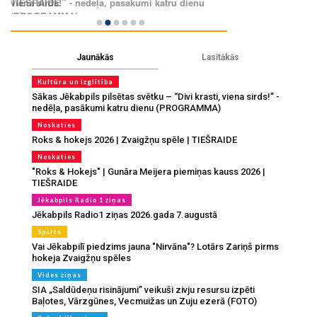
Jaunākās
Lasītākās
Kultūra un izglītība
Sākas Jēkabpils pilsētas svētku – “Divi krasti, viena sirds!” -
nedēļa, pasākumi katru dienu (PROGRAMMA)
Noskaties
Roks & hokejs 2026 | Zvaigžņu spēle | TIEŠRAIDE
Noskaties
"Roks & Hokejs" | Gunāra Meijera piemiņas kauss 2026 |
TIEŠRAIDE
Jēkabpils Radio 1 ziņas
Jēkabpils Radio1 ziņas 2026.gada 7.augustā
Sports
Vai Jēkabpilī piedzims jauna "Nirvāna"? Lotārs Zariņš pirms
hokeja Zvaigžņu spēles
Vides ziņas
SIA „Saldūdeņu risinājumi” veikuši zivju resursu izpēti
Baļotes, Vārzgūnes, Vecmuižas un Zuju ezerā (FOTO)