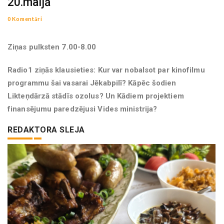
20.maijā
0 Komentāri
Ziņas pulksten 7.00-8.00
Radio1 ziņās klausieties: Kur var nobalsot par kinofilmu
programmu šai vasarai Jēkabpilī? Kāpēc šodien
Likteņdārzā stādīs ozolus? Un Kādiem projektiem
finansējumu paredzējusi Vides ministrija?
REDAKTORA SLEJA