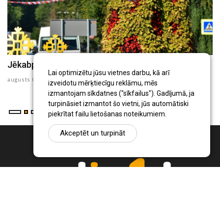
Jēkabpils Radio1 ziņas 2026.gada 6.augustā
J
Lai optimizētu jūsu vietnes darbu, kā arī
augusts 06 , 2026
au
izveidotu mērķtiecīgu reklāmu, mēs
izmantojam sīkdatnes ("sīkfailus"). Gadījumā, ja
turpināsiet izmantot šo vietni, jūs automātiski
piekrītat failu lietošanas noteikumiem.
Akceptēt un turpināt