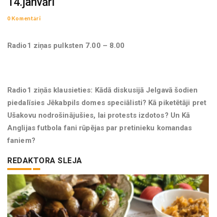
14.janvārī
0 Komentāri
Radio1 ziņas pulksten 7.00 – 8.00
Radio1 ziņās klausieties: Kādā diskusijā Jelgavā šodien
piedalīsies Jēkabpils domes speciālisti? Kā piketētāji pret
Ušakovu nodrošinājušies, lai protests izdotos? Un Kā
Anglijas futbola fani rūpējas par pretinieku komandas
faniem?
REDAKTORA SLEJA