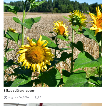
Sākas solārais rudens
augusts 06 , 2026
0