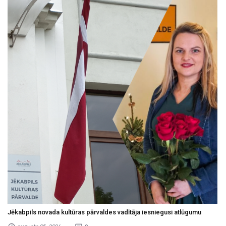
Jēkabpils novada kultūras pārvaldes vadītāja iesniegusi atlūgumu