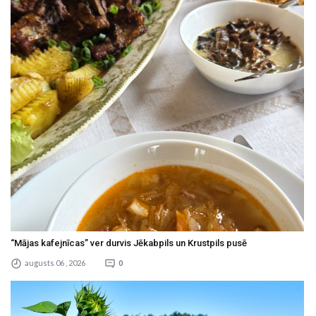
“Mājas kafejnīcas” ver durvis Jēkabpils un Krustpils pusē
augusts 06 , 2026
0