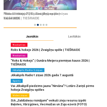
Jaunākās
Lasītākās
Noskaties
Roks & hokejs 2026 | Zvaigžņu spēle | TIEŠRAIDE
Noskaties
"Roks & Hokejs" | Gunāra Meijera piemiņas kauss 2026 |
TIEŠRAIDE
Jēkabpils Radio 1 ziņas
Jēkabpils Radio1 ziņas 2026.gada 7.augustā
Sports
Vai Jēkabpilī piedzims jauna "Nirvāna"? Lotārs Zariņš pirms
hokeja Zvaigžņu spēles
Vides ziņas
SIA „Saldūdeņu risinājumi” veikuši zivju resursu izpēti
Baļotes, Vārzgūnes, Vecmuižas un Zuju ezerā (FOTO)