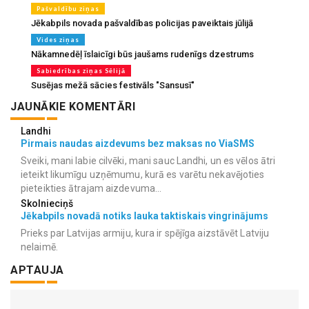
Pašvaldību ziņas
Jēkabpils novada pašvaldības policijas paveiktais jūlijā
Vides ziņas
Nākamnedēļ īslaicīgi būs jaušams rudenīgs dzestrums
Sabiedrības ziņas Sēlijā
Susējas mežā sācies festivāls "Sansusī"
JAUNĀKIE KOMENTĀRI
Landhi
Pirmais naudas aizdevums bez maksas no ViaSMS
Sveiki, mani labie cilvēki, mani sauc Landhi, un es vēlos ātri
ieteikt likumīgu uzņēmumu, kurā es varētu nekavējoties
pieteikties ātrajam aizdevuma...
Skolnieciņš
Jēkabpils novadā notiks lauka taktiskais vingrinājums
Prieks par Latvijas armiju, kura ir spējīga aizstāvēt Latviju
nelaimē.
APTAUJA