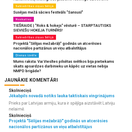
Sabiedrības ziņas Sēlijā
Susējas mežā sācies festivāls "Sansusī"
Noskaties
TIEŠRAIDE | "Roks & hokejs" vēsturē – STARPTAUTISKS
SIEVIEŠU HOKEJA TURNĪRS!
Sabiedrības ziņas Sēlijā
Projektā "Sēlijas mežabrāļi" godinās un atcerēsies
nacionālos partizānus un viņu atbalstītājus
Dienas izvēle
Mums raksta: Vai Viesītes pilsētas svētkos bija pietiekams
skaits apsardzes darbinieku un kāpēc uz vietas nebija
NMPD brigāde?
JAUNĀKIE KOMENTĀRI
Skolnieciņš
Jēkabpils novadā notiks lauka taktiskais vingrinājums
Prieks par Latvijas armiju, kura ir spējīga aizstāvēt Latviju
nelaimē.
Skolnieciņš
Projektā "Sēlijas mežabrāļi" godinās un atcerēsies
nacionālos partizānus un viņu atbalstītājus