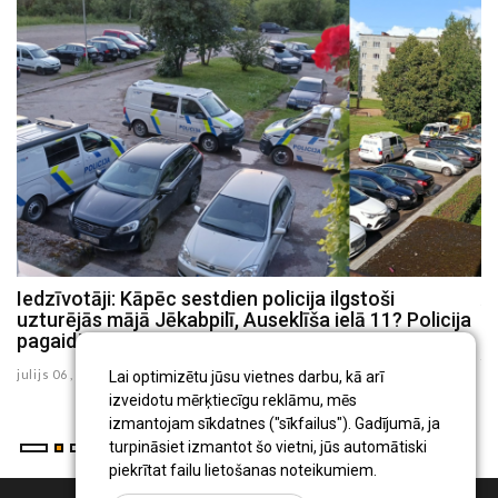
bā
Iedzīvotāji: Kāpēc sestdien policija ilgstoši
A
uzturējās mājā Jēkabpilī, Auseklīša ielā 11? Policija
p
pagaidām nekomentē
ju
julijs 06 , 2026
Lai optimizētu jūsu vietnes darbu, kā arī
izveidotu mērķtiecīgu reklāmu, mēs
izmantojam sīkdatnes ("sīkfailus"). Gadījumā, ja
turpināsiet izmantot šo vietni, jūs automātiski
piekrītat failu lietošanas noteikumiem.