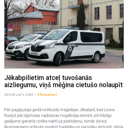
Jēkabpilietim atceļ tuvošanās
aizliegumu, viņš mēģina cietušo nolaupīt
03 februaris 2024 --
0 Komentāri
Pēc pagājušajā gadā notikušās traģēdijas Jēkabpilī, kad Leons
Rusiņš pēc ilgstošas vajāšanas nogalināja sievieti, ļoti līdzīgs
gadījums gandrīz notika naktī uz piektdienu, tomēr šoreiz
likumsargiem izdevās novērst traģēdiju un varmāku aizturēt, vēsta