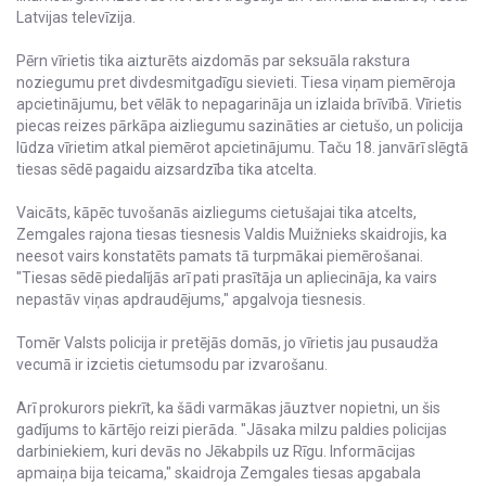
Latvijas televīzija.
Pērn vīrietis tika aizturēts aizdomās par seksuāla rakstura
noziegumu pret divdesmitgadīgu sievieti. Tiesa viņam piemēroja
apcietinājumu, bet vēlāk to nepagarināja un izlaida brīvībā. Vīrietis
piecas reizes pārkāpa aizliegumu sazināties ar cietušo, un policija
lūdza vīrietim atkal piemērot apcietinājumu. Taču 18. janvārī slēgtā
tiesas sēdē pagaidu aizsardzība tika atcelta.
Vaicāts, kāpēc tuvošanās aizliegums cietušajai tika atcelts,
Zemgales rajona tiesas tiesnesis Valdis Muižnieks skaidrojis, ka
neesot vairs konstatēts pamats tā turpmākai piemērošanai.
"Tiesas sēdē piedalījās arī pati prasītāja un apliecināja, ka vairs
nepastāv viņas apdraudējums," apgalvoja tiesnesis.
Tomēr Valsts policija ir pretējās domās, jo vīrietis jau pusaudža
vecumā ir izcietis cietumsodu par izvarošanu.
Arī prokurors piekrīt, ka šādi varmākas jāuztver nopietni, un šis
gadījums to kārtējo reizi pierāda. "Jāsaka milzu paldies policijas
darbiniekiem, kuri devās no Jēkabpils uz Rīgu. Informācijas
apmaiņa bija teicama," skaidroja Zemgales tiesas apgabala