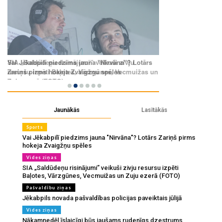
Jaunākās
Lasītākās
Sports
Vai Jēkabpilī piedzims jauna "Nirvāna"? Lotārs Zariņš pirms
hokeja Zvaigžņu spēles
Vides ziņas
SIA „Saldūdeņu risinājumi” veikuši zivju resursu izpēti
Baļotes, Vārzgūnes, Vecmuižas un Zuju ezerā (FOTO)
Pašvaldību ziņas
Jēkabpils novada pašvaldības policijas paveiktais jūlijā
Vides ziņas
Nākamnedēļ īslaicīgi būs jaušams rudenīgs dzestrums