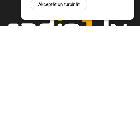
Akceptēt un turpināt
Ziņu portāls Radio1.lv ir informācija un diskusija par Jēkabpils
pilsētas un reģiona novadu aktualitātēm. Svarīgākie notikumi un
procesi Latvijā un pasaulē.
+371 22 320 220
zinas@radio1.lv
REDAKTORA IZVĒLE