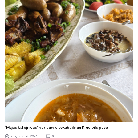
“Mājas kafejnīcas” ver durvis Jēkabpils un Krustpils pusē
augusts 06 , 2026
0