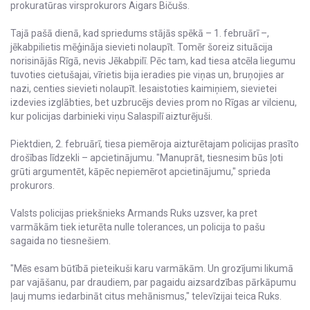
prokuratūras virsprokurors Aigars Bičušs.
Tajā pašā dienā, kad spriedums stājās spēkā – 1. februārī –,
jēkabpilietis mēģināja sievieti nolaupīt. Tomēr šoreiz situācija
norisinājās Rīgā, nevis Jēkabpilī. Pēc tam, kad tiesa atcēla liegumu
tuvoties cietušajai, vīrietis bija ieradies pie viņas un, bruņojies ar
nazi, centies sievieti nolaupīt. Iesaistoties kaimiņiem, sievietei
izdevies izglābties, bet uzbrucējs devies prom no Rīgas ar vilcienu,
kur policijas darbinieki viņu Salaspilī aizturējuši.
Piektdien, 2. februārī, tiesa piemēroja aizturētajam policijas prasīto
drošības līdzekli – apcietinājumu. "Manuprāt, tiesnesim būs ļoti
grūti argumentēt, kāpēc nepiemērot apcietinājumu," sprieda
prokurors.
Valsts policijas priekšnieks Armands Ruks uzsver, ka pret
varmākām tiek ieturēta nulle tolerances, un policija to pašu
sagaida no tiesnešiem.
"Mēs esam būtībā pieteikuši karu varmākām. Un grozījumi likumā
par vajāšanu, par draudiem, par pagaidu aizsardzības pārkāpumu
ļauj mums iedarbināt citus mehānismus," televīzijai teica Ruks.