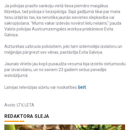
Ja policijas prasīto sankciju vietā tiesa piemēro maigākus
līdzekļus, tad policija ir bezspēcīga. Šajā gadījumā tikai par mata
tiesu izšķīrās tas, ka nenotika jaunās sievietes slepkavība vai
sakropļošana. "Mums vakar izdevās novērst lielu nelaimi," pauda
Valsts policijas Austrumzemgales iecirkņa priekšniece Evita
Galviņa.
Aizturētais uzbrucis policistiem, pēc tam izdemolējis izolatoru un
mēģinājis pārgriezt sev vēnas, pastāstīja Evita Galviņa.
Jaunais vīrietis jau kopš pusaudža vecuma bija izcietis cietumsodu
par izvarošanu, un no saviem 23 gadiem sešus pavadījis
ieslodzījumā.
šeit
Latvijas televīzijas sižetu var noskatīties
.
Avots: LTV, LETA
REDAKTORA SLEJA