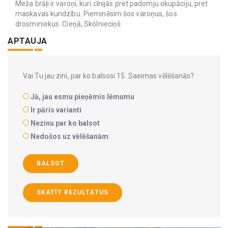
Meža brāļi ir varoņi, kuri cīnijās pret padomju okupāciju, pret
maskavas kundzību. Pieminēsim šos varoņus, šos
drosminiekus. Cieņā, Skolnieciņš
APTAUJA
Vai Tu jau zini, par ko balsosi 15. Saeimas vēlēšanās?
Jā, jau esmu pieņēmis lēmumu
Ir pāris varianti
Nezinu par ko balsot
Nedošos uz vēlēšanām
BALSOT
SKATĪT REZULTĀTUS