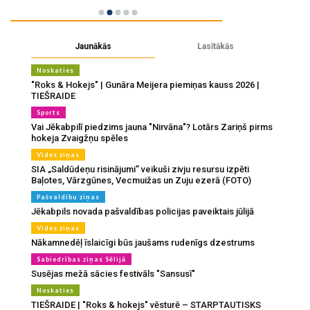
Jaunākās
Lasītākās
Noskaties
"Roks & Hokejs" | Gunāra Meijera piemiņas kauss 2026 |
TIEŠRAIDE
Sports
Vai Jēkabpilī piedzims jauna "Nirvāna"? Lotārs Zariņš pirms
hokeja Zvaigžņu spēles
Vides ziņas
SIA „Saldūdeņu risinājumi” veikuši zivju resursu izpēti
Baļotes, Vārzgūnes, Vecmuižas un Zuju ezerā (FOTO)
Pašvaldību ziņas
Jēkabpils novada pašvaldības policijas paveiktais jūlijā
Vides ziņas
Nākamnedēļ īslaicīgi būs jaušams rudenīgs dzestrums
Sabiedrības ziņas Sēlijā
Susējas mežā sācies festivāls "Sansusī"
Noskaties
TIEŠRAIDE | "Roks & hokejs" vēsturē – STARPTAUTISKS