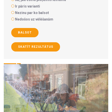
Ir pāris varianti
Nezinu par ko balsot
Nedošos uz vēlēšanām
BALSOT
SKATĪT REZULTĀTUS