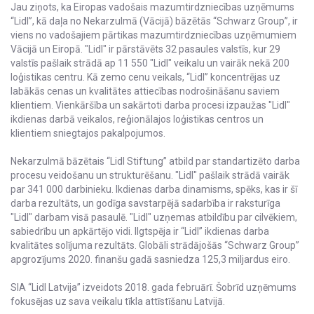
Jau ziņots, ka Eiropas vadošais mazumtirdzniecības uzņēmums
“Lidl”, kā daļa no Nekarzulmā (Vācijā) bāzētās “Schwarz Group”, ir
viens no vadošajiem pārtikas mazumtirdzniecības uzņēmumiem
Vācijā un Eiropā. "Lidl" ir pārstāvēts 32 pasaules valstīs, kur 29
valstīs pašlaik strādā ap 11 550 "Lidl" veikalu un vairāk nekā 200
loģistikas centru. Kā zemo cenu veikals, “Lidl” koncentrējas uz
labākās cenas un kvalitātes attiecības nodrošināšanu saviem
klientiem. Vienkāršība un sakārtoti darba procesi izpaužas "Lidl"
ikdienas darbā veikalos, reģionālajos loģistikas centros un
klientiem sniegtajos pakalpojumos.
Nekarzulmā bāzētais “Lidl Stiftung” atbild par standartizēto darba
procesu veidošanu un strukturēšanu. "Lidl" pašlaik strādā vairāk
par 341 000 darbinieku. Ikdienas darba dinamisms, spēks, kas ir šī
darba rezultāts, un godīga savstarpējā sadarbība ir raksturīga
"Lidl" darbam visā pasaulē. "Lidl" uzņemas atbildību par cilvēkiem,
sabiedrību un apkārtējo vidi. Ilgtspēja ir “Lidl” ikdienas darba
kvalitātes solījuma rezultāts. Globāli strādājošās “Schwarz Group”
apgrozījums 2020. finanšu gadā sasniedza 125,3 miljardus eiro.
SIA “Lidl Latvija” izveidots 2018. gada februārī. Šobrīd uzņēmums
fokusējas uz sava veikalu tīkla attīstīšanu Latvijā.