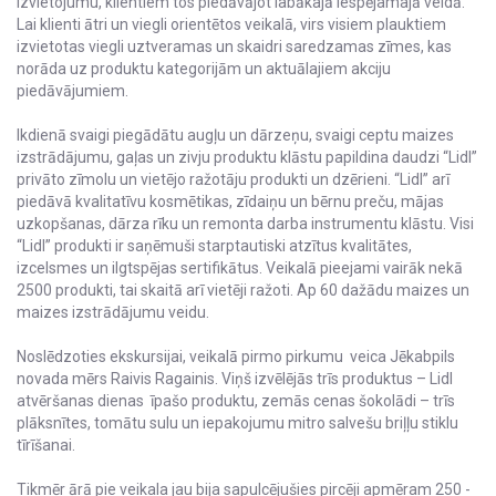
izvietojumu, klientiem tos piedāvājot labākajā iespējamajā veidā.
Lai klienti ātri un viegli orientētos veikalā, virs visiem plauktiem
izvietotas viegli uztveramas un skaidri saredzamas zīmes, kas
norāda uz produktu kategorijām un aktuālajiem akciju
piedāvājumiem.
Ikdienā svaigi piegādātu augļu un dārzeņu, svaigi ceptu maizes
izstrādājumu, gaļas un zivju produktu klāstu papildina daudzi “Lidl”
privāto zīmolu un vietējo ražotāju produkti un dzērieni. “Lidl” arī
piedāvā kvalitatīvu kosmētikas, zīdaiņu un bērnu preču, mājas
uzkopšanas, dārza rīku un remonta darba instrumentu klāstu. Visi
“Lidl” produkti ir saņēmuši starptautiski atzītus kvalitātes,
izcelsmes un ilgtspējas sertifikātus. Veikalā pieejami vairāk nekā
2500 produkti, tai skaitā arī vietēji ražoti. Ap 60 dažādu maizes un
maizes izstrādājumu veidu.
Noslēdzoties ekskursijai, veikalā pirmo pirkumu veica Jēkabpils
novada mērs Raivis Ragainis. Viņš izvēlējās trīs produktus – Lidl
atvēršanas dienas īpašo produktu, zemās cenas šokolādi – trīs
plāksnītes, tomātu sulu un iepakojumu mitro salvešu briļļu stiklu
tīrīšanai.
Tikmēr ārā pie veikala jau bija sapulcējušies pircēji apmēram 250 -