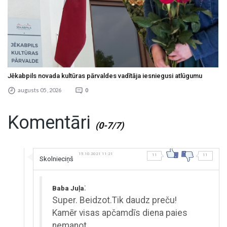
Jēkabpils novada kultūras pārvaldes vadītāja iesniegusi atlūgumu
augusts 05 , 2026
0
Komentāri
(0-7/7)
15.10.2021 11:21
11
11
Skolnieciņš
:
Baba Juļa
Super. Beidzot.Tik daudz preču!
Kamēr visas apčamdīs diena paies
nemanot.