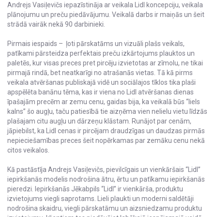
Andrejs Vasiļevičs iepazīstināja ar veikala Lidl koncepciju, veikala
plānojumu un preču piedāvājumu. Veikalā darbs ir maiņās un šeit
strādā vairāk nekā 90 darbinieki.
Pirmais iespaids – ļoti pārskatāms un vizuāli plašs veikals,
patīkami pārsteidza perfektais preču izkārtojums plauktos un
paletēs, kur visas preces pret pircēju izvietotas ar zīmolu, ne tikai
pirmajā rindā, bet neatkarīgi no atrašanās vietas. Tā kā pirms
veikala atvēršanas publiskajā vidē un sociālajos tīklos tika plaši
apspēlēta banānu tēma, kas ir viena no Lidl atvēršanas dienas
īpašajām precēm ar zemu cenu, gaidas bija, ka veikalā būs “liels
kalns” šo augļu, taču patiesībā tie aizņēma vien nelielu vietu līdzās
plašajam citu augļu un dārzeņu klāstam. Runājot par cenām,
jāpiebilst, ka Lidl cenas ir pircējam draudzīgas un daudzas pirmās
nepieciešamības preces šeit nopērkamas par zemāku cenu nekā
citos veikalos.
Kā pastāstīja Andrejs Vasiļevičs, pievilcīgais un vienkāršais “Lidl”
iepirkšanās modelis nodrošina ātru, ērtu un patīkamu iepirkšanās
pieredzi. Iepirkšanās Jēkabpils “Lidl” ir vienkārša, produktu
izvietojums viegli saprotams. Lieli plaukti un moderni saldētāji
nodrošina skaidru, viegli pārskatāmu un aizsniedzamu produktu