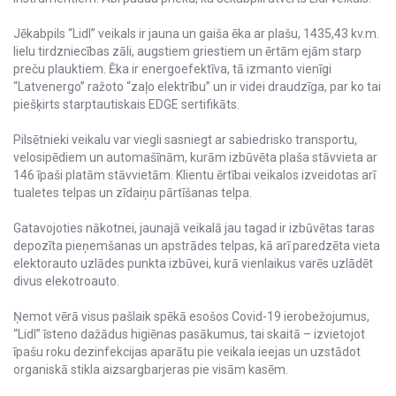
Jēkabpils “Lidl” veikals ir jauna un gaiša ēka ar plašu, 1435,43 kv.m.
lielu tirdzniecības zāli, augstiem griestiem un ērtām ejām starp
preču plauktiem. Ēka ir energoefektīva, tā izmanto vienīgi
“Latvenergo” ražoto “zaļo elektrību” un ir videi draudzīga, par ko tai
piešķirts starptautiskais EDGE sertifikāts.
Pilsētnieki veikalu var viegli sasniegt ar sabiedrisko transportu,
velosipēdiem un automašīnām, kurām izbūvēta plaša stāvvieta ar
146 īpaši platām stāvvietām. Klientu ērtībai veikalos izveidotas arī
tualetes telpas un zīdaiņu pārtīšanas telpa.
Gatavojoties nākotnei, jaunajā veikalā jau tagad ir izbūvētas taras
depozīta pieņemšanas un apstrādes telpas, kā arī paredzēta vieta
elektorauto uzlādes punkta izbūvei, kurā vienlaikus varēs uzlādēt
divus elekotroauto.
Ņemot vērā visus pašlaik spēkā esošos Covid-19 ierobežojumus,
“Lidl” īsteno dažādus higiēnas pasākumus, tai skaitā – izvietojot
īpašu roku dezinfekcijas aparātu pie veikala ieejas un uzstādot
organiskā stikla aizsargbarjeras pie visām kasēm.