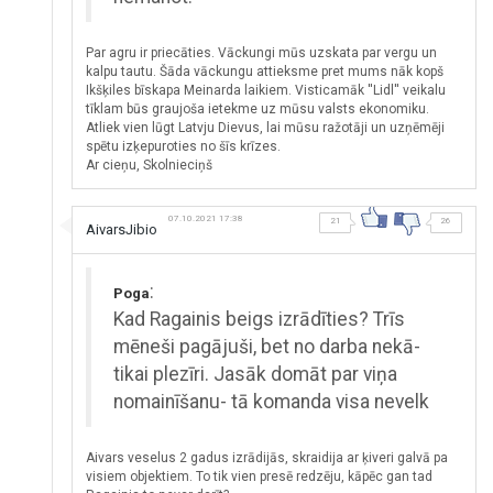
Par agru ir priecāties. Vāckungi mūs uzskata par vergu un
kalpu tautu. Šāda vāckungu attieksme pret mums nāk kopš
Ikšķiles bīskapa Meinarda laikiem. Visticamāk ''Lidl'' veikalu
tīklam būs graujoša ietekme uz mūsu valsts ekonomiku.
Atliek vien lūgt Latvju Dievus, lai mūsu ražotāji un uzņēmēji
spētu izķepuroties no šīs krīzes.
Ar cieņu, Skolnieciņš
07.10.2021 17:38
21
26
AivarsJibio
:
Poga
Kad Ragainis beigs izrādīties? Trīs
mēneši pagājuši, bet no darba nekā-
tikai plezīri. Jasāk domāt par viņa
nomainīšanu- tā komanda visa nevelk
Aivars veselus 2 gadus izrādijās, skraidija ar ķiveri galvā pa
visiem objektiem. To tik vien presē redzēju, kāpēc gan tad