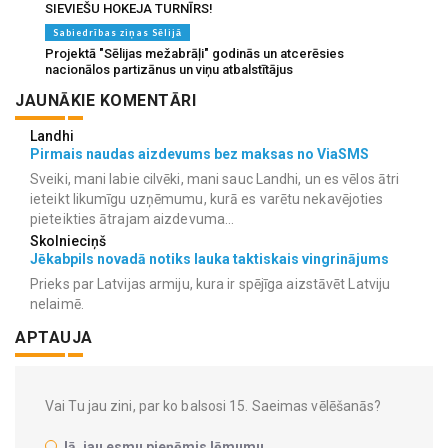
SIEVIEŠU HOKEJA TURNĪRS!
Sabiedrības ziņas Sēlijā
Projektā "Sēlijas mežabrāļi" godinās un atcerēsies
nacionālos partizānus un viņu atbalstītājus
JAUNĀKIE KOMENTĀRI
Landhi
Pirmais naudas aizdevums bez maksas no ViaSMS
Sveiki, mani labie cilvēki, mani sauc Landhi, un es vēlos ātri
ieteikt likumīgu uzņēmumu, kurā es varētu nekavējoties
pieteikties ātrajam aizdevuma...
Skolnieciņš
Jēkabpils novadā notiks lauka taktiskais vingrinājums
Prieks par Latvijas armiju, kura ir spējīga aizstāvēt Latviju
nelaimē.
APTAUJA
Vai Tu jau zini, par ko balsosi 15. Saeimas vēlēšanās?
Jā, jau esmu pieņēmis lēmumu