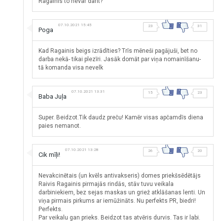
Ragainis to nevar darīt?
07.10.2021 15:45
23
31
Poga
Kad Ragainis beigs izrādīties? Trīs mēneši pagājuši, bet no
darba nekā- tikai plezīri. Jasāk domāt par viņa nomainīšanu-
tā komanda visa nevelk
07.10.2021 13:31
15
23
Baba Juļa
Super. Beidzot.Tik daudz preču! Kamēr visas apčamdīs diena
paies nemanot.
07.10.2021 13:28
26
20
Cik mīļi!
Nevakcinētais (un kvēls antivakseris) domes priekšsēdētājs
Raivis Ragainis pirmajās rindās, stāv tuvu veikala
darbiniekiem, bez sejas maskas un griež atklāšanas lenti. Un
viņa pirmais pirkums ar iemūžināts. Nu perfekts PR, biedri!
Perfekts.
Par veikalu gan prieks. Beidzot tas atvēris durvis. Tas ir labi.