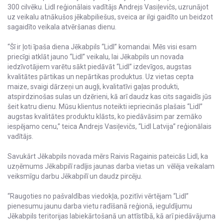
300 cilvēku. Lidl reģionālais vadītājs Andrejs Vasiļevičs, uzrunājot
uz veikalu atnākušos jēkabpiliešus, sveica ar ilgi gaidīto un beidzot
sagaidīto veikala atvēršanas dienu.
“Šī ir ļoti īpaša diena Jēkabpils “Lidl” komandai. Mēs visi esam
priecīgi atklāt jauno “Lidl” veikalu, lai Jēkabpils un novada
iedzīvotājiem varētu sākt piedāvāt “Lidl” izdevīgos, augstas
kvalitātes pārtikas un nepārtikas produktus. Uz vietas cepta
maize, svaigi dārzeņi un augļi, kvalitatīvi gaļas produkti,
atspirdzinošas sulas un dzērieni, kā arī daudz kas cits sagaidīs jūs
šeit katru dienu. Mūsu klientus noteikti iepriecinās plašais “Lidl”
augstas kvalitātes produktu klāsts, ko piedāvāsim par zemāko
iespējamo cenu,” teica Andrejs Vasiļevičs, “Lidl Latvija” reģionālais
vadītājs.
Savukārt Jēkabpils novada mērs Raivis Ragainis pateicās Lidl, ka
uzņēmums Jēkabpilī radījis jaunas darba vietas un vēlēja veikalam
veiksmīgu darbu Jēkabpilī un daudz pircēju.
“Raugoties no pašvaldības viedokļa, pozitīvi vērtējam “Lidl”
pienesumu jaunu darba vietu radīšanā reģionā, ieguldījumu
Jēkabpils teritorijas labiekārtošanā un attīstībā, kā arī piedāvājuma