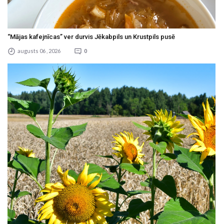
“Mājas kafejnīcas” ver durvis Jēkabpils un Krustpils pusē
augusts 06 , 2026
0