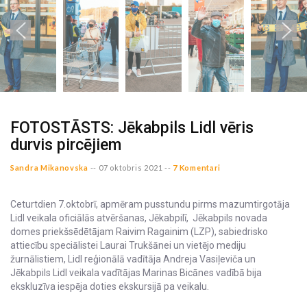
FOTOSTĀSTS: Jēkabpils Lidl vēris
durvis pircējiem
Sandra Mikanovska
--
07 oktobris 2021 --
7 Komentāri
Ceturtdien 7.oktobrī, apmēram pusstundu pirms mazumtirgotāja
Lidl veikala oficiālās atvēršanas, Jēkabpilī, Jēkabpils novada
domes priekšsēdētājam Raivim Ragainim (LZP), sabiedrisko
attiecību speciālistei Laurai Trukšānei un vietējo mediju
žurnālistiem, Lidl reģionālā vadītāja Andreja Vasiļeviča un
Jēkabpils Lidl veikala vadītājas Marinas Bicānes vadībā bija
ekskluzīva iespēja doties ekskursijā pa veikalu.