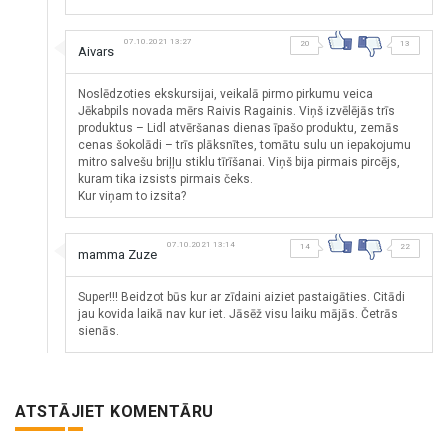
07.10.2021 13:27
20
13
Aivars
Noslēdzoties ekskursijai, veikalā pirmo pirkumu veica
Jēkabpils novada mērs Raivis Ragainis. Viņš izvēlējās trīs
produktus – Lidl atvēršanas dienas īpašo produktu, zemās
cenas šokolādi – trīs plāksnītes, tomātu sulu un iepakojumu
mitro salvešu briļļu stiklu tīrīšanai. Viņš bija pirmais pircējs,
kuram tika izsists pirmais čeks.
Kur viņam to izsita?
07.10.2021 13:14
14
22
mamma Zuze
Super!!! Beidzot būs kur ar zīdaini aiziet pastaigāties. Citādi
jau kovida laikā nav kur iet. Jāsēž visu laiku mājās. Četrās
sienās.
ATSTĀJIET KOMENTĀRU