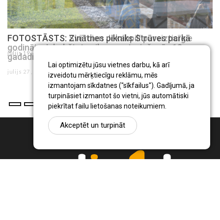
FOTOSTĀSTS: Zinātnes pikniks Strūves parkā
julijs 19 , 2026
Lai optimizētu jūsu vietnes darbu, kā arī
izveidotu mērķtiecīgu reklāmu, mēs
izmantojam sīkdatnes ("sīkfailus"). Gadījumā, ja
turpināsiet izmantot šo vietni, jūs automātiski
piekrītat failu lietošanas noteikumiem.
Akceptēt un turpināt