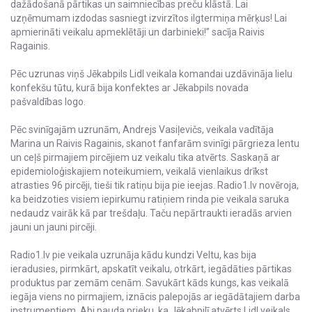
dažādošanā pārtikas un saimniecības preču klāstā. Lai
uzņēmumam izdodas sasniegt izvirzītos ilgtermiņa mērķus! Lai
apmierināti veikalu apmeklētāji un darbinieki!” sacīja Raivis
Ragainis.
Pēc uzrunas viņš Jēkabpils Lidl veikala komandai uzdāvināja lielu
konfekšu tūtu, kurā bija konfektes ar Jēkabpils novada
pašvaldības logo.
Pēc svinīgajām uzrunām, Andrejs Vasiļevičs, veikala vadītāja
Marina un Raivis Ragainis, skanot fanfarām svinīgi pārgrieza lentu
un ceļš pirmajiem pircējiem uz veikalu tika atvērts. Saskaņā ar
epidemioloģiskajiem noteikumiem, veikalā vienlaikus drīkst
atrasties 96 pircēji, tieši tik ratiņu bija pie ieejas. Radio1.lv novēroja,
ka beidzoties visiem iepirkumu ratiņiem rinda pie veikala saruka
nedaudz vairāk kā par trešdaļu. Taču nepārtraukti ieradās arvien
jauni un jauni pircēji.
Radio1.lv pie veikala uzrunāja kādu kundzi Veltu, kas bija
ieradusies, pirmkārt, apskatīt veikalu, otrkārt, iegādāties pārtikas
produktus par zemām cenām. Savukārt kāds kungs, kas veikalā
iegāja viens no pirmajiem, iznācis palepojās ar iegādātajiem darba
instrumentiem. Abi pauda prieku, ka Jēkabpilī atvērts Lidl veikals.