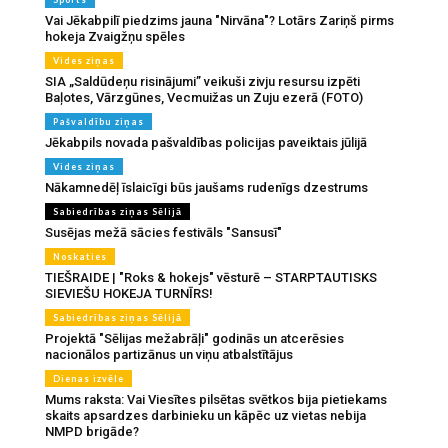
Vai Jēkabpilī piedzims jauna "Nirvāna"? Lotārs Zariņš pirms
hokeja Zvaigžņu spēles
Vides ziņas
SIA „Saldūdeņu risinājumi” veikuši zivju resursu izpēti
Baļotes, Vārzgūnes, Vecmuižas un Zuju ezerā (FOTO)
Pašvaldību ziņas
Jēkabpils novada pašvaldības policijas paveiktais jūlijā
Vides ziņas
Nākamnedēļ īslaicīgi būs jaušams rudenīgs dzestrums
Sabiedrības ziņas Sēlijā
Susējas mežā sācies festivāls "Sansusī"
Noskaties
TIEŠRAIDE | "Roks & hokejs" vēsturē – STARPTAUTISKS
SIEVIEŠU HOKEJA TURNĪRS!
Sabiedrības ziņas Sēlijā
Projektā "Sēlijas mežabrāļi" godinās un atcerēsies
nacionālos partizānus un viņu atbalstītājus
Dienas izvēle
Mums raksta: Vai Viesītes pilsētas svētkos bija pietiekams
skaits apsardzes darbinieku un kāpēc uz vietas nebija
NMPD brigāde?