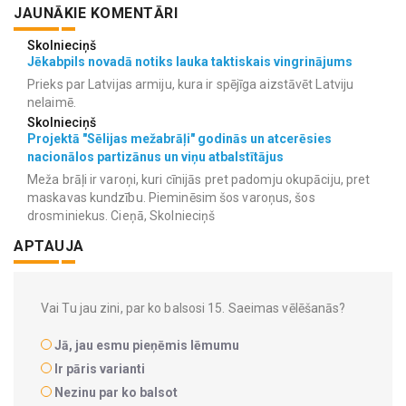
JAUNĀKIE KOMENTĀRI
Skolnieciņš
Jēkabpils novadā notiks lauka taktiskais vingrinājums
Prieks par Latvijas armiju, kura ir spējīga aizstāvēt Latviju
nelaimē.
Skolnieciņš
Projektā "Sēlijas mežabrāļi" godinās un atcerēsies
nacionālos partizānus un viņu atbalstītājus
Meža brāļi ir varoņi, kuri cīnijās pret padomju okupāciju, pret
maskavas kundzību. Pieminēsim šos varoņus, šos
drosminiekus. Cieņā, Skolnieciņš
APTAUJA
Vai Tu jau zini, par ko balsosi 15. Saeimas vēlēšanās?
Jā, jau esmu pieņēmis lēmumu
Ir pāris varianti
Nezinu par ko balsot