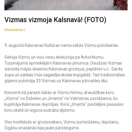
Vizmas vizmoja Kalsnavā! (FOTO)
0 Komentāri
9. augustā Kalsnavas Kultūras nama sākās Vizmu pulcēšanās.
Sekoja Vizmu un viņu viesu ekskursija pa Arborētumu.
Turpinājumā apmeklējām Kalsnavas pinumus. Daudzas Vizmas
aizveda mājās skaistos Kalsnavas groziņus, paplātes u.c.. Garda
zupa un saldais mūs sagaidīja skolas kopgaldā. Tad tradicionālais
gājiens pulcināja 33 Vizmas uz Kalsnavas pārvaldes ēku.
Koncerts kā parasti sākās ar Vizmu himnu, draudzības koru
„Vizma" no Dobeles un „Imanta" no Valmieras uzstāšanos, ko
kuplināja Kalsnavas dejotājas. Koris „Imanta" piedalījies pasaules
koru skatē un ieguva sudraba diplomu.
Viss noslēdzās ar groziņvakaru, Vizmu sumināšanu, dejošanu.
Čigānu ierašanās bija jauks pārsteigums.