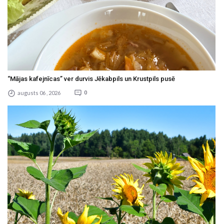
“Mājas kafejnīcas” ver durvis Jēkabpils un Krustpils pusē
augusts 06 , 2026
0