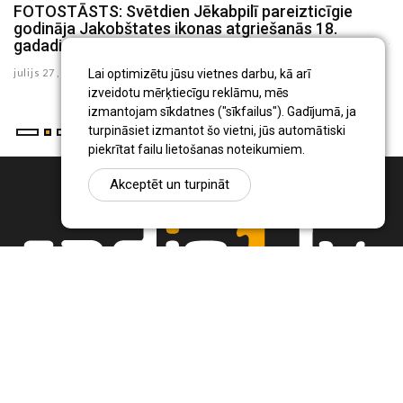
FOTOSTĀSTS: Svētdien Jēkabpilī pareizticīgie
F
godināja Jakobštates ikonas atgriešanās 18.
ju
gadadienu
julijs 27 , 2026
Lai optimizētu jūsu vietnes darbu, kā arī
izveidotu mērķtiecīgu reklāmu, mēs
izmantojam sīkdatnes ("sīkfailus"). Gadījumā, ja
turpināsiet izmantot šo vietni, jūs automātiski
piekrītat failu lietošanas noteikumiem.
Akceptēt un turpināt
Ziņu portāls Radio1.lv ir informācija un diskusija par Jēkabpils
pilsētas un reģiona novadu aktualitātēm. Svarīgākie notikumi un