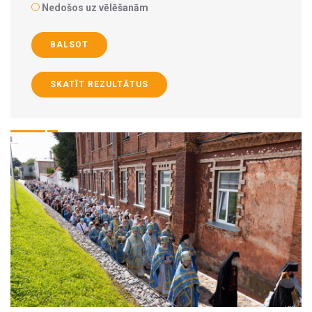
Nedošos uz vēlēšanām
BALSOT
SKATĪT REZULTĀTUS