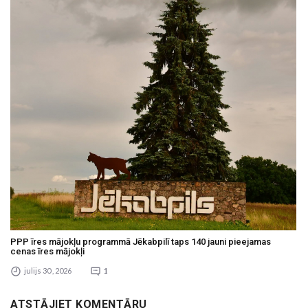
PPP īres mājokļu programmā Jēkabpilī taps 140 jauni pieejamas
cenas īres mājokļi
julijs 30 , 2026
1
ATSTĀJIET KOMENTĀRU