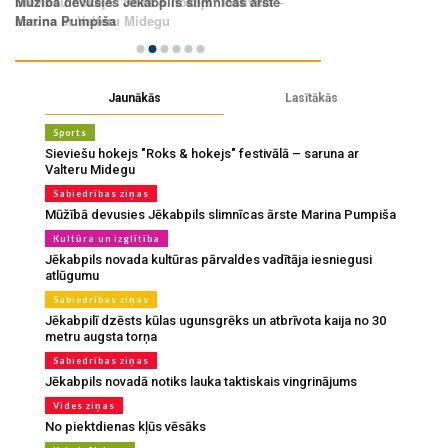
Jaunākās
Lasītākās
Sports
Sieviešu hokejs "Roks & hokejs" festivālā – saruna ar
Valteru Midegu
Sabiedrības ziņas
Mūžībā devusies Jēkabpils slimnīcas ārste Marina Pumpiša
Kultūra un izglītība
Jēkabpils novada kultūras pārvaldes vadītāja iesniegusi
atlūgumu
Sabiedrības ziņas
Jēkabpilī dzēsts kūlas ugunsgrēks un atbrīvota kaija no 30
metru augsta torņa
Sabiedrības ziņas
Jēkabpils novadā notiks lauka taktiskais vingrinājums
Vides ziņas
No piektdienas kļūs vēsāks