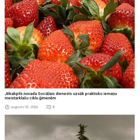
Jēkabpils novada Sociālais dienests uzsāk praktisko iemaņu
meistarklašu ciklu ģimenēm
augusts 02 , 2026
0