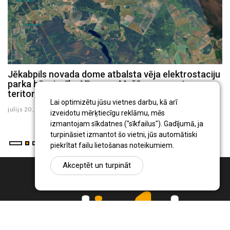
u
Jēkabpils novada dome atbalsta vēja elektrostaciju
L
parka būvniecību Vīpes un Mežāres pagastu
L
teritorijā
ju
Lai optimizētu jūsu vietnes darbu, kā arī
julijs 20 , 2026
izveidotu mērķtiecīgu reklāmu, mēs
izmantojam sīkdatnes ("sīkfailus"). Gadījumā, ja
turpināsiet izmantot šo vietni, jūs automātiski
piekrītat failu lietošanas noteikumiem.
Akceptēt un turpināt