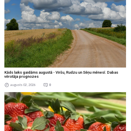
Kāds laiks gaidāms augustā - Viršu, Rudzu un Sēņu mēnesī. Dabas
vērotāja prognozes
augusts 02 , 2026
0