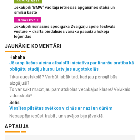
Kriminālziņas
Jēkabpilī “BMW” vadītāja ietriecas apgaismes stabā un
smilšu kastē
Dienas izvēle
Jēkabpilī risināsies spēcīgākā Zvaigžņu spēle festivāla
vēsturē – draftā piedalīsies vairāku paaudžu hokeja
leģendas
JAUNĀKIE KOMENTĀRI
Hahaha
Jēkabpiliešus aicina atbalstīt iniciatīvu par finanšu pratību kā
obligātu studiju kursu Latvijas augstskolās
Tikai augstskolā? Varbūt labāk tad, kad jau pensijā būs
aizgājuši?
To var sākt mācīt jau pamatskolas vecākajās klasēs! Vēlākais
vidusskolā!!...
Sēlis
Viesītes pilsētas svētkos vicinās ar nazi un dūrēm
Nepaspēja iepūst trubā , un savējos bija jāvaktē .
APTAUJA