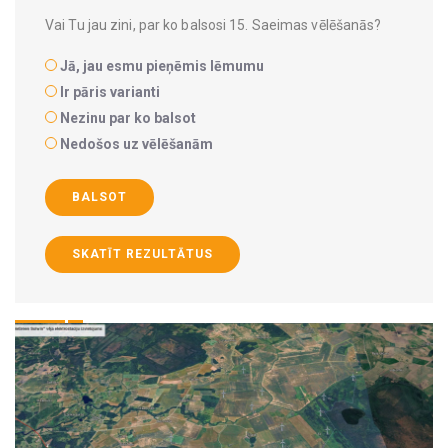
Vai Tu jau zini, par ko balsosi 15. Saeimas vēlēšanās?
Jā, jau esmu pieņēmis lēmumu
Ir pāris varianti
Nezinu par ko balsot
Nedošos uz vēlēšanām
BALSOT
SKATĪT REZULTĀTUS