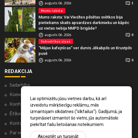
augusts 06 , 2026
1
Mums raksta
Mums raksta: Vai Viesītes pilsētas svētkos bija
pietiekams skaits apsardzes darbinieku un kāpēc
uz vietas nebija NMPD brigāde?
augusts 06 , 2026
0
Sabiedrības ziņas
“Mājas kafejnīcas” ver durvis Jēkabpils un Krustpils
pusē
augusts 06 , 2026
0
REDAKCIJA
Sadarbība
Komentāri portālā
Lai optimizētu jūsu vietnes darbu, kā arī
Konfidencialitātes politika
izveidotu mērķtiecīgu reklāmu, mēs
izmantojam sīkdatnes ("sīkfailus"). Gadījumā, ja
Ētikas kodekss
turpināsiet izmantot šo vietni, jūs automātiski
Kontakti
piekrītat failu lietošanas noteikumiem.
Par mums
Akceptēt un turpināt