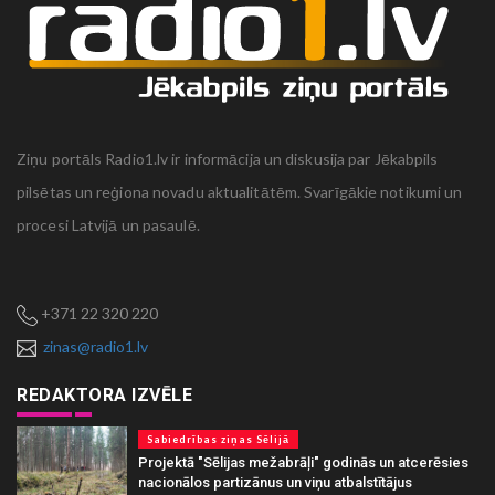
Ziņu portāls Radio1.lv ir informācija un diskusija par Jēkabpils
pilsētas un reģiona novadu aktualitātēm. Svarīgākie notikumi un
procesi Latvijā un pasaulē.
+371 22 320 220
zinas@radio1.lv
REDAKTORA IZVĒLE
Sabiedrības ziņas Sēlijā
Projektā "Sēlijas mežabrāļi" godinās un atcerēsies
nacionālos partizānus un viņu atbalstītājus