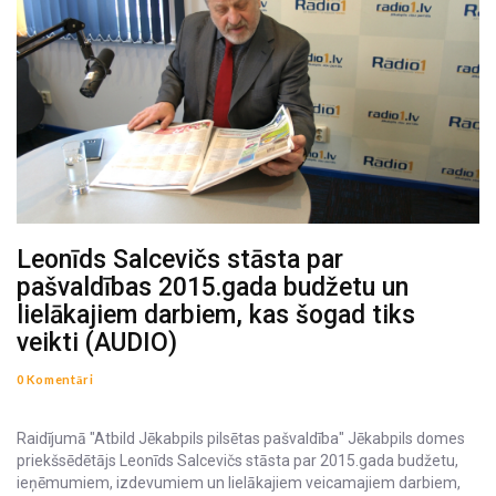
Leonīds Salcevičs stāsta par
pašvaldības 2015.gada budžetu un
lielākajiem darbiem, kas šogad tiks
veikti (AUDIO)
0 Komentāri
Raidījumā "Atbild Jēkabpils pilsētas pašvaldība" Jēkabpils domes
priekšsēdētājs Leonīds Salcevičs stāsta par 2015.gada budžetu,
ieņēmumiem, izdevumiem un lielākajiem veicamajiem darbiem,