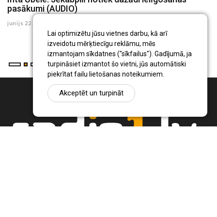
pasākumi (AUDIO)
o
junijs 22 , 2018
ju
Lai optimizētu jūsu vietnes darbu, kā arī
izveidotu mērķtiecīgu reklāmu, mēs
izmantojam sīkdatnes ("sīkfailus"). Gadījumā, ja
turpināsiet izmantot šo vietni, jūs automātiski
piekrītat failu lietošanas noteikumiem.
Akceptēt un turpināt
Ziņu portāls Radio1.lv ir informācija un diskusija par Jēkabpils
pilsētas un reģiona novadu aktualitātēm. Svarīgākie notikumi un