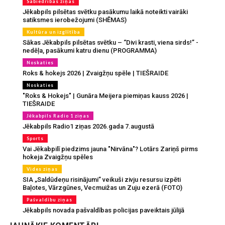
Sabiedrības ziņas
Jēkabpils pilsētas svētku pasākumu laikā noteikti vairāki
satiksmes ierobežojumi (SHĒMAS)
Kultūra un izglītība
Sākas Jēkabpils pilsētas svētku – “Divi krasti, viena sirds!” -
nedēļa, pasākumi katru dienu (PROGRAMMA)
Noskaties
Roks & hokejs 2026 | Zvaigžņu spēle | TIEŠRAIDE
Noskaties
"Roks & Hokejs" | Gunāra Meijera piemiņas kauss 2026 |
TIEŠRAIDE
Jēkabpils Radio 1 ziņas
Jēkabpils Radio1 ziņas 2026.gada 7.augustā
Sports
Vai Jēkabpilī piedzims jauna "Nirvāna"? Lotārs Zariņš pirms
hokeja Zvaigžņu spēles
Vides ziņas
SIA „Saldūdeņu risinājumi” veikuši zivju resursu izpēti
Baļotes, Vārzgūnes, Vecmuižas un Zuju ezerā (FOTO)
Pašvaldību ziņas
Jēkabpils novada pašvaldības policijas paveiktais jūlijā