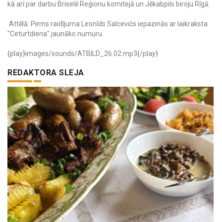
kā arī par darbu Briselē Reģionu komitejā un Jēkabpils biroju Rīgā.
Attēlā: Pirms raidījuma Leonīds Salcevičs iepazinās ar laikraksta
"Ceturtdiena" jaunāko numuru.
{play}images/sounds/ATBILD_26.02.mp3{/play}
REDAKTORA SLEJA