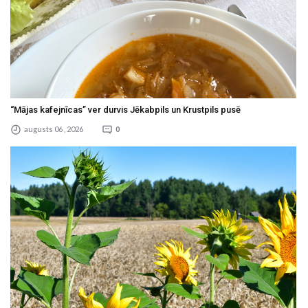
“Mājas kafejnīcas” ver durvis Jēkabpils un Krustpils pusē
augusts 06 , 2026
0