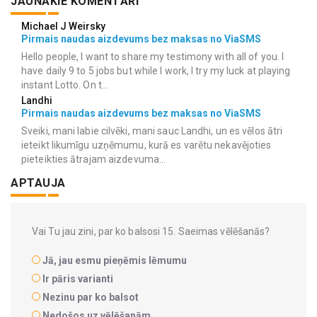
JAUNĀKIE KOMENTĀRI
Michael J Weirsky
Pirmais naudas aizdevums bez maksas no ViaSMS
Hello people, I want to share my testimony with all of you. I
have daily 9 to 5 jobs but while I work, I try my luck at playing
instant Lotto. On t...
Landhi
Pirmais naudas aizdevums bez maksas no ViaSMS
Sveiki, mani labie cilvēki, mani sauc Landhi, un es vēlos ātri
ieteikt likumīgu uzņēmumu, kurā es varētu nekavējoties
pieteikties ātrajam aizdevuma...
APTAUJA
Vai Tu jau zini, par ko balsosi 15. Saeimas vēlēšanās?
Jā, jau esmu pieņēmis lēmumu
Ir pāris varianti
Nezinu par ko balsot
Nedošos uz vēlēšanām