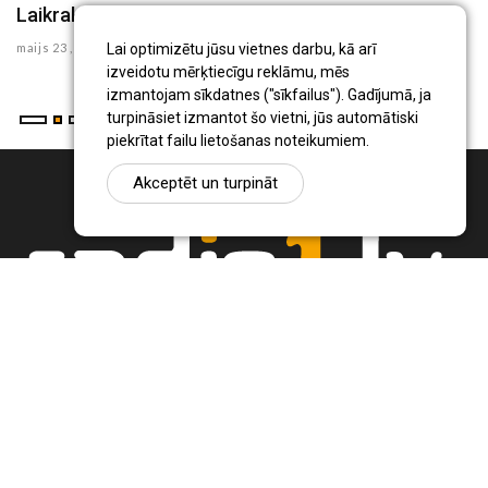
Laikraksta "Ceturtdiena" sludinājumi 22.05.2025
L
maijs 23 , 2025
ap
Lai optimizētu jūsu vietnes darbu, kā arī
izveidotu mērķtiecīgu reklāmu, mēs
izmantojam sīkdatnes ("sīkfailus"). Gadījumā, ja
turpināsiet izmantot šo vietni, jūs automātiski
piekrītat failu lietošanas noteikumiem.
Akceptēt un turpināt
Ziņu portāls Radio1.lv ir informācija un diskusija par Jēkabpils
pilsētas un reģiona novadu aktualitātēm. Svarīgākie notikumi un
procesi Latvijā un pasaulē.