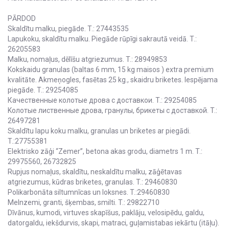
PĀRDOD
Skaldītu malku, piegāde. T.: 27443535
Lapukoku, skaldītu malku. Piegāde rūpīgi sakrautā veidā. T.:
26205583
Malku, nomaļus, dēlīšu atgriezumus. T.: 28949853
Kokskaidu granulas (baltas 6 mm, 15 kg maisos ) extra premium
kvalitāte. Akmeņogles, fasētas 25 kg., skaidru briketes. Iespējama
piegāde. T.: 29254085
Качественные колотые дрова с доставкои. T.: 29254085
Kолотые лиственные дрова, гранулы, брикеты с доставкой. T.:
26497281
Skaldītu lapu koku malku, granulas un briketes ar piegādi.
T.:27755381
Elektrisko zāģi “Zemer”, betona akas grodu, diametrs 1 m. T.:
29975560, 26732825
Rupjus nomaļus, skaldītu, neskaldītu malku, zāģētavas
atgriezumus, kūdras briketes, granulas. T.: 29460830
Polikarbonāta siltumnīcas un loksnes. T.:29460830
Melnzemi, granti, šķembas, smilti. T.: 29822710
Dīvānus, kumodi, virtuves skapīšus, paklāju, velosipēdu, galdu,
datorgaldu, iekšdurvis, skapi, matraci, guļamistabas iekārtu (itāļu).