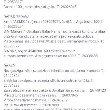
T.: 29538170
Boileri - 100 l, elektrisko plīti, gultu. T.: 26026345
DARBS PIEDĀVĀ
Firma “AS&KO”, reģ.nr. 55403004011, šuvējām. Alga bruto: 600 €
T.: 65235254
SIA "Margret" (Jēkabpils Gaļas Nams) aicina darbā konditoru, alga
3.22 €/st. Kandidātam nepieciešama profesionālā izglītība.
Pieteikšanās: iesūtot savu CV uz e-pastu siamargret@inbox.lv. T.:
29576677
SIA Niko, reģ.nr. 45402001603 metinātājam un
autoatslēdzniekam. Atalgojums sākot no 430 €. T.: 26338688
DAŽĀDI
Nevajadzīgu mēbeļu, sadzīves tehnikas un atkritumu izvešana. T.:
26026345
Elektriķa pakalpojumi: rozešu, slēdžu un lustru montāža. T.:
26734283
Zāles pļaušana ar minitraktoru Jēkabpilī un apkārtnē. T.: 26749423
Privātstundas matemātikā vasarā. T.: 26037045
Virpošanas darbi no metāla. T.: 24845257
Pļauju zāli ar trimmeri. T.: 26287099