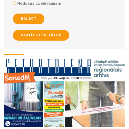
Nedošos uz vēlēšanām
BALSOT
SKATĪT REZULTĀTUS