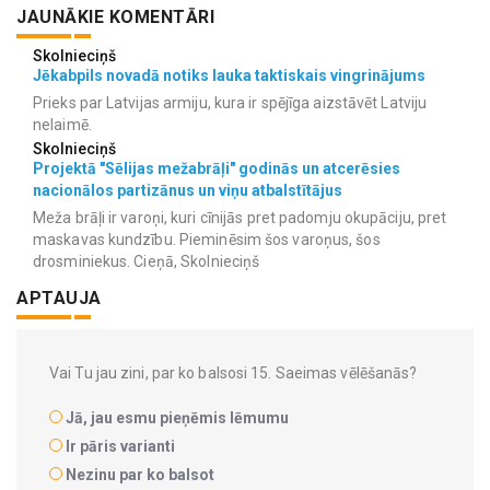
JAUNĀKIE KOMENTĀRI
Skolnieciņš
Jēkabpils novadā notiks lauka taktiskais vingrinājums
Prieks par Latvijas armiju, kura ir spējīga aizstāvēt Latviju
nelaimē.
Skolnieciņš
Projektā "Sēlijas mežabrāļi" godinās un atcerēsies
nacionālos partizānus un viņu atbalstītājus
Meža brāļi ir varoņi, kuri cīnijās pret padomju okupāciju, pret
maskavas kundzību. Pieminēsim šos varoņus, šos
drosminiekus. Cieņā, Skolnieciņš
APTAUJA
Vai Tu jau zini, par ko balsosi 15. Saeimas vēlēšanās?
Jā, jau esmu pieņēmis lēmumu
Ir pāris varianti
Nezinu par ko balsot