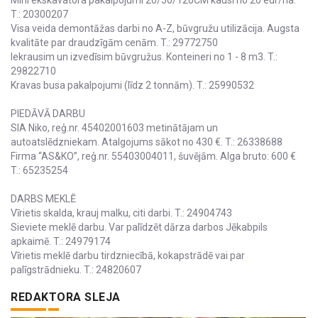
Mini ekskavatora pakalpojumi 20/50/120CM kausi no 20 eur/ha.
T.: 20300207
Visa veida demontāžas darbi no A-Z, būvgružu utilizācija. Augsta
kvalitāte par draudzīgām cenām. T.: 29772750
Iekrausim un izvedīsim būvgružus. Konteineri no 1 - 8 m3. T.:
29822710
Kravas busa pakalpojumi (līdz 2 tonnām). T.: 25990532
PIEDĀVĀ DARBU
SIA Niko, reģ.nr. 45402001603 metinātājam un
autoatslēdzniekam. Atalgojums sākot no 430 €. T.: 26338688
Firma “AS&KO”, reģ.nr. 55403004011, šuvējām. Alga bruto: 600 €
T.: 65235254
DARBS MEKLĒ
Vīrietis skalda, krauj malku, citi darbi. T.: 24904743
Sieviete meklē darbu. Var palīdzēt dārza darbos Jēkabpils
apkaimē. T.: 24979174
Vīrietis meklē darbu tirdzniecībā, kokapstrādē vai par
palīgstrādnieku. T.: 24820607
REDAKTORA SLEJA