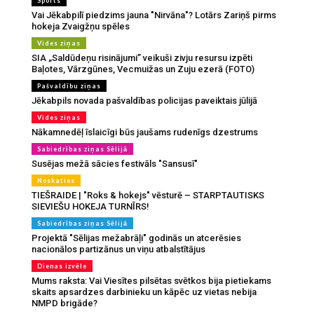
Sports
Vai Jēkabpilī piedzims jauna "Nirvāna"? Lotārs Zariņš pirms
hokeja Zvaigžņu spēles
Vides ziņas
SIA „Saldūdeņu risinājumi” veikuši zivju resursu izpēti
Baļotes, Vārzgūnes, Vecmuižas un Zuju ezerā (FOTO)
Pašvaldību ziņas
Jēkabpils novada pašvaldības policijas paveiktais jūlijā
Vides ziņas
Nākamnedēļ īslaicīgi būs jaušams rudenīgs dzestrums
Sabiedrības ziņas Sēlijā
Susējas mežā sācies festivāls "Sansusī"
Noskaties
TIEŠRAIDE | "Roks & hokejs" vēsturē – STARPTAUTISKS
SIEVIEŠU HOKEJA TURNĪRS!
Sabiedrības ziņas Sēlijā
Projektā "Sēlijas mežabrāļi" godinās un atcerēsies
nacionālos partizānus un viņu atbalstītājus
Dienas izvēle
Mums raksta: Vai Viesītes pilsētas svētkos bija pietiekams
skaits apsardzes darbinieku un kāpēc uz vietas nebija
NMPD brigāde?