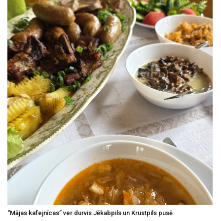
“Mājas kafejnīcas” ver durvis Jēkabpils un Krustpils pusē