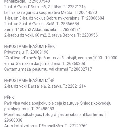
kanalizācija. T.: 29637548
2-ist. dzīvokli Dārza ielā, 2. stāvs. T.: 22821214
Lēti vai izīrē garāžu kooperatīvā Mečta. T.: 20044530
1-ist. un 3-ist. dzīvokļus Bebru mikrorajonā. T.: 28866684
2-ist. un 3-ist. dzīvokļus Salā. T.: 28866684
Zemi, 1400 m2 Aldaunas ielā. T.: 28388174
2-istabu dzīvokli, 60 m2, 2. stāvā Bebros. T.: 22839561
NEKUSTAMIE ĪPAŠUMI PĒRK
Privātmāju. T.: 20069198
"Craftwood" meža īpašumus visā Latvijā, cena no 1000 - 10 000
€r/ha. Samaksa darījuma dienā. T.: 26360308
Cērtamu meža īpašumu, vai cirsmu! T.: 28602717
NEKUSTAMIE ĪPAŠUMI IZĪRĒ
2-ist. dzīvokli Dārza ielā, 2. stāvs. T.: 22821214
PĒRK
Pērk visa veida apaļkoku pie ceļa krautuvē. Sniedz kokvedēju
pakalpojumus. T.: 29488983
Monētas, pulksteņus, fotogrāfijas un citas antīkas lietas. T.:
29668038
Auto katalizatorus. Pēc analīzēm. T.: 27129769