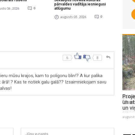
pārvaldes vadītāja iesniegusi
atlūgumu
sts 06 , 2026
0
augusts 05 , 2026
0
6
8
ieru mūsu krajos, kam to poligonu blin!? A kur palika
t ārā! ? Kas te notiek galu galā?? Izsaimniekojam savu
galvas!
Susējas mežā sācies festivāls
Proje
"Sansusī"
un at
un vi
augusts 07 , 2026
august
Jūsu e-pasts