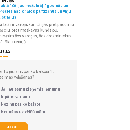
lnieciņš
ektā "Sēlijas mežabrāļi" godinās un
erēsies nacionālos partizānus un viņu
lstītājus
 brāļi ir varoņi, kuri cīnijās pret padomju
āciju, pret maskavas kundzību.
inēsim šos varoņus, šos drosminiekus.
ā, Skolnieciņš
AUJA
i Tu jau zini, par ko balsosi 15.
aeimas vēlēšanās?
Jā, jau esmu pieņēmis lēmumu
Ir pāris varianti
Nezinu par ko balsot
Nedošos uz vēlēšanām
BALSOT