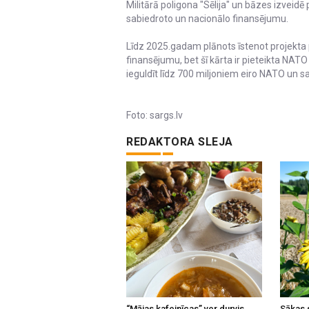
Militārā poligona "Sēlija" un bāzes izveidē
sabiedroto un nacionālo finansējumu.
Līdz 2025.gadam plānots īstenot projekta p
finansējumu, bet šī kārta ir pieteikta NAT
ieguldīt līdz 700 miljoniem eiro NATO un 
Foto: sargs.lv
REDAKTORA SLEJA
“Mājas kafejnīcas” ver durvis
Sākas 