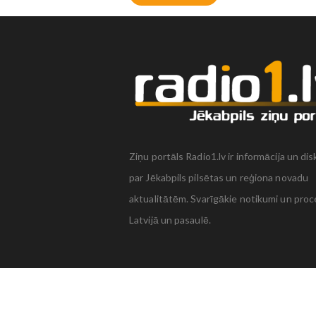
Ziņu portāls Radio1.lv ir informācija un dis
par Jēkabpils pilsētas un reģiona novadu
aktualitātēm. Svarīgākie notikumi un proc
Latvijā un pasaulē.
+371 22 320 220
zinas@radio1.lv