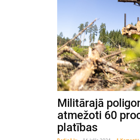
Militārajā poligo
atmežoti 60 pro
platības
Radio1.lv
--
16 julijs 2024 --
1 Komentā