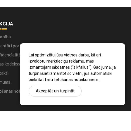
KCIJA
arbība
ntāri portālā
idencialitātes politika
Lai optimizētu jūsu vietnes darbu, kā arī
izveidotu mērķtiecīgu reklāmu, mēs
as kodekss
izmantojam sīkdatnes ("sīkfailus"). Gadījumā, ja
akti
turpināsiet izmantot šo vietni, jūs automātiski
piekrītat failu lietošanas noteikumiem.
 mums
Akceptēt un turpināt
ošanas noteikumi