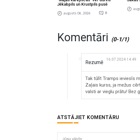
Jēkabpils un Krustpils pusē
augu
augusts 06 , 2026
0
Komentāri
(0-1/1)
16.07.2024 14:49
Rezumē
Tak tūlīt Tramps ieviesīs m
Zaļais kurss, ja mežus cēr
valsti ar vieglu prātu! Bez 
ATSTĀJIET KOMENTĀRU
Jūsu vārds: