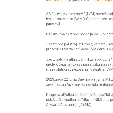
AS "Latvijas valsts meži" (LVM) mēneša lai
iepirkumu centra (VAMOIC) uzdotajiem atm
pārstāvji.
Uzņēmuma pārstāvji norādīja, ka LVM da
Tāpat LVM pārstāvji atzīmēja, ka darbu savl
procesu efektīva vadīšana. LVM darbus pl
Jau ziņots, ka atbilstoši militārā poligona "
piederošajās teritorijās jūnija sākumā sāk
meža platību atmežošanu noslēgts ar LV
2023.gada 22.jūnijā Saeima pieņēma Militā
Jēkabpils un Aizkraukles novadu teritorijās
Poligona attīstība 25 605 hektāru platībā p
iedzīvotāju kustības brīvību - lielākā daļa
Aizsardzības ministrijā (AM).