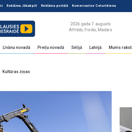
mi
Reklāma Jēkabpilī
Reklāma portālā
Komercavīze Ceturtdiena
2026.gada 7. augusts
Alfrēds, Fredis, Madars
Līvānu novadā
Preiļu novadā
Sēlijā
Latvijā
Mums rakst
Kultūras ziņas