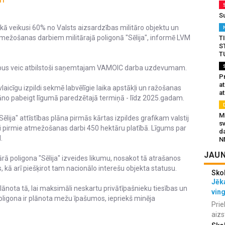
S
kā veikusi 60% no Valsts aizsardzības militāro objektu un
ežošanas darbiem militārajā poligonā "Sēlija", informē LVM
T
S
T
rbus veic atbilstoši saņemtajam VAMOIC darba uzdevumam.
Pr
a
aicīgu izpildi sekmē labvēlīgie laika apstākļi un ražošanas
at
āno pabeigt līgumā paredzētajā termiņā - līdz 2025.gadam.
Mu
Sēlija" attīstības plāna pirmās kārtas izpildes grafikam valstij
s
ti pirmie atmežošanas darbi 450 hektāru platībā. Līgums par
da
M.
N
JAUN
rā poligona "Sēlija" izveides likumu, nosakot tā atrašanos
, kā arī piešķirot tam nacionālo interešu objekta statusu.
Sko
Jēka
lānota tā, lai maksimāli neskartu privātīpašnieku tiesības un
vin
 poligona ir plānota mežu īpašumos, iepriekš minēja
Prie
aizs