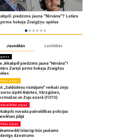
Jaunākās
Lasītākās
Sports
i Jēkabpilī piedzims jauna "Nirvāna"?
otārs Zariņš pirms hokeja Zvaigžņu
pēles
Vides ziņas
A „Saldūdeņu risinājumi” veikuši zivju
sursu izpēti Baļotes, Vārzgūnes,
ecmuižas un Zuju ezerā (FOTO)
Pašvaldību ziņas
ēkabpils novada pašvaldības policijas
veiktais jūlijā
Vides ziņas
ākamnedēļ īslaicīgi būs jaušams
udenīgs dzestrums