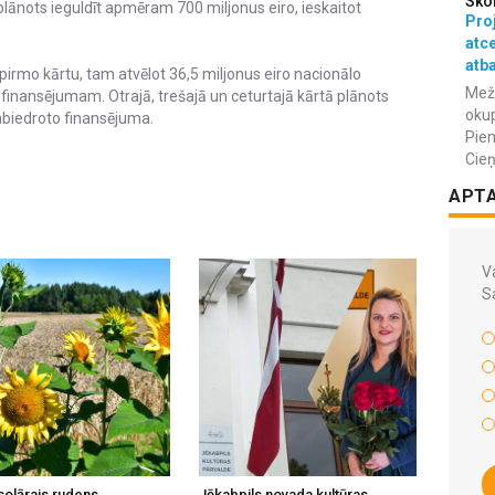
Sko
 plānots ieguldīt apmēram 700 miljonus eiro, ieskaitot
Proj
atc
atba
irmo kārtu, tam atvēlot 36,5 miljonus eiro nacionālo
Meža
O finansējumam. Otrajā, trešajā un ceturtajā kārtā plānots
okup
sabiedroto finansējuma.
Piem
Cieņ
APT
Va
S
solārais rudens
Jēkabpils novada kultūras