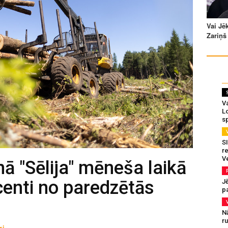
Va
L
s
SI
re
V
nā "Sēlija" mēneša laikā
centi no paredzētās
J
pa
N
r
ri