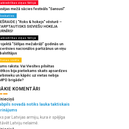
Sabiedrības ziņas Sēlijā
usējas mežā sācies festivāls "Sansusī"
Noskaties
IEŠRAIDE | "Roks & hokejs" vēsturē –
TARPTAUTISKS SIEVIEŠU HOKEJA
URNĪRS!
Sabiedrības ziņas Sēlijā
ojektā "Sēlijas mežabrāļi" godinās un
tcerēsies nacionālos partizānus un viņu
balstītājus
Dienas izvēle
ms raksta: Vai Viesītes pilsētas
vētkos bija pietiekams skaits apsardzes
rbinieku un kāpēc uz vietas nebija
MPD brigāde?
ĀKIE KOMENTĀRI
lnieciņš
bpils novadā notiks lauka taktiskais
grinājums
ks par Latvijas armiju, kura ir spējīga
tāvēt Latviju nelaimē.