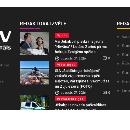
REDAKTORA IZVĒLE
REDA
Sports
Sad
Vai Jēkabpilī piedzims jauna
Kome
"Nirvāna"? Lotārs Zariņš pirms
hokeja Zvaigžņu spēles
Konf
augusts 07 , 2026
0
Ētik
kusija
Vides ziņas
SIA „Saldūdeņu risinājumi”
Kont
veikuši zivju resursu izpēti
Par
Baļotes, Vārzgūnes, Vecmuižas
esi
un Zuju ezerā (FOTO)
Liet
augusts 07 , 2026
0
Pašvaldību ziņas
Jēkabpils novada pašvaldības
policijas paveiktais jūlijā
augusts 07 , 2026
0