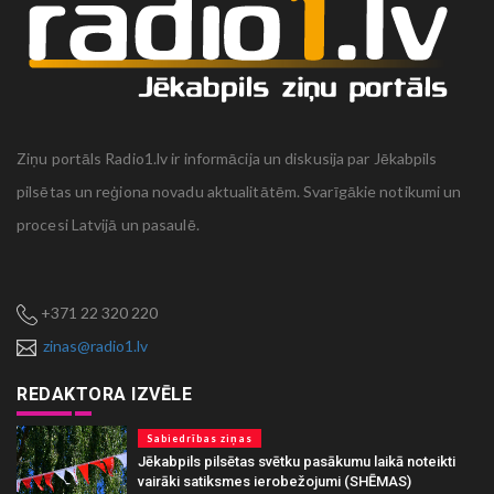
Ziņu portāls Radio1.lv ir informācija un diskusija par Jēkabpils
pilsētas un reģiona novadu aktualitātēm. Svarīgākie notikumi un
procesi Latvijā un pasaulē.
+371 22 320 220
zinas@radio1.lv
REDAKTORA IZVĒLE
Sabiedrības ziņas
Jēkabpils pilsētas svētku pasākumu laikā noteikti
vairāki satiksmes ierobežojumi (SHĒMAS)