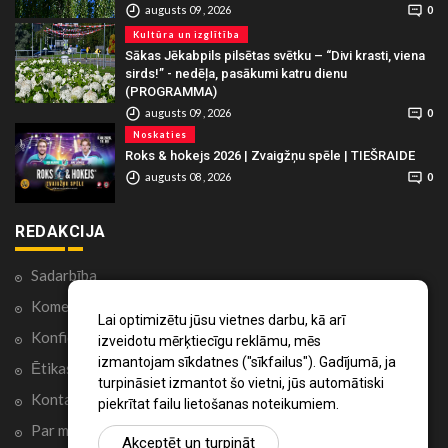
augusts 09 , 2026
0
Kultūra un izglītība
Sākas Jēkabpils pilsētas svētku – “Divi krasti, viena
sirds!” - nedēļa, pasākumi katru dienu
(PROGRAMMA)
augusts 09 , 2026
0
Noskaties
Roks & hokejs 2026 | Zvaigžņu spēle | TIEŠRAIDE
augusts 08 , 2026
0
REDAKCIJA
Sadarbība
Komentāri portālā
Lai optimizētu jūsu vietnes darbu, kā arī
Konfidencialitātes politika
izveidotu mērķtiecīgu reklāmu, mēs
izmantojam sīkdatnes ("sīkfailus"). Gadījumā, ja
Ētikas kodekss
turpināsiet izmantot šo vietni, jūs automātiski
Kontakti
piekrītat failu lietošanas noteikumiem.
Par mums
Akceptēt un turpināt