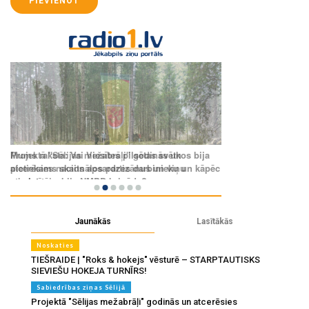
PIEVIENOT
Jaunākās
Lasītākās
Noskaties
TIEŠRAIDE | "Roks & hokejs" vēsturē – STARPTAUTISKS
SIEVIEŠU HOKEJA TURNĪRS!
Sabiedrības ziņas Sēlijā
Projektā "Sēlijas mežabrāļi" godinās un atcerēsies