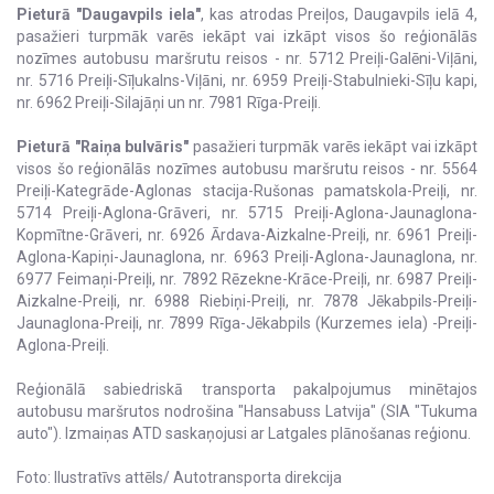
Pieturā "Daugavpils iela"
, kas atrodas Preiļos, Daugavpils ielā 4,
pasažieri turpmāk varēs iekāpt vai izkāpt visos šo reģionālās
nozīmes autobusu maršrutu reisos - nr. 5712 Preiļi-Galēni-Viļāni,
nr. 5716 Preiļi-Sīļukalns-Viļāni, nr. 6959 Preiļi-Stabulnieki-Sīļu kapi,
nr. 6962 Preiļi-Silajāņi un nr. 7981 Rīga-Preiļi.
Pieturā "Raiņa bulvāris"
pasažieri turpmāk varēs iekāpt vai izkāpt
visos šo reģionālās nozīmes autobusu maršrutu reisos - nr. 5564
Preiļi-Kategrāde-Aglonas stacija-Rušonas pamatskola-Preiļi, nr.
5714 Preiļi-Aglona-Grāveri, nr. 5715 Preiļi-Aglona-Jaunaglona-
Kopmītne-Grāveri, nr. 6926 Ārdava-Aizkalne-Preiļi, nr. 6961 Preiļi-
Aglona-Kapiņi-Jaunaglona, nr. 6963 Preiļi-Aglona-Jaunaglona, nr.
6977 Feimaņi-Preiļi, nr. 7892 Rēzekne-Krāce-Preiļi, nr. 6987 Preiļi-
Aizkalne-Preiļi, nr. 6988 Riebiņi-Preiļi, nr. 7878 Jēkabpils-Preiļi-
Jaunaglona-Preiļi, nr. 7899 Rīga-Jēkabpils (Kurzemes iela) -Preiļi-
Aglona-Preiļi.
Reģionālā sabiedriskā transporta pakalpojumus minētajos
autobusu maršrutos nodrošina "Hansabuss Latvija" (SIA "Tukuma
auto"). Izmaiņas ATD saskaņojusi ar Latgales plānošanas reģionu.
Foto: Ilustratīvs attēls/ Autotransporta direkcija