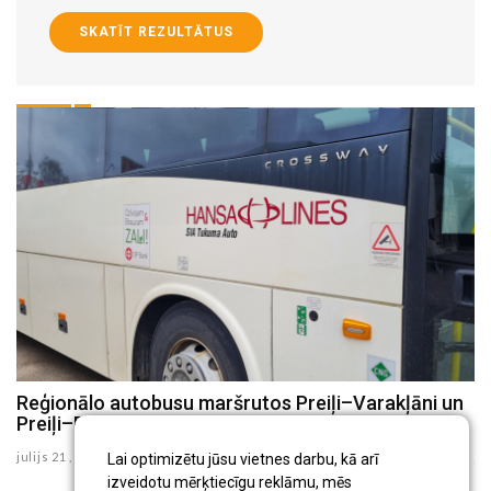
SKATĪT REZULTĀTUS
8
Reģionālo autobusu maršrutos Preiļi–Varakļāni un
P
Preiļi–Rudzāti no augusta būs izmaiņas
i
julijs 21 , 2026
ju
Lai optimizētu jūsu vietnes darbu, kā arī
izveidotu mērķtiecīgu reklāmu, mēs