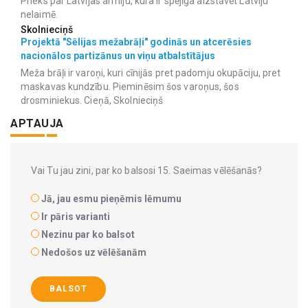
Prieks par Latvijas armiju, kura ir spējīga aizstāvēt Latviju
nelaimē.
Skolnieciņš
Projektā "Sēlijas mežabrāļi" godinās un atcerēsies
nacionālos partizānus un viņu atbalstītājus
Meža brāļi ir varoņi, kuri cīnijās pret padomju okupāciju, pret
maskavas kundzību. Pieminēsim šos varoņus, šos
drosminiekus. Cieņā, Skolnieciņš
APTAUJA
Vai Tu jau zini, par ko balsosi 15. Saeimas vēlēšanās?
Jā, jau esmu pieņēmis lēmumu
Ir pāris varianti
Nezinu par ko balsot
Nedošos uz vēlēšanām
BALSOT