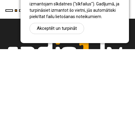
izmantojam sīkdatnes ("sīkfailus"). Gadījumā, ja
turpināsiet izmantot šo vietni, jūs automātiski
piekrītat failu lietošanas noteikumiem.
Akceptēt un turpināt
Ziņu portāls Radio1.lv ir informācija un diskusija par Jēkabpils
pilsētas un reģiona novadu aktualitātēm. Svarīgākie notikumi un
procesi Latvijā un pasaulē.
+371 22 320 220