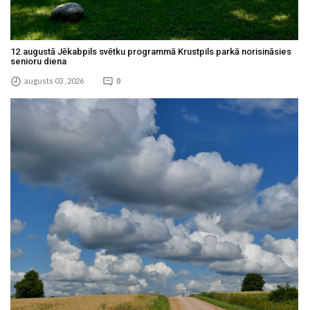
12.augustā Jēkabpils svētku programmā Krustpils parkā norisināsies
senioru diena
augusts 03 , 2026
0