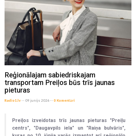
Reģionālajam sabiedriskajam
transportam Preiļos būs trīs jaunas
pieturas
Radio1.lv
--
09 junijs 2026 --
0 Komentāri
Preiļos izveidotas trīs jaunas pieturas "Preiļu
centrs", "Daugavpils iela" un "Raiņa bulvāris",
kuras no 10. jūnija varēs izmantot arī reģionālo