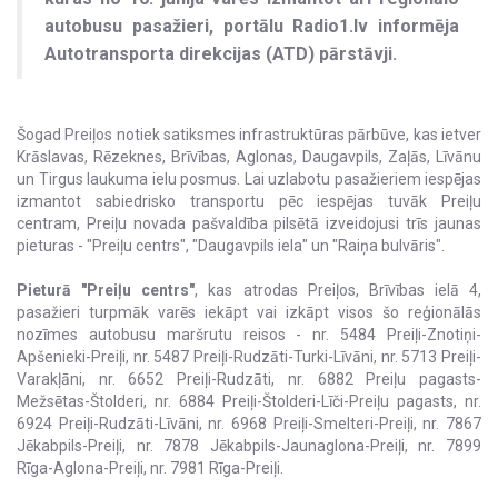
autobusu pasažieri, portālu Radio1.lv informēja
Autotransporta direkcijas (ATD) pārstāvji.
Šogad Preiļos notiek satiksmes infrastruktūras pārbūve, kas ietver
Krāslavas, Rēzeknes, Brīvības, Aglonas, Daugavpils, Zaļās, Līvānu
un Tirgus laukuma ielu posmus. Lai uzlabotu pasažieriem iespējas
izmantot sabiedrisko transportu pēc iespējas tuvāk Preiļu
centram, Preiļu novada pašvaldība pilsētā izveidojusi trīs jaunas
pieturas - "Preiļu centrs", "Daugavpils iela" un "Raiņa bulvāris".
Pieturā "Preiļu centrs"
, kas atrodas Preiļos, Brīvības ielā 4,
pasažieri turpmāk varēs iekāpt vai izkāpt visos šo reģionālās
nozīmes autobusu maršrutu reisos - nr. 5484 Preiļi-Znotiņi-
Apšenieki-Preiļi, nr. 5487 Preiļi-Rudzāti-Turki-Līvāni, nr. 5713 Preiļi-
Varakļāni, nr. 6652 Preiļi-Rudzāti, nr. 6882 Preiļu pagasts-
Mežsētas-Štolderi, nr. 6884 Preiļi-Štolderi-Līči-Preiļu pagasts, nr.
6924 Preiļi-Rudzāti-Līvāni, nr. 6968 Preiļi-Smelteri-Preiļi, nr. 7867
Jēkabpils-Preiļi, nr. 7878 Jēkabpils-Jaunaglona-Preiļi, nr. 7899
Rīga-Aglona-Preiļi, nr. 7981 Rīga-Preiļi.