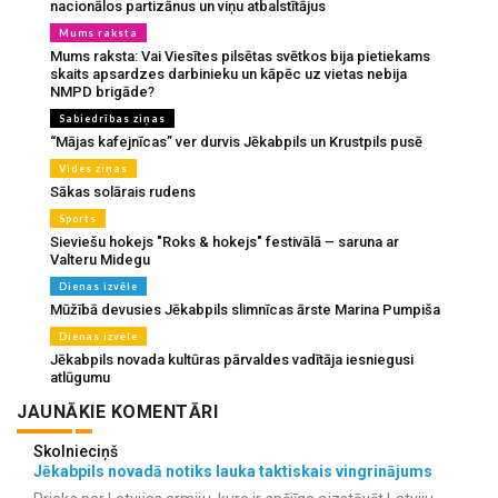
nacionālos partizānus un viņu atbalstītājus
Mums raksta
Mums raksta: Vai Viesītes pilsētas svētkos bija pietiekams
skaits apsardzes darbinieku un kāpēc uz vietas nebija
NMPD brigāde?
Sabiedrības ziņas
“Mājas kafejnīcas” ver durvis Jēkabpils un Krustpils pusē
Vides ziņas
Sākas solārais rudens
Sports
Sieviešu hokejs "Roks & hokejs" festivālā – saruna ar
Valteru Midegu
Dienas izvēle
Mūžībā devusies Jēkabpils slimnīcas ārste Marina Pumpiša
Dienas izvēle
Jēkabpils novada kultūras pārvaldes vadītāja iesniegusi
atlūgumu
JAUNĀKIE KOMENTĀRI
Skolnieciņš
Jēkabpils novadā notiks lauka taktiskais vingrinājums