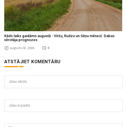
Kāds laiks gaidāms augustā - Viršu, Rudzu un Sēņu mēnesī. Dabas
vērotāja prognozes
augusts 02 , 2026
0
ATSTĀJIET KOMENTĀRU
Jūsu vārds:
Jūsu e-pasts