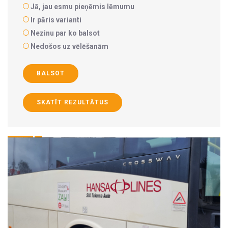
Jā, jau esmu pieņēmis lēmumu
Ir pāris varianti
Nezinu par ko balsot
Nedošos uz vēlēšanām
BALSOT
SKATĪT REZULTĀTUS