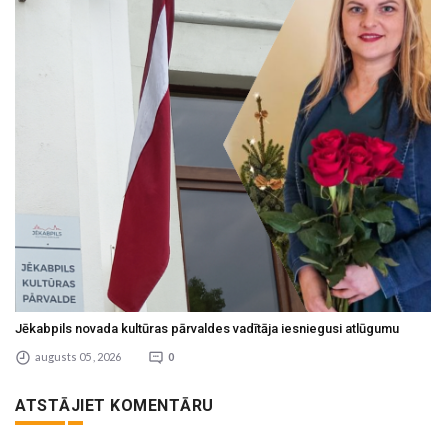
Jēkabpils novada kultūras pārvaldes vadītāja iesniegusi atlūgumu
augusts 05 , 2026
0
ATSTĀJIET KOMENTĀRU