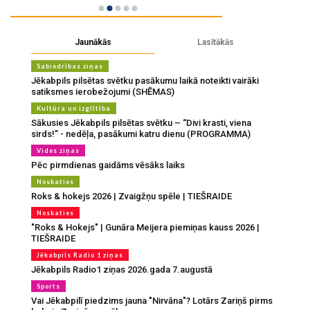
Jaunākās
Lasītākās
Sabiedrības ziņas
Jēkabpils pilsētas svētku pasākumu laikā noteikti vairāki
satiksmes ierobežojumi (SHĒMAS)
Kultūra un izglītība
Sākusies Jēkabpils pilsētas svētku – “Divi krasti, viena
sirds!” - nedēļa, pasākumi katru dienu (PROGRAMMA)
Vides ziņas
Pēc pirmdienas gaidāms vēsāks laiks
Noskaties
Roks & hokejs 2026 | Zvaigžņu spēle | TIEŠRAIDE
Noskaties
"Roks & Hokejs" | Gunāra Meijera piemiņas kauss 2026 |
TIEŠRAIDE
Jēkabpils Radio 1 ziņas
Jēkabpils Radio1 ziņas 2026.gada 7.augustā
Sports
Vai Jēkabpilī piedzims jauna "Nirvāna"? Lotārs Zariņš pirms