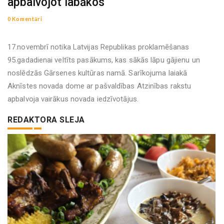
apbalvojot labākos
0 Komentāri
17.novembrī notika Latvijas Republikas proklamēšanas
95.gadadienai veltīts pasākums, kas sākās lāpu gājienu un
noslēdzās Gārsenes kultūras namā. Sarīkojuma laiakā
Aknīstes novada dome ar pašvaldības Atzinības rakstu
apbalvoja vairākus novada iedzīvotājus.
REDAKTORA SLEJA