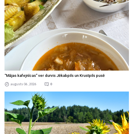
“Mājas kafejnīcas” ver durvis Jēkabpils un Krustpils pusē
augusts 06 , 2026
0