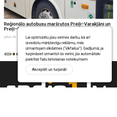
8
Reģionālo autobusu maršrutos Preiļi–Varakļāni un
P
Preiļi–Rudzāti no augusta būs izmaiņas
i
julijs 21 , 2026
ju
Lai optimizētu jūsu vietnes darbu, kā arī
izveidotu mērķtiecīgu reklāmu, mēs
izmantojam sīkdatnes ("sīkfailus"). Gadījumā, ja
turpināsiet izmantot šo vietni, jūs automātiski
piekrītat failu lietošanas noteikumiem.
Akceptēt un turpināt