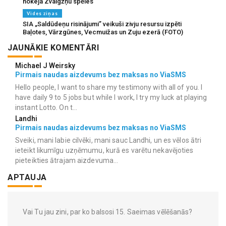
hokeja Zvaigžņu spēles
Vides ziņas
SIA „Saldūdeņu risinājumi” veikuši zivju resursu izpēti
Baļotes, Vārzgūnes, Vecmuižas un Zuju ezerā (FOTO)
JAUNĀKIE KOMENTĀRI
Michael J Weirsky
Pirmais naudas aizdevums bez maksas no ViaSMS
Hello people, I want to share my testimony with all of you. I
have daily 9 to 5 jobs but while I work, I try my luck at playing
instant Lotto. On t...
Landhi
Pirmais naudas aizdevums bez maksas no ViaSMS
Sveiki, mani labie cilvēki, mani sauc Landhi, un es vēlos ātri
ieteikt likumīgu uzņēmumu, kurā es varētu nekavējoties
pieteikties ātrajam aizdevuma...
APTAUJA
Vai Tu jau zini, par ko balsosi 15. Saeimas vēlēšanās?