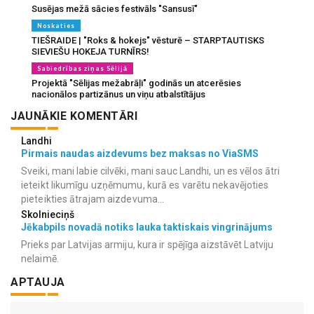
Susējas mežā sācies festivāls "Sansusī"
Noskaties
TIEŠRAIDE | "Roks & hokejs" vēsturē – STARPTAUTISKS
SIEVIEŠU HOKEJA TURNĪRS!
Sabiedrības ziņas Sēlijā
Projektā "Sēlijas mežabrāļi" godinās un atcerēsies
nacionālos partizānus un viņu atbalstītājus
JAUNĀKIE KOMENTĀRI
Landhi
Pirmais naudas aizdevums bez maksas no ViaSMS
Sveiki, mani labie cilvēki, mani sauc Landhi, un es vēlos ātri
ieteikt likumīgu uzņēmumu, kurā es varētu nekavējoties
pieteikties ātrajam aizdevuma...
Skolnieciņš
Jēkabpils novadā notiks lauka taktiskais vingrinājums
Prieks par Latvijas armiju, kura ir spējīga aizstāvēt Latviju
nelaimē.
APTAUJA