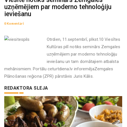
uzņēmējiem par moderno tehnoloģiju
ieviešanu
0 Komentāri
Otrdien, 11.septembrī, plkst.10 Viesītes
Kultūras pilī notiks seminārs Zemgales
uzņēmējiem par moderno tehnoloģiju
ieviešanu un tam domātajiem atbalsta
mehānismiem. Portālu ceturtdiena.lv inforemējaZemgales
Plānošanas reģiona (ZPR) pārstāvis Juris Kālis.
REDAKTORA SLEJA