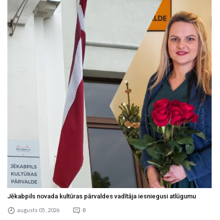
Jēkabpils novada kultūras pārvaldes vadītāja iesniegusi atlūgumu
augusts 05 , 2026
0