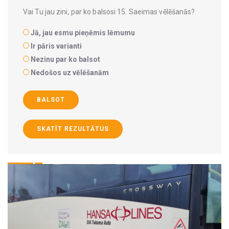
Vai Tu jau zini, par ko balsosi 15. Saeimas vēlēšanās?
Jā, jau esmu pieņēmis lēmumu
Ir pāris varianti
Nezinu par ko balsot
Nedošos uz vēlēšanām
BALSOT
SKATĪT REZULTĀTUS