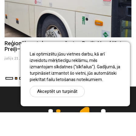
8
Reģionālo autobusu maršrutos Preiļi–Varakļāni un
P
Preiļi–Rudzāti no augusta būs izmaiņas
i
Lai optimizētu jūsu vietnes darbu, kā arī
julijs 21 , 2026
ju
izveidotu mērķtiecīgu reklāmu, mēs
izmantojam sīkdatnes ("sīkfailus"). Gadījumā, ja
turpināsiet izmantot šo vietni, jūs automātiski
piekrītat failu lietošanas noteikumiem.
Akceptēt un turpināt