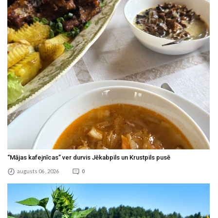
“Mājas kafejnīcas” ver durvis Jēkabpils un Krustpils pusē
augusts 06 , 2026
0