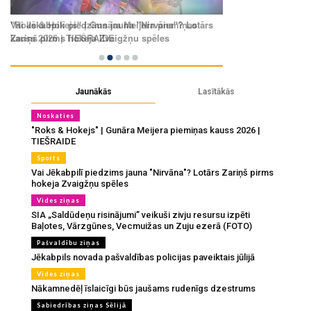
Jaunākās
Lasītākās
Noskaties
"Roks & Hokejs" | Gunāra Meijera piemiņas kauss 2026 |
TIEŠRAIDE
Sports
Vai Jēkabpilī piedzims jauna "Nirvāna"? Lotārs Zariņš pirms
hokeja Zvaigžņu spēles
Vides ziņas
SIA „Saldūdeņu risinājumi” veikuši zivju resursu izpēti
Baļotes, Vārzgūnes, Vecmuižas un Zuju ezerā (FOTO)
Pašvaldību ziņas
Jēkabpils novada pašvaldības policijas paveiktais jūlijā
Vides ziņas
Nākamnedēļ īslaicīgi būs jaušams rudenīgs dzestrums
Sabiedrības ziņas Sēlijā