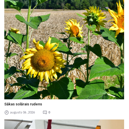
Sākas solārais rudens
augusts 06 , 2026
0