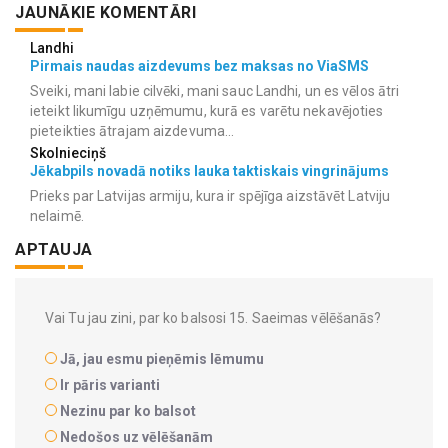
JAUNĀKIE KOMENTĀRI
Landhi
Pirmais naudas aizdevums bez maksas no ViaSMS
Sveiki, mani labie cilvēki, mani sauc Landhi, un es vēlos ātri
ieteikt likumīgu uzņēmumu, kurā es varētu nekavējoties
pieteikties ātrajam aizdevuma...
Skolnieciņš
Jēkabpils novadā notiks lauka taktiskais vingrinājums
Prieks par Latvijas armiju, kura ir spējīga aizstāvēt Latviju
nelaimē.
APTAUJA
Vai Tu jau zini, par ko balsosi 15. Saeimas vēlēšanās?
Jā, jau esmu pieņēmis lēmumu
Ir pāris varianti
Nezinu par ko balsot
Nedošos uz vēlēšanām