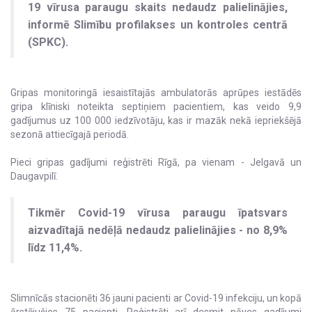
19 vīrusa paraugu skaits nedaudz palielinājies,
informē Slimību profilakses un kontroles centrā
(SPKC).
Gripas monitoringā iesaistītajās ambulatorās aprūpes iestādēs
gripa klīniski noteikta septiņiem pacientiem, kas veido 9,9
gadījumus uz 100 000 iedzīvotāju, kas ir mazāk nekā iepriekšējā
sezonā attiecīgajā periodā.
Pieci gripas gadījumi reģistrēti Rīgā, pa vienam - Jelgavā un
Daugavpilī.
Tikmēr Covid-19 vīrusa paraugu īpatsvars
aizvadītajā nedēļā nedaudz palielinājies - no 8,9%
līdz 11,4%.
Slimnīcās stacionēti 36 jauni pacienti ar Covid-19 infekciju, un kopā