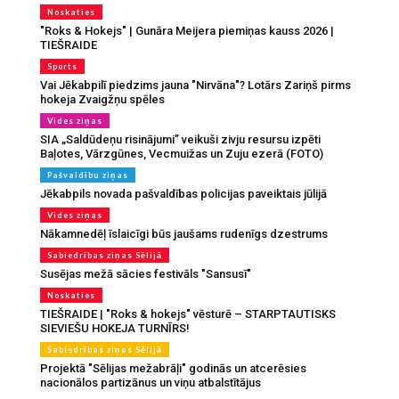
Noskaties
"Roks & Hokejs" | Gunāra Meijera piemiņas kauss 2026 |
TIEŠRAIDE
Sports
Vai Jēkabpilī piedzims jauna "Nirvāna"? Lotārs Zariņš pirms
hokeja Zvaigžņu spēles
Vides ziņas
SIA „Saldūdeņu risinājumi” veikuši zivju resursu izpēti
Baļotes, Vārzgūnes, Vecmuižas un Zuju ezerā (FOTO)
Pašvaldību ziņas
Jēkabpils novada pašvaldības policijas paveiktais jūlijā
Vides ziņas
Nākamnedēļ īslaicīgi būs jaušams rudenīgs dzestrums
Sabiedrības ziņas Sēlijā
Susējas mežā sācies festivāls "Sansusī"
Noskaties
TIEŠRAIDE | "Roks & hokejs" vēsturē – STARPTAUTISKS
SIEVIEŠU HOKEJA TURNĪRS!
Sabiedrības ziņas Sēlijā
Projektā "Sēlijas mežabrāļi" godinās un atcerēsies
nacionālos partizānus un viņu atbalstītājus