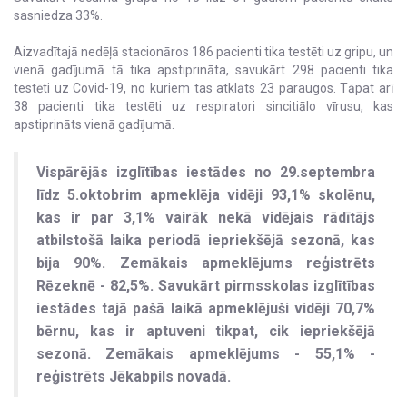
sasniedza 33%.
Aizvadītajā nedēļā stacionāros 186 pacienti tika testēti uz gripu, un
vienā gadījumā tā tika apstiprināta, savukārt 298 pacienti tika
testēti uz Covid-19, no kuriem tas atklāts 23 paraugos. Tāpat arī
38 pacienti tika testēti uz respiratori sincitiālo vīrusu, kas
apstiprināts vienā gadījumā.
Vispārējās izglītības iestādes no 29.septembra
līdz 5.oktobrim apmeklēja vidēji 93,1% skolēnu,
kas ir par 3,1% vairāk nekā vidējais rādītājs
atbilstošā laika periodā iepriekšējā sezonā, kas
bija 90%. Zemākais apmeklējums reģistrēts
Rēzeknē - 82,5%. Savukārt pirmsskolas izglītības
iestādes tajā pašā laikā apmeklējuši vidēji 70,7%
bērnu, kas ir aptuveni tikpat, cik iepriekšējā
sezonā. Zemākais apmeklējums - 55,1% -
reģistrēts Jēkabpils novadā.