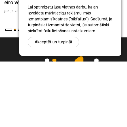
s
eiro vērtībā
ju
Lai optimizētu jūsu vietnes darbu, kā arī
junijs 23 , 2026
izveidotu mērķtiecīgu reklāmu, mēs
izmantojam sīkdatnes ("sīkfailus"). Gadījumā, ja
turpināsiet izmantot šo vietni, jūs automātiski
piekrītat failu lietošanas noteikumiem.
Akceptēt un turpināt
Ziņu portāls Radio1.lv ir informācija un diskusija par Jēkabpils
pilsētas un reģiona novadu aktualitātēm. Svarīgākie notikumi un
procesi Latvijā un pasaulē.