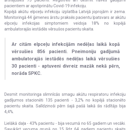
ārstējušies 75 pacienti. Reģistrēti arī desmit nāves gadījumi
pacientiem ar apstiprinātu Covid-19 infekciju.
Kopējā akūtu elpceļu infekciju izplatība Latvijā joprojām ir zema.
Monitoringā 44 ģimenes ārstu praksēs pacientu īpatsvars ar akūtu
elpceļu infekcijas simptomiem veidoja 18% no kopējā
ambulatorajās iestādēs vērsušos pacientu skaita.
Ar citām elpceļu infekcijām nedēļas laikā kopā
vērsušies 856 pacienti. Pneimoniju gadījumā
ambulatorajās iestādēs nedēļas laikā vērsušies
30 pacienti - aptuveni divreiz mazāk nekā pērn,
norāda SPKC.
Desmit monitoringa slimnīcās smagu akūtu respiratoru infekciju
gadījumos stacionēti 135 pacienti - 3,2% no kopējā stacionēto
pacientu skaita. Salīdzinoši pērn šajā pašā laikā šis rādītājs bija
4,4%.
Lielākā daļa - 43% pacientu - bija vecumā no 65 gadiem un vecāki.
Savukārt vecuma grupā no 15 līdz 64 gadiem pacientu skaits