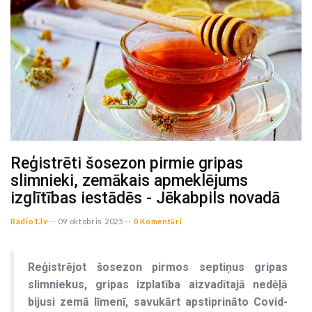
Reģistrēti šosezon pirmie gripas
slimnieki, zemākais apmeklējums
izglītības iestādēs - Jēkabpils novadā
Radio1.lv
--
09 oktobris 2025 --
0 Komentāri
Reģistrējot šosezon pirmos septiņus gripas
slimniekus, gripas izplatība aizvadītajā nedēļā
bijusi zemā līmenī, savukārt apstiprināto Covid-