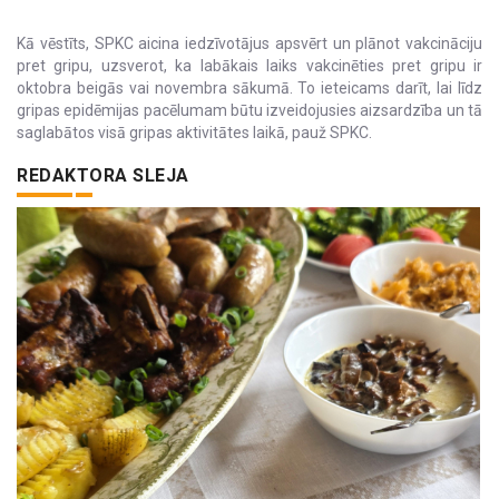
Kā vēstīts, SPKC aicina iedzīvotājus apsvērt un plānot vakcināciju
pret gripu, uzsverot, ka labākais laiks vakcinēties pret gripu ir
oktobra beigās vai novembra sākumā. To ieteicams darīt, lai līdz
gripas epidēmijas pacēlumam būtu izveidojusies aizsardzība un tā
saglabātos visā gripas aktivitātes laikā, pauž SPKC.
REDAKTORA SLEJA