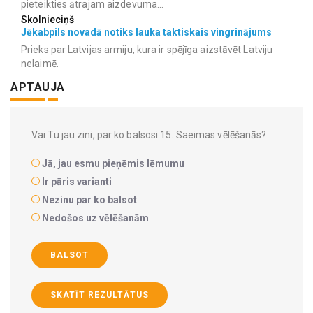
pieteikties ātrajam aizdevuma...
Skolnieciņš
Jēkabpils novadā notiks lauka taktiskais vingrinājums
Prieks par Latvijas armiju, kura ir spējīga aizstāvēt Latviju
nelaimē.
APTAUJA
Vai Tu jau zini, par ko balsosi 15. Saeimas vēlēšanās?
Jā, jau esmu pieņēmis lēmumu
Ir pāris varianti
Nezinu par ko balsot
Nedošos uz vēlēšanām
BALSOT
SKATĪT REZULTĀTUS