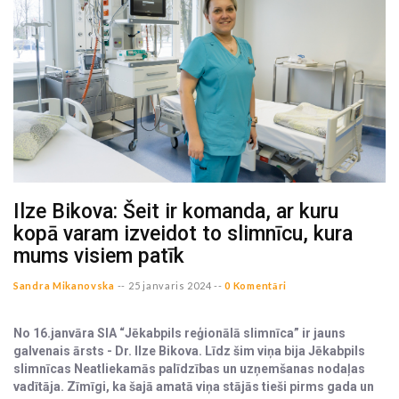
Ilze Bikova: Šeit ir komanda, ar kuru
kopā varam izveidot to slimnīcu, kura
mums visiem patīk
Sandra Mikanovska
--
25 janvaris 2024 --
0 Komentāri
No 16.janvāra SIA “Jēkabpils reģionālā slimnīca” ir jauns
galvenais ārsts - Dr. Ilze Bikova. Līdz šim viņa bija Jēkabpils
slimnīcas Neatliekamās palīdzības un uzņemšanas nodaļas
vadītāja. Zīmīgi, ka šajā amatā viņa stājās tieši pirms gada un