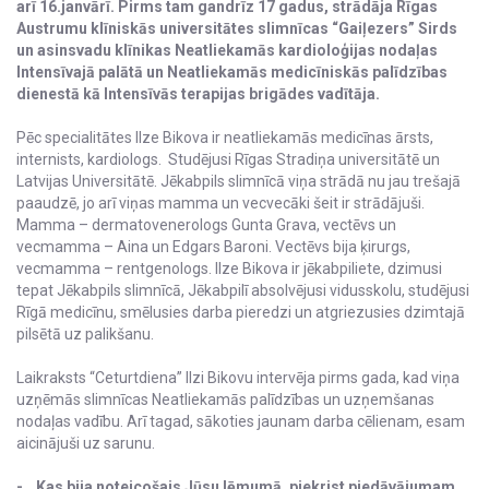
arī 16.janvārī. Pirms tam gandrīz 17 gadus, strādāja Rīgas
Austrumu klīniskās universitātes slimnīcas “Gaiļezers” Sirds
un asinsvadu klīnikas Neatliekamās kardioloģijas nodaļas
Intensīvajā palātā un Neatliekamās medicīniskās palīdzības
dienestā kā Intensīvās terapijas brigādes vadītāja.
Pēc specialitātes Ilze Bikova ir neatliekamās medicīnas ārsts,
internists, kardiologs. Studējusi Rīgas Stradiņa universitātē un
Latvijas Universitātē. Jēkabpils slimnīcā viņa strādā nu jau trešajā
paaudzē, jo arī viņas mamma un vecvecāki šeit ir strādājuši.
Mamma – dermatovenerologs Gunta Grava, vectēvs un
vecmamma – Aina un Edgars Baroni. Vectēvs bija ķirurgs,
vecmamma – rentgenologs. Ilze Bikova ir jēkabpiliete, dzimusi
tepat Jēkabpils slimnīcā, Jēkabpilī absolvējusi vidusskolu, studējusi
Rīgā medicīnu, smēlusies darba pieredzi un atgriezusies dzimtajā
pilsētā uz palikšanu.
Laikraksts “Ceturtdiena” Ilzi Bikovu intervēja pirms gada, kad viņa
uzņēmās slimnīcas Neatliekamās palīdzības un uzņemšanas
nodaļas vadību. Arī tagad, sākoties jaunam darba cēlienam, esam
aicinājuši uz sarunu.
- Kas bija noteicošais Jūsu lēmumā, piekrist piedāvājumam