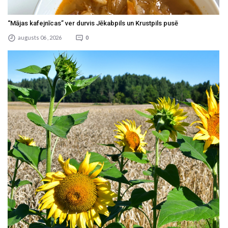
“Mājas kafejnīcas” ver durvis Jēkabpils un Krustpils pusē
augusts 06 , 2026
0