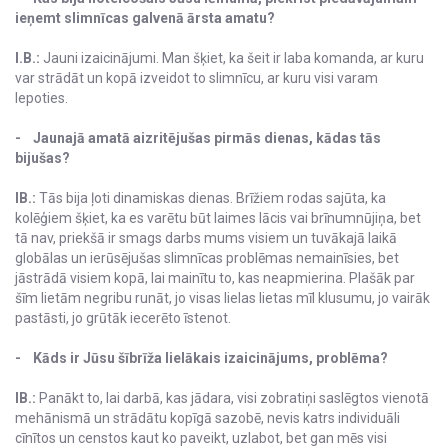
ieņemt slimnīcas galvenā ārsta amatu?
I.B.:
Jauni izaicinājumi. Man šķiet, ka šeit ir laba komanda, ar kuru
var strādāt un kopā izveidot to slimnīcu, ar kuru visi varam
lepoties.
- Jaunajā amatā aizritējušas pirmās dienas, kādas tās
bijušas?
IB.:
Tās bija ļoti dinamiskas dienas. Brīžiem rodas sajūta, ka
kolēģiem šķiet, ka es varētu būt laimes lācis vai brīnumnūjiņa, bet
tā nav, priekšā ir smags darbs mums visiem un tuvākajā laikā
globālas un ierūsējušas slimnīcas problēmas nemainīsies, bet
jāstrādā visiem kopā, lai mainītu to, kas neapmierina. Plašāk par
šīm lietām negribu runāt, jo visas lielas lietas mīl klusumu, jo vairāk
pastāsti, jo grūtāk iecerēto īstenot.
- Kāds ir Jūsu šībrīža lielākais izaicinājums, problēma?
IB.:
Panākt to, lai darbā, kas jādara, visi zobratiņi saslēgtos vienotā
mehānismā un strādātu kopīgā sazobē, nevis katrs individuāli
cīnītos un censtos kaut ko paveikt, uzlabot, bet gan mēs visi