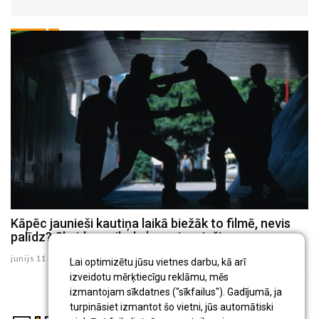
Kāpēc jaunieši kautiņa laikā biežāk to filmē, nevis
S
palīdz? Skaidro psiholoģe un jaunieši
i
A
junijs 11 , 2026
Lai optimizētu jūsu vietnes darbu, kā arī
ju
izveidotu mērķtiecīgu reklāmu, mēs
izmantojam sīkdatnes ("sīkfailus"). Gadījumā, ja
turpināsiet izmantot šo vietni, jūs automātiski