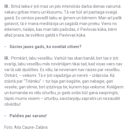
IB.:
Brīvā laika ir ļoti maz un pēc intensīvās darba dienas vairumā
vakaru gribas mieru un klusumu. Tā var būt arī pastaiga svaigā
gaisā. Es cenšos pavadīt laiku ar ģimeni un bērniem. Man arī patīk
gatavot, tā ir mana meditācija un sagādā man prieku. Viens no
ēdieniem, našķis, kas man labi padodas, ir Pavlovas kūka, bērni
allaž prasa, lai svētkos galdā ir Pavlovas kūka.
- Sācies jauns gads, ko novēlat citiem?
IB.:
Pirmkārt, labu veselību. Varbūt tas skan banāli, bet tas ir ļoti
svarīgi, labu veselību mēs novērtējam tikai tad, kad viņas vairs nav
vai tā sāk šķobīties. Es vēlu, lai nevienam nav raizes par veselību.
Otrkārt, – veiksmi. Tā ir ļoti vajadzīga un nereti – izšķiroša. Kā
stāstā par “Titāniku” – tur bija gan bagātie, gan nabagie, gan
veselie, gan slimie, bet izdzīvoja tie, kuriem bija veiksme. Kolēģiem
un komandai es vēlu izturību, jo gads solās būt gana saspringts,
tāpēc mums visiem – izturību, savstarpēju sapratni un nezaudēt
cilvēcību!
- Paldies par sarunu!
Foto: Atis Caune-Zalāns