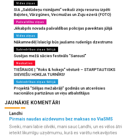
Vides ziņas
SIA „Saldūdeņu risinājumi” veikuši zivju resursu izpēti
Baļotes, Vārzgūnes, Vecmuižas un Zuju ezerā (FOTO)
Pašvaldību ziņas
Jēkabpils novada pašvaldības policijas paveiktais jūlijā
Vides ziņas
Nākamnedēļ īslaicīgi būs jaušams rudenīgs dzestrums
Sabiedrības ziņas Sēlijā
Susējas mežā sācies festivāls "Sansusī"
Noskaties
TIEŠRAIDE | "Roks & hokejs" vēsturē – STARPTAUTISKS
SIEVIEŠU HOKEJA TURNĪRS!
Sabiedrības ziņas Sēlijā
Projektā "Sēlijas mežabrāļi" godinās un atcerēsies
nacionālos partizānus un viņu atbalstītājus
JAUNĀKIE KOMENTĀRI
Landhi
Pirmais naudas aizdevums bez maksas no ViaSMS
Sveiki, mani labie cilvēki, mani sauc Landhi, un es vēlos ātri
ieteikt likumīgu uzņēmumu, kurā es varētu nekavējoties