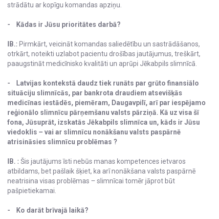
strādātu ar kopīgu komandas apziņu.
- Kādas ir Jūsu prioritātes darbā?
IB.:
Pirmkārt, veicināt komandas saliedētību un sastrādāšanos,
otrkārt, noteikti uzlabot pacientu drošības jautājumus, treškārt,
paaugstināt medicīnisko kvalitāti un aprūpi Jēkabpils slimnīcā.
- Latvijas kontekstā daudz tiek runāts par grūto finansiālo
situāciju slimnīcās, par bankrota draudiem atsevišķās
medicīnas iestādēs, piemēram, Daugavpilī, arī par iespējamo
reģionālo slimnīcu pārņemšanu valsts pārziņā. Kā uz visa šī
fona, Jūsuprāt, izskatās Jēkabpils slimnīca un, kāds ir Jūsu
viedoklis – vai ar slimnīcu nonākšanu valsts paspārnē
atrisināsies slimnīcu problēmas ?
IB. :
Šis jautājums īsti nebūs manas kompetences ietvaros
atbildams, bet pašlaik šķiet, ka arī nonākšana valsts paspārnē
neatrisina visas problēmas – slimnīcai tomēr jāprot būt
pašpietiekamai.
- Ko darāt brīvajā laikā?