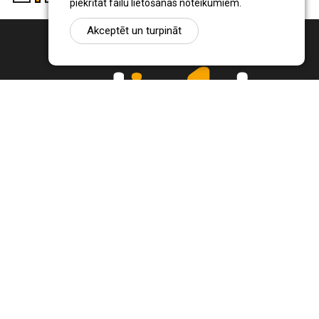
piekrītat failu lietošanas noteikumiem.
Akceptēt un turpināt
Ziņu portāls Radio1.lv ir informācija un diskusija par Jēkabpils
pilsētas un reģiona novadu aktualitātēm. Svarīgākie notikumi un
procesi Latvijā un pasaulē.
+371 22 320 220
zinas@radio1.lv