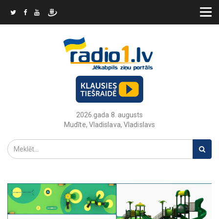
2026.gada 8. augusts
Mudīte, Vladislava, Vladislavs