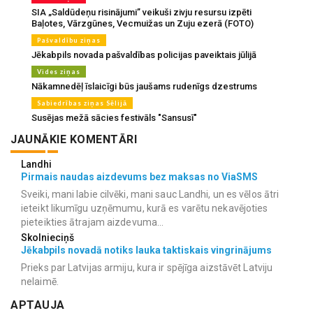
SIA „Saldūdeņu risinājumi” veikuši zivju resursu izpēti
Baļotes, Vārzgūnes, Vecmuižas un Zuju ezerā (FOTO)
Pašvaldību ziņas
Jēkabpils novada pašvaldības policijas paveiktais jūlijā
Vides ziņas
Nākamnedēļ īslaicīgi būs jaušams rudenīgs dzestrums
Sabiedrības ziņas Sēlijā
Susējas mežā sācies festivāls "Sansusī"
JAUNĀKIE KOMENTĀRI
Landhi
Pirmais naudas aizdevums bez maksas no ViaSMS
Sveiki, mani labie cilvēki, mani sauc Landhi, un es vēlos ātri
ieteikt likumīgu uzņēmumu, kurā es varētu nekavējoties
pieteikties ātrajam aizdevuma...
Skolnieciņš
Jēkabpils novadā notiks lauka taktiskais vingrinājums
Prieks par Latvijas armiju, kura ir spējīga aizstāvēt Latviju
nelaimē.
APTAUJA