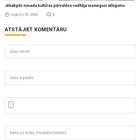
Jēkabpils novada kultūras pārvaldes vadītāja iesniegusi atlūgumu
augusts 05 , 2026
0
ATSTĀJIET KOMENTĀRU
Jūsu vārds:
Jūsu e-pasts
Saite uz video (Youtube,Vimeo)