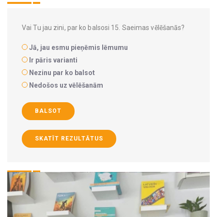
Vai Tu jau zini, par ko balsosi 15. Saeimas vēlēšanās?
Jā, jau esmu pieņēmis lēmumu
Ir pāris varianti
Nezinu par ko balsot
Nedošos uz vēlēšanām
BALSOT
SKATĪT REZULTĀTUS