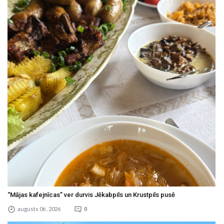
“Mājas kafejnīcas” ver durvis Jēkabpils un Krustpils pusē
augusts 06 , 2026
0