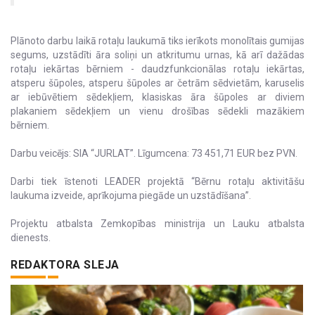
Plānoto darbu laikā rotaļu laukumā tiks ierīkots monolītais gumijas
segums, uzstādīti āra soliņi un atkritumu urnas, kā arī dažādas
rotaļu iekārtas bērniem - daudzfunkcionālas rotaļu iekārtas,
atsperu šūpoles, atsperu šūpoles ar četrām sēdvietām, karuselis
ar iebūvētiem sēdekļiem, klasiskas āra šūpoles ar diviem
plakaniem sēdekļiem un vienu drošības sēdekli mazākiem
bērniem.
Darbu veicējs: SIA “JURLAT”. Līgumcena: 73 451,71 EUR bez PVN.
Darbi tiek īstenoti LEADER projektā “Bērnu rotaļu aktivitāšu
laukuma izveide, aprīkojuma piegāde un uzstādīšana”.
Projektu atbalsta Zemkopības ministrija un Lauku atbalsta
dienests.
REDAKTORA SLEJA