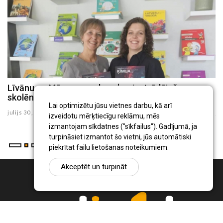
Līvānu un Mārupes pedagoģes izstrādājušas
L
skolēna rokasgrāmatu "Ķīmija 8.klasei"
a
Lai optimizētu jūsu vietnes darbu, kā arī
julijs 30 , 2026
ju
izveidotu mērķtiecīgu reklāmu, mēs
izmantojam sīkdatnes ("sīkfailus"). Gadījumā, ja
turpināsiet izmantot šo vietni, jūs automātiski
piekrītat failu lietošanas noteikumiem.
Akceptēt un turpināt