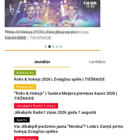
Jaunākās
Lasītākās
Noskaties
Roks & hokejs 2026 | Zvaigžņu spēle | TIEŠRAIDE
Noskaties
"Roks & Hokejs" | Gunāra Meijera piemiņas kauss 2026 |
TIEŠRAIDE
Jēkabpils Radio 1 ziņas
Jēkabpils Radio1 ziņas 2026.gada 7.augustā
Sports
Vai Jēkabpilī piedzims jauna "Nirvāna"? Lotārs Zariņš pirms
hokeja Zvaigžņu spēles
Vides ziņas