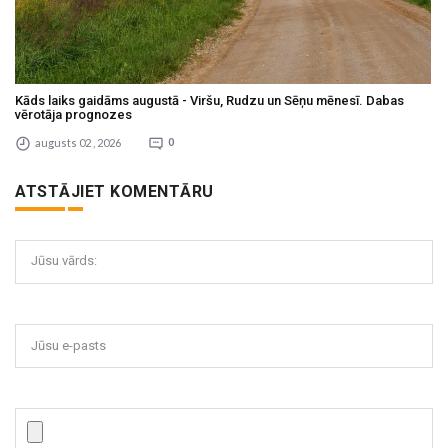
Kāds laiks gaidāms augustā - Viršu, Rudzu un Sēņu mēnesī. Dabas
vērotāja prognozes
augusts 02 , 2026
0
ATSTĀJIET KOMENTĀRU
Jūsu vārds:
Jūsu e-pasts