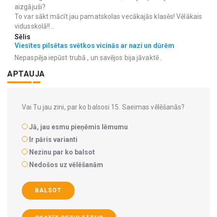
aizgājuši?
To var sākt mācīt jau pamatskolas vecākajās klasēs! Vēlākais
vidusskolā!!...
Sēlis
Viesītes pilsētas svētkos vicinās ar nazi un dūrēm
Nepaspēja iepūst trubā , un savējos bija jāvaktē .
APTAUJA
Vai Tu jau zini, par ko balsosi 15. Saeimas vēlēšanās?
Jā, jau esmu pieņēmis lēmumu
Ir pāris varianti
Nezinu par ko balsot
Nedošos uz vēlēšanām
BALSOT