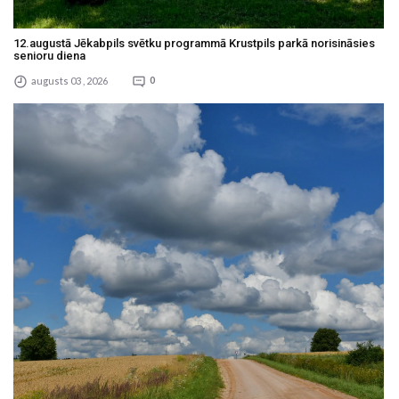
12.augustā Jēkabpils svētku programmā Krustpils parkā norisināsies
senioru diena
augusts 03 , 2026
0