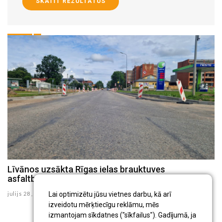
SKATĪT REZULTĀTUS
Līvānos, sākot degt elektrības vadiem, no ēkas
Līvānos uzsākta Rīgas ielas brauktuves
L
evakuējas astoņi cilvēki
asfaltbetona seguma frēzēšana
s
augusts 04 , 2026
julijs 28 , 2026
ju
Lai optimizētu jūsu vietnes darbu, kā arī
izveidotu mērķtiecīgu reklāmu, mēs
izmantojam sīkdatnes ("sīkfailus"). Gadījumā, ja