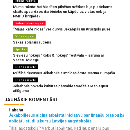
Mums raksta
Mums raksta: Vai Viesītes pilsētas svētkos bija pietiekams
skaits apsardzes darbinieku un kāpēc uz vietas nebija
NMPD brigāde?
Sabiedrības ziņas
“Mājas kafejnīcas” ver durvis Jēkabpils un Krustpils pusē
Vides ziņas
Sākas solārais rudens
Sports
Sieviešu hokejs "Roks & hokejs" festivālā – saruna ar
Valteru Midegu
Dienas izvēle
Mūžībā devusies Jēkabpils slimnīcas ārste Marina Pumpiša
Dienas izvēle
Jēkabpils novada kultūras pārvaldes vadītāja iesniegusi
atlūgumu
JAUNĀKIE KOMENTĀRI
Hahaha
Jēkabpiliešus aicina atbalstīt iniciatīvu par finanšu pratību kā
obligātu studiju kursu Latvijas augstskolās
Tikai augstskolā? Varbūt labāk tad, kad jau pensijā būs