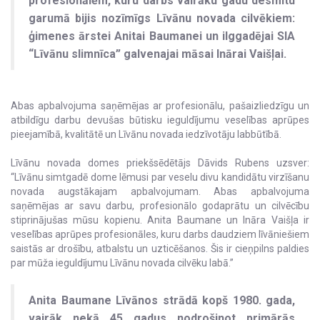
profesionālēm, kuru darbs vairāku gadu desmitu
garumā bijis nozīmīgs Līvānu novada cilvēkiem:
ģimenes ārstei Anitai Baumanei un ilggadējai SIA
“Līvānu slimnīca” galvenajai māsai Inārai Vaišļai.
Abas apbalvojuma saņēmējas ar profesionālu, pašaizliedzīgu un
atbildīgu darbu devušas būtisku ieguldījumu veselības aprūpes
pieejamībā, kvalitātē un Līvānu novada iedzīvotāju labbūtībā.
Līvānu novada domes priekšsēdētājs Dāvids Rubens uzsver:
“Līvānu simtgadē dome lēmusi par veselu divu kandidātu virzīšanu
novada augstākajam apbalvojumam. Abas apbalvojuma
saņēmējas ar savu darbu, profesionālo godaprātu un cilvēcību
stiprinājušas mūsu kopienu. Anita Baumane un Ināra Vaišļa ir
veselības aprūpes profesionāles, kuru darbs daudziem līvāniešiem
saistās ar drošību, atbalstu un uzticēšanos. Šis ir cieņpilns paldies
par mūža ieguldījumu Līvānu novada cilvēku labā.”
Anita Baumane Līvānos strādā kopš 1980. gada,
vairāk nekā 45 gadus nodrošinot primārās