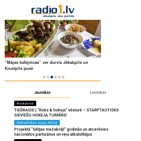
Jaunākās
Lasītākās
Noskaties
TIEŠRAIDE | "Roks & hokejs" vēsturē – STARPTAUTISKS
SIEVIEŠU HOKEJA TURNĪRS!
Sabiedrības ziņas Sēlijā
Projektā "Sēlijas mežabrāļi" godinās un atcerēsies
nacionālos partizānus un viņu atbalstītājus