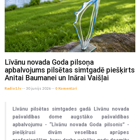
Līvānu novada Goda pilsoņa
apbalvojums pilsētas simtgadē piešķirts
Anitai Baumanei un Inārai Vaišļai
Radio1.lv
--
30 junijs 2026 --
0 Komentāri
Līvānu pilsētas simtgades gadā Līvānu novada
pašvaldības dome augstāko pašvaldības
apbalvojumu - “Līvānu novada Goda pilsonis” -
piešķīrusi divām veselības aprūpes