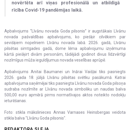
novērtēta arī viņas profesionālā un atbildīgā
rīcība Covid-19 pandēmijas laikā.
Apbalvojums “Līvānu novada Goda pilsonis” ir augstākais Līvānu
novada pašvaldības apbalvojums, ko piešķir cilvēkiem par
sevišķiem nopelniem Līvānu novada labā. 2026. gadā, Līvānu
pilsētas simtgades gadā, dome lēma apbalvojumu izņēmuma
kārtā piešķirt divām personām, tādējādi godinot divus līdzvērtīgi
nozīmīgus mūža ieguldījumus novada veselības aprūpē.
Apbalvojums Anitai Baumanei un Inārai Vaišļai tiks pasniegts
2026. gada 18. jūlijā Līvānu pilsētas svētku pasākumā. Katrai
apbalvojuma saņēmējai tiks pasniegta Līvānu novada Goda pilsoņa
sudraba nozīmīte ar Līvānu novada simboliku un naudas balva
500,00 euro apmērā pirms normatīvajos aktos noteikto nodokļu
ieturēšanas.
Foto: stikla mākslinieces Annas Varnases Heinsbergas veidota
stikla balva "Līvānu Goda pilsonis".
REDAKTORA SLEJA