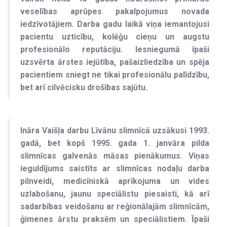
veselības aprūpes pakalpojumus novada
iedzīvotājiem. Darba gadu laikā viņa iemantojusi
pacientu uzticību, kolēģu cieņu un augstu
profesionālo reputāciju. Iesniegumā īpaši
uzsvērta ārstes iejūtība, pašaizliedzība un spēja
pacientiem sniegt ne tikai profesionālu palīdzību,
bet arī cilvēcisku drošības sajūtu.
Ināra Vaišļa darbu Līvānu slimnīcā uzsākusi 1993.
gadā, bet kopš 1995. gada 1. janvāra pilda
slimnīcas galvenās māsas pienākumus. Viņas
ieguldījums saistīts ar slimnīcas nodaļu darba
pilnveidi, medicīniskā aprīkojuma un vides
uzlabošanu, jaunu speciālistu piesaisti, kā arī
sadarbības veidošanu ar reģionālajām slimnīcām,
ģimenes ārstu praksēm un speciālistiem. Īpaši