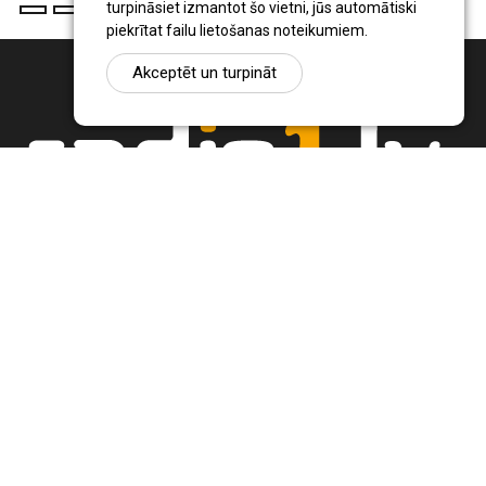
turpināsiet izmantot šo vietni, jūs automātiski
piekrītat failu lietošanas noteikumiem.
Akceptēt un turpināt
Ziņu portāls Radio1.lv ir informācija un diskusija par Jēkabpils
pilsētas un reģiona novadu aktualitātēm. Svarīgākie notikumi un
procesi Latvijā un pasaulē.
+371 22 320 220
zinas@radio1.lv