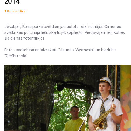
2014
1 Komentāri
Jēkabpilī, Kena parkā svētdien jau astoto reizi risinājās Ģimenes
svētki, kas pulcināja lielu skaitu jēkabpiliešu. Piedāvājam ielūkoties
šis dienas fotomirkļos.
Foto - sadarbībā ar laikrakstu "Jaunais Vēstnesis" un biedrību
"Cerību sala"