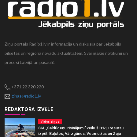
Ziņu portāls Radio1.lv ir informācija un diskusija par Jēkabpils
pilsētas un reģiona novadu aktualitātēm. Svarīgākie notikumi un
procesi Latvijā un pasaulē.
+371 22 320 220
zinas@radio1.lv
REDAKTORA IZVĒLE
Vides ziņas
SIA „Saldūdeņu risinājumi” veikuši zivju resursu
izpēti Baļotes, Vārzgūnes, Vecmuižas un Zuju