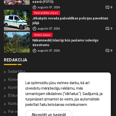
ezerā (FOTO)
augusts 07 , 2026
0
Pašvaldību ziņas
Jēkabpils novada pašvaldības policijas paveiktais
jūlijā
augusts 07 , 2026
0
Vides ziņas
Nākamnedēļ īslaicīgi būs jaušams rudenīgs
dzestrums
augusts 07 , 2026
0
REDAKCIJA
Sadarbība
Komentāri portālā
Lai optimizētu jūsu vietnes darbu, kā arī
Konfidencialitātes politika
izveidotu mērķtiecīgu reklāmu, mēs
izmantojam sīkdatnes ("sīkfailus"). Gadījumā, ja
Ētikas kodekss
turpināsiet izmantot šo vietni, jūs automātiski
Kontakti
piekrītat failu lietošanas noteikumiem.
Par mums
Akceptēt un turpināt