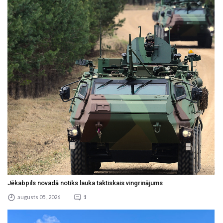
Jēkabpils novadā notiks lauka taktiskais vingrinājums
augusts 05 , 2026
1