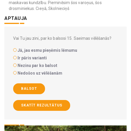
maskavas kundzību. Pieminēsim šos varoņus, šos
drosminiekus. Cieņā, Skolnieciņš
APTAUJA
Vai Tu jau zini, par ko balsosi 15. Saeimas vēlēšanās?
Jā, jau esmu pieņēmis lēmumu
Ir pāris varianti
Nezinu par ko balsot
Nedošos uz vēlēšanām
BALSOT
SKATĪT REZULTĀTUS