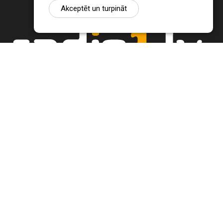
Akceptēt un turpināt
Ziņu portāls Radio1.lv ir informācija un diskusija par Jēkabpils
pilsētas un reģiona novadu aktualitātēm. Svarīgākie notikumi un
procesi Latvijā un pasaulē.
+371 22 320 220
zinas@radio1.lv
REDAKTORA IZVĒLE