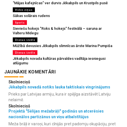
“Mājas kafejnīcas” ver durvis Jēkabpils un Krustpils pusē
Vides ziņas
Sākas solārais rudens
Sports
Sieviešu hokejs "Roks & hokejs" festivālā – saruna ar
Valteru Midegu
Dienas izvēle
Mūžībā devusies Jēkabpils slimnīcas ārste Marina Pumpiša
Dienas izvēle
Jēkabpils novada kultūras pārvaldes vadītāja iesniegusi
atlūgumu
JAUNĀKIE KOMENTĀRI
Skolnieciņš
Jēkabpils novadā notiks lauka taktiskais vingrinājums
Prieks par Latvijas armiju, kura ir spējīga aizstāvēt Latviju
nelaimē.
Skolnieciņš
Projektā "Sēlijas mežabrāļi" godinās un atcerēsies
nacionālos partizānus un viņu atbalstītājus
Meža brāļi ir varoņi, kuri cīnijās pret padomju okupāciju, pret