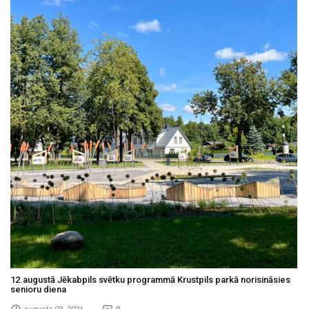
12.augustā Jēkabpils svētku programmā Krustpils parkā norisināsies
senioru diena
augusts 03 , 2026
0