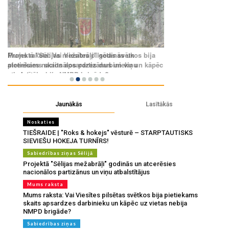
Jaunākās
Lasītākās
Noskaties
TIEŠRAIDE | "Roks & hokejs" vēsturē – STARPTAUTISKS
SIEVIEŠU HOKEJA TURNĪRS!
Sabiedrības ziņas Sēlijā
Projektā "Sēlijas mežabrāļi" godinās un atcerēsies
nacionālos partizānus un viņu atbalstītājus
Mums raksta
Mums raksta: Vai Viesītes pilsētas svētkos bija pietiekams
skaits apsardzes darbinieku un kāpēc uz vietas nebija
NMPD brigāde?
Sabiedrības ziņas