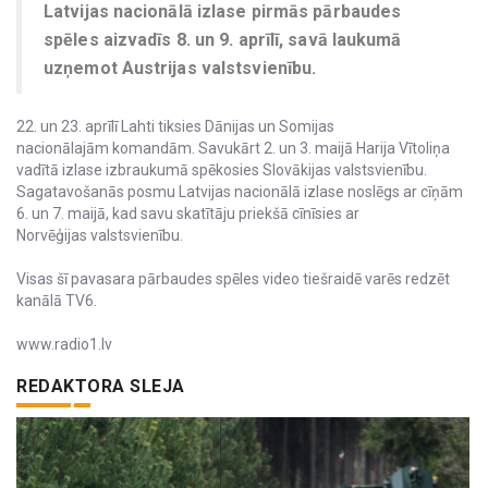
Latvijas nacionālā izlase pirmās pārbaudes
spēles aizvadīs 8. un 9. aprīlī, savā laukumā
uzņemot Austrijas valstsvienību.
22. un 23. aprīlī Lahti tiksies Dānijas un Somijas
nacionālajām komandām. Savukārt 2. un 3. maijā Harija Vītoliņa
vadītā izlase izbraukumā spēkosies Slovākijas valstsvienību.
Sagatavošanās posmu Latvijas nacionālā izlase noslēgs ar cīņām
6. un 7. maijā, kad savu skatītāju priekšā cīnīsies ar
Norvēģijas valstsvienību.
Visas šī pavasara pārbaudes spēles video tiešraidē varēs redzēt
kanālā TV6.
www.radio1.lv
REDAKTORA SLEJA