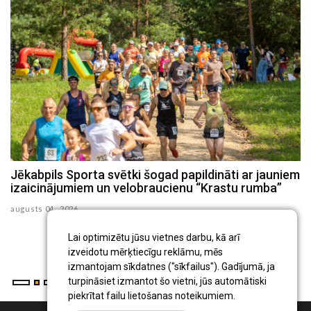
Jēkabpils Sporta svētki šogad papildināti ar jauniem
S
izaicinājumiem un velobraucienu “Krastu rumba”
n
p
augusts 04 , 2026
ju
ju
Lai optimizētu jūsu vietnes darbu, kā arī
izveidotu mērķtiecīgu reklāmu, mēs
izmantojam sīkdatnes ("sīkfailus"). Gadījumā, ja
turpināsiet izmantot šo vietni, jūs automātiski
piekrītat failu lietošanas noteikumiem.